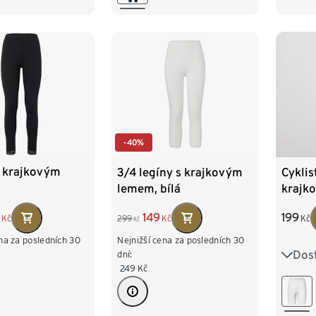
/54
XXL 52/54
-40%
s krajkovým
3/4 legíny s krajkovým
Cyklis
lemem, bílá
krajk
149
199
Kč
299
Kč
Kč
Kč
na za posledních 30
Nejnižší cena za posledních 30
Dost
dní:
S 36/
249
Kč
L 44