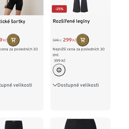
-25%
Rozšířené legíny
tické šortky
299
9
599
Kč
Kč
Kč
Nejnižší cena za posledních 30
 cena za posledních 30
dní:
399
Kč
Dostupné velikosti
upné velikosti
S 36/38
M 40/42
38
M 40/42
L 44/46
XL 48/50
/46
XL 48/50
XXL 52/54
52/54