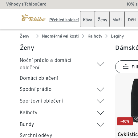
Výhody s TchiboCard
10% s
Přehled kolekcí
Káva
Ženy
Muži
Děti
Ženy
Nadměrné velikosti
Kalhoty
Legíny
Ženy
Dámské 
Noční prádlo a domácí
Fil
oblečení
Domácí oblečení
Spodní prádlo
Sportovní oblečení
Kalhoty
-40%
Bundy
Cyklisti
Svrchní oděvy