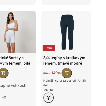
-40%
tické šortky s
3/4 legíny s krajkovým
ovým lemem, bílá
lemem, tmavě modré
149
299
Kč
Kč
Nejnižší cena za posledních 30
upné velikosti
38
M 40/42
dní:
249
Kč
/46
XL 48/50
+2