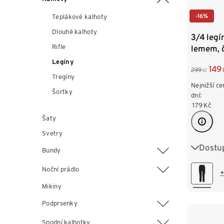
-16%
Teplákové kalhoty
Dlouhé kalhoty
3/4 legí
Rifle
lemem, 
Legíny
149
299
Kč
Tregíny
Nejnižší ce
Šortky
dní:
179
Kč
Šaty
Svetry
Dostup
S 36/38
Bundy
Noční prádlo
L 44/46
+
Mikiny
XXL 52
Podprsenky
Spodní kalhotky