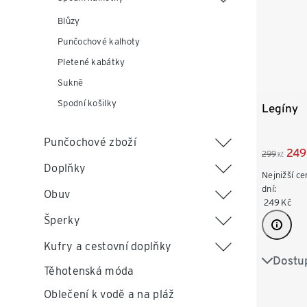
Blůzy
Punčochové kalhoty
Pletené kabátky
Sukně
Spodní košilky
Legíny
Punčochové zboží
249
299
Kč
Doplňky
Nejnižší ce
dní:
Obuv
249
Kč
Šperky
Kufry a cestovní doplňky
Dostup
S 36/38
Těhotenská móda
L 44/46
Oblečení k vodě a na pláž