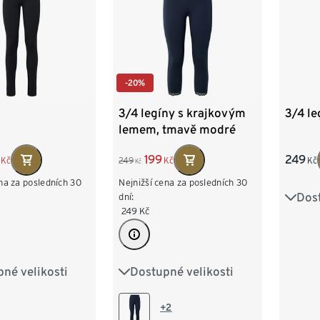
-20%
3/4 legíny s krajkovým
3/4 le
lemem, tmavě modré
199
249
Kč
249
Kč
Kč
Kč
na za posledních 30
Nejnižší cena za posledních 30
Dost
dní:
S 36/
249
Kč
L 44
XXL 
né velikosti
Dostupné velikosti
M 40/42
S 36/38
M 40/42
XL 48/50
L 44/46
XL 48/50
+2