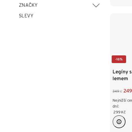
ZNAČKY
XXL 52
SLEVY
-16%
Legíny 
lemem
249
349
Kč
Nejnižší ce
dní:
299
Kč