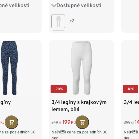
XXL 
né velikosti
Dostupné velikosti
M 40/42
S 36/38
M 40/42
XL 48/50
L 44/46
XL 48/50
+2
/54
XXL 52/54
-20%
-16%
egíny
3/4 legíny s krajkovým
3/4 le
lemem, bílá
199
1
Kč
249
Kč
299
Kč
Kč
na za posledních 30
Nejnižší cena za posledních 30
Nejnižší
dní:
dní: