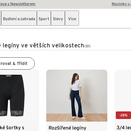
leva s Newsletterem
Novinky v
Bydlení a zahrada
Sport
Slevy
Více
legíny ve větších velikostech
(81)
trovat & Třídit
-28%
cké šortky s
3/4 le
Rozšířené legíny