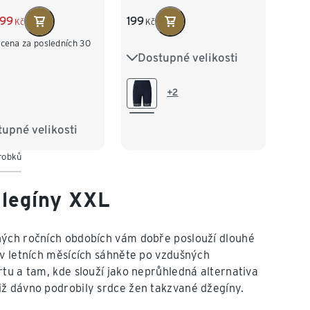
tmavě modré
99
199
Kč
Kč
 cena za posledních 30
Dostupné velikosti
S 36/38
M 40/42
L 44/46
XL 48/50
+2
XXL 52/54
upné velikosti
38
M 40/42
ýrobků
/46
XL 48/50
52/54
 legíny XXL
ných ročních obdobích vám dobře poslouží dlouhé
 v letních měsících sáhněte po vzdušných
tu a tam, kde slouží jako neprůhledná alternativa
již dávno podrobily srdce žen takzvané džegíny.