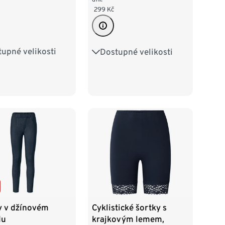
299
Kč
upné velikosti
Dostupné velikosti
38
M 40/42
S 36/38
M 40/42
/46
XL 48/50
L 44/46
XL 48/50
52/54
XXL 52/54
y v džínovém
Cyklistické šortky s
du
krajkovým lemem,