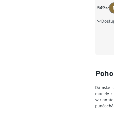
549
Kč
Dostup
S 36/38
L 44/46
XXL 52
Poho
Dámské le
modely z 
variantác
punčochá