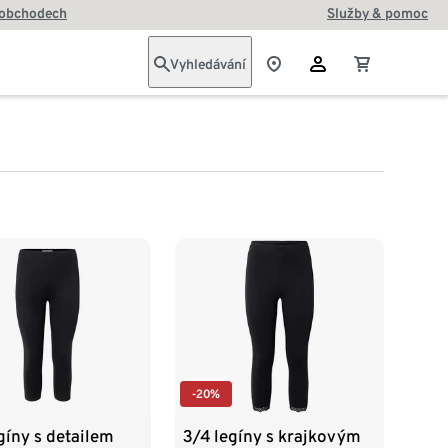
 obchodech
Služby & pomoc
Vyhledávání
-20%
gíny s detailem
3/4 legíny s krajkovým