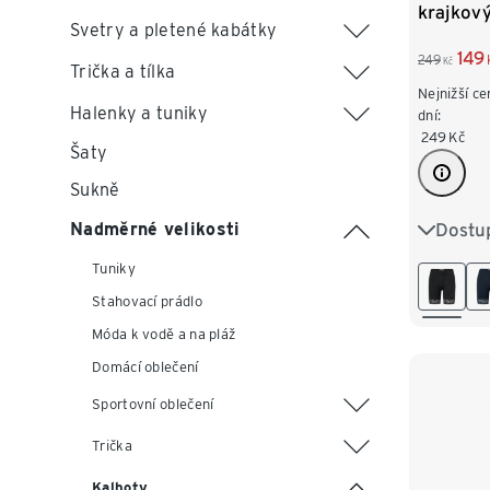
krajkov
Svetry a pletené kabátky
149
249
Kč
Trička a tílka
Nejnižší ce
Halenky a tuniky
dní:
249
Kč
Šaty
Sukně
Dostup
Nadměrné velikosti
S 36/38
Tuniky
L 44/46
Stahovací prádlo
XXL 52
Móda k vodě a na pláž
Domácí oblečení
Sportovní oblečení
Trička
Kalhoty