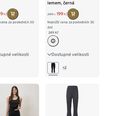
lemem, černá
79
199
Kč
249
Kč
Kč
 cena za posledních 30
Nejnižší cena za posledních 30
dní:
249
Kč
upné velikosti
Dostupné velikosti
38
M 40/42
S 36/38
M 40/42
/46
XL 48/50
L 44/46
XL 48/50
+2
52/54
XXL 52/54