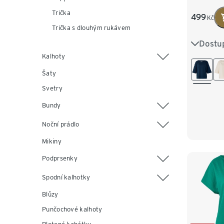
Trička
499
Kč
Trička s dlouhým rukávem
Dostup
S 36/38
Kalhoty
L 44/46
Šaty
XXL 52
Svetry
Bundy
Noční prádlo
Mikiny
Podprsenky
Spodní kalhotky
Blůzy
Punčochové kalhoty