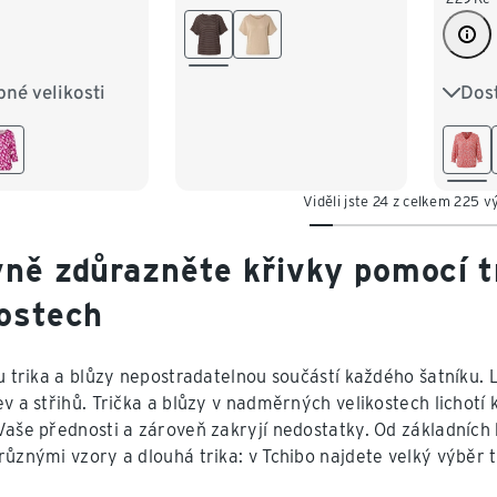
L 44/46
XL 48/50
XXL 52/54
né velikosti
Dost
M 40/42
S 36/
XL 48/50
L 44
/54
XXL 
Viděli jste 24 z celkem 225 
vně zdůrazněte křivky pomocí t
kostech
ou trika a blůzy nepostradatelnou součástí každého šatníku. 
ev a střihů. Trička a blůzy v nadměrných velikostech lichotí
Vaše přednosti a zároveň zakryjí nedostatky. Od základních
ůznými vzory a dlouhá trika: v Tchibo najdete velký výběr tr