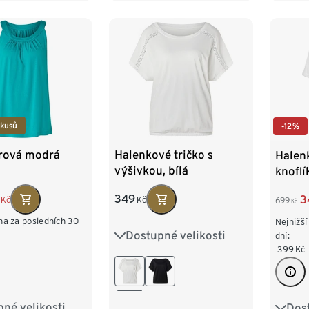
/54
52
 kusů
-12%
urová modrá
Halenkové tričko s
Halenk
výšivkou, bílá
knoflí
349
3
Kč
Kč
699
Kč
na za posledních 30
Nejnižší
Dostupné velikosti
S 36/38
M 40/42
dní:
399
Kč
L 44/46
XL 48/50
XXL 52/54
né velikosti
Dost
M 40/42
S 36/