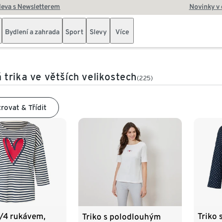
leva s Newsletterem
Novinky v
Bydlení a zahrada
Sport
Slevy
Více
trika ve větších velikostech
(225)
trovat & Třídit
3/4 rukávem,
Triko 
Triko s polodlouhým