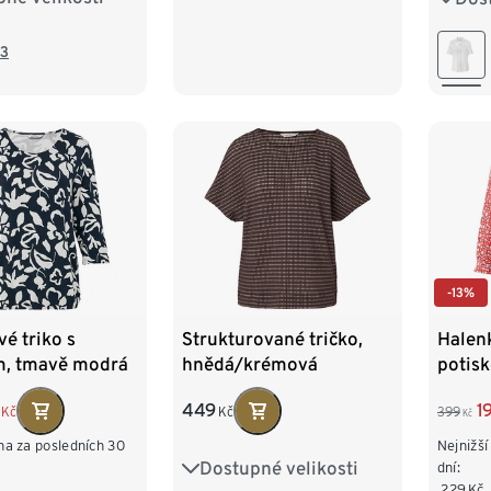
XL 48/50
L 44
3
/54
XXL 
-13%
é triko s
Strukturované tričko,
Halenk
m, tmavě modrá
hnědá/krémová
potis
lošným potiskem
449
1
Kč
Kč
399
arvě
Kč
na za posledních 30
Nejnižší
Dostupné velikosti
S 36/38
M 40/42
dní:
229
Kč