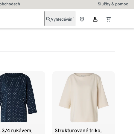
 obchodech
Služby & pomoc
Vyhledávání
s 3/4 rukávem,
Strukturované triko,