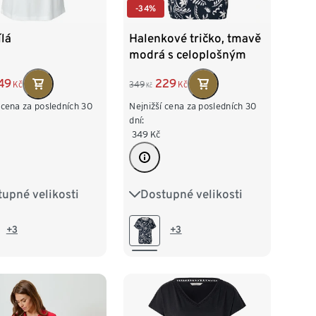
-34%
ílá
Halenkové tričko, tmavě
modrá s celoplošným
potiskem
49
229
Kč
349
Kč
Kč
 cena za posledních 30
Nejnižší cena za posledních 30
dní:
349
Kč
upné velikosti
Dostupné velikosti
38
M 40/42
S 36/38
M 40/42
L 44/46
XL 48/50
/46
XL 48/50
+3
+3
XXL 52/54
52/54