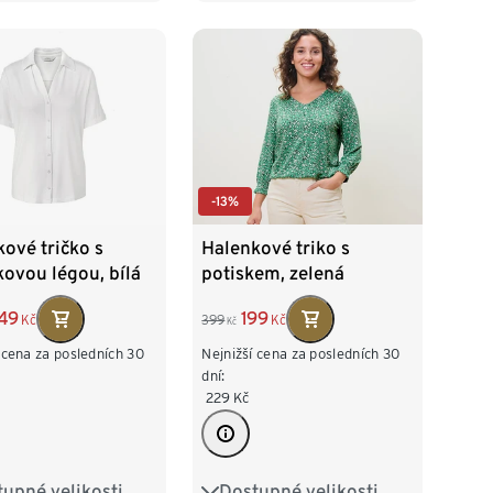
54
-13%
ové tričko s
Halenkové triko s
kovou légou, bílá
potiskem, zelená
49
199
Kč
399
Kč
Kč
 cena za posledních 30
Nejnižší cena za posledních 30
dní:
229
Kč
upné velikosti
Dostupné velikosti
38
M 40/42
S 36/38
M 40/42