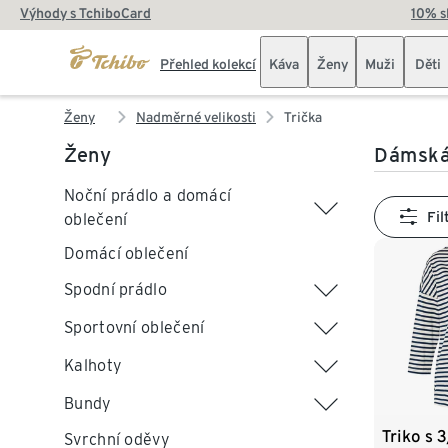
Výhody s TchiboCard
10% s
Přehled kolekcí
Káva
Ženy
Muži
Děti
Ženy
Nadměrné velikosti
Trička
Ženy
Dámská 
Noční prádlo a domácí
Fil
oblečení
Domácí oblečení
Spodní prádlo
Sportovní oblečení
Kalhoty
Bundy
Triko s 
Svrchní oděvy