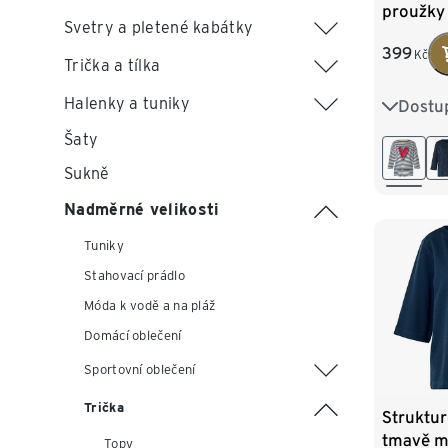
proužky
Svetry a pletené kabátky
399
Kč
Trička a tílka
Halenky a tuniky
Dostup
S 36/38
Šaty
L 44/46
Sukně
XXL 52
Nadměrné velikosti
Tuniky
Stahovací prádlo
Móda k vodě a na pláž
Domácí oblečení
Sportovní oblečení
Trička
Struktur
tmavě m
Topy