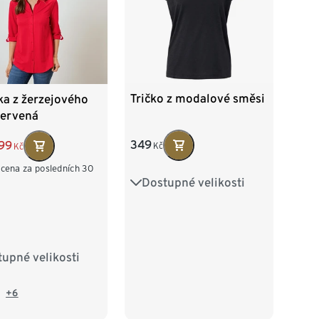
Tričko z modalové směsi
ka z žerzejového
červená
349
99
Kč
Kč
 cena za posledních 30
Dostupné velikosti
S 36/38
M 40/42
L 44/46
XL 48/50
XXL 52/54
upné velikosti
38
40
42
46
48
50
+6