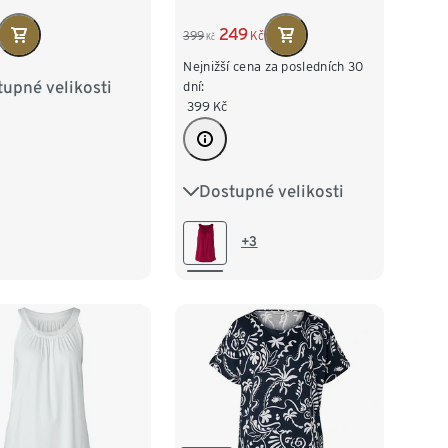
249
399
Kč
Kč
Nejnižší cena za posledních 30
upné velikosti
dní:
38
M 40/42
399
Kč
/46
XL 48/50
52/54
Dostupné velikosti
S 36/38
M 40/42
L 44/46
XL 48/50
+3
XXL 52/54