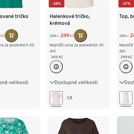
-28%
-37%
ované tričko
Halenkové tričko,
Top, b
krémová
249
2
Kč
399
Kč
399
Kč
Kč
na za posledních 30
Nejnižší cena za posledních 30
Nejnižší
dní:
dní:
349
Kč
399
Kč
né velikosti
Dostupné velikosti
Dost
M 40/42
S 36/38
M 40/42
S 36/
XL 48/50
L 44/46
XL 48/50
L 44
+4
/54
XXL 52/54
XXL 