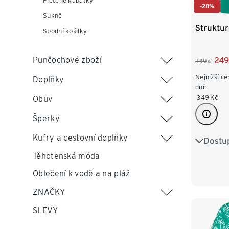
Pletené kabátky
-28%
Sukně
Struktur
Spodní košilky
Punčochové zboží
249
349
Kč
Nejnižší ce
Doplňky
dní:
349
Kč
Obuv
Šperky
Kufry a cestovní doplňky
Dostup
S 36/38
Těhotenská móda
L 44/46
Oblečení k vodě a na pláž
XXL 52
ZNAČKY
SLEVY