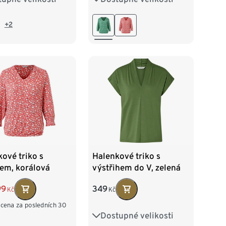
/46
XL 48/50
L 44/46
XL 48/50
+2
52/54
XXL 52/54
ové triko s
Halenkové triko s
kem, korálová
výstřihem do V, zelená
99
349
Kč
Kč
 cena za posledních 30
Dostupné velikosti
S 36/38
M 40/42