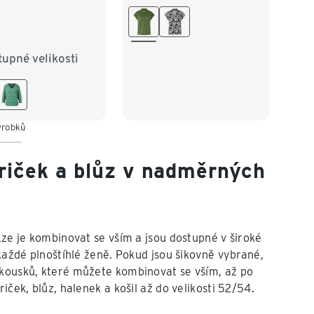
L 44/46
XL 48/50
XXL 52/54
upné velikosti
38
M 40/42
/46
XL 48/50
52/54
výrobků
riček a blůz v nadměrných
Lze je kombinovat se vším a jsou dostupné v široké
 každé plnoštíhlé ženě. Pokud jsou šikovně vybrané,
 kousků, které můžete kombinovat se vším, až po
iček, blůz, halenek a košil až do velikosti 52/54.