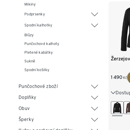
Mikiny
Podprsenky
Spodní kalhotky
Blůzy
Punčochové kalhoty
Pletené kabátky
Žerzejov
Sukně
Spodní košilky
1 490
Kč
Punčochové zboží
Dostup
36
3
Doplňky
44
4
Obuv
Šperky