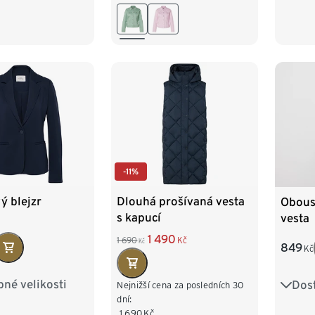
44
46
48
44
-11%
ý blejzr
Dlouhá prošívaná vesta
Obous
s kapucí
vesta
1 490
1 690
Kč
Kč
849
Kč
né velikosti
Dost
8
40
42
36
Nejnižší cena za posledních 30
dní:
1 690
Kč