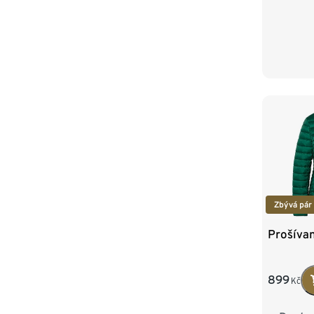
44
4
Zbývá pár
Prošívan
899
Kč