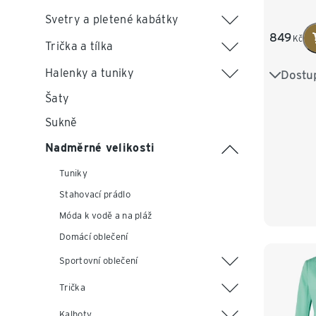
Svetry a pletené kabátky
849
Kč
Trička a tílka
Halenky a tuniky
Dostup
36
3
Šaty
44
4
Sukně
Nadměrné velikosti
Tuniky
Stahovací prádlo
Móda k vodě a na pláž
Domácí oblečení
Sportovní oblečení
Trička
Kalhoty