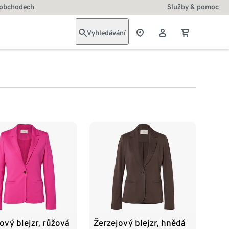
 obchodech
Služby & pomoc
Vyhledávání
ový blejzr, růžová
Žerzejový blejzr, hnědá