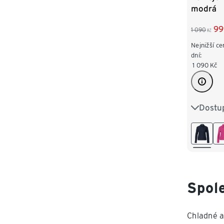
modrá
99
1 090
Kč
Nejnižší ce
dní:
1 090
Kč
Dostup
36
3
44
4
Spol
Chladné a