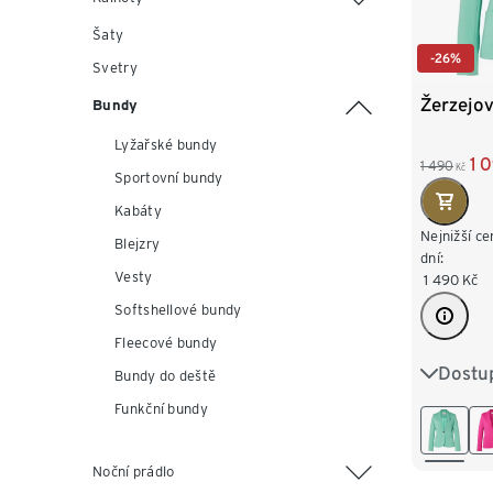
Šaty
-26%
Svetry
Žerzejov
Bundy
Lyžařské bundy
1 
1 490
Kč
Sportovní bundy
Kabáty
Nejnižší ce
Blejzry
dní:
Vesty
1 490
Kč
Softshellové bundy
Fleecové bundy
Dostup
36
3
Bundy do deště
Funkční bundy
44
4
Noční prádlo