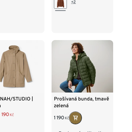
44
46
48
50
46
48
50
+2
52
54
 NAH/STUDIO |
Prošívaná bunda, tmavě
a
zelená
1 190
Kč
1 190
Kč