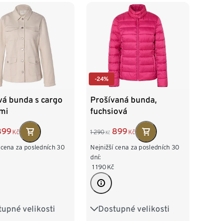
-24%
vá bunda s cargo
Prošívaná bunda,
mi
fuchsiová
899
899
Kč
1 290
Kč
Kč
 cena za posledních 30
Nejnižší cena za posledních 30
dní:
1 190
Kč
upné velikosti
Dostupné velikosti
38
40
42
36
38
40
42