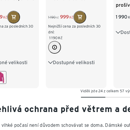
prošív
9
999
1 990
Kč
1 190
Kč
K
Kč
na za posledních 30
Nejnižší cena za posledních 30
Dost
dní:
36
1 190
Kč
44
né velikosti
Dostupné velikosti
8
40
42
36
38
40
42
6
44
46
48
50
Viděli jste 24 z celkem 57 v
ehlivá ochrana před větrem a 
 vlhké počasí není důvodem schovávat se doma. Dámské ou