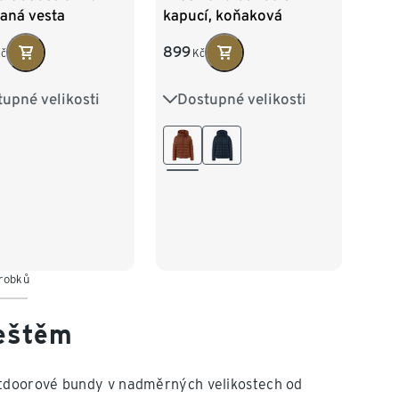
aná vesta
kapucí, koňaková
899
č
Kč
upné velikosti
Dostupné velikosti
38
40
42
36
38
40
42
46
48
44
46
48
50
52
54
ýrobků
deštěm
tdoorové bundy v nadměrných velikostech od