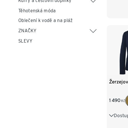
Kufry a cestovní doplňky
Těhotenská móda
Oblečení k vodě a na pláž
ZNAČKY
SLEVY
Žerzejov
1 490
Kč
Dostup
36
3