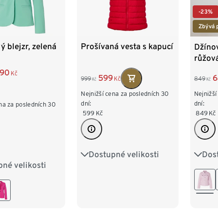
-23%
Zbývá 
ý blejzr, zelená
Prošívaná vesta s kapucí
Džínov
růžov
090
Kč
599
6
999
Kč
849
Kč
Kč
Nejnižší cena za posledních 30
Nejnižší
dní:
dní:
na za posledních 30
599
Kč
849
Kč
Dostupné velikosti
Dost
36
38
40
42
36
né velikosti
8
40
42
44
46
48
50
44
6
48
50