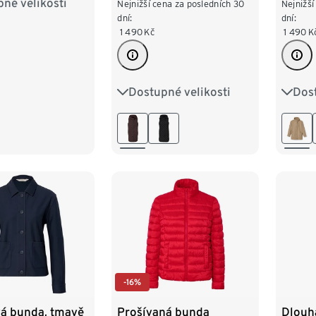
né velikosti
8
40
42
Nejnižší cena za posledních 30
Nejnižší
dní:
dní:
1 490
Kč
1 490
K
6
48
50
4
Dostupné velikosti
Dost
36
38
40
42
34
44
46
48
42
-16%
vá bunda, tmavě
Prošívaná bunda
Dlouh