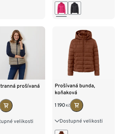
46
44
46
48
50
52
54
Prošívaná bunda,
tranná prošívaná
koňaková
1 190
Kč
Dostupné velikosti
upné velikosti
36
38
40
42
38
40
42