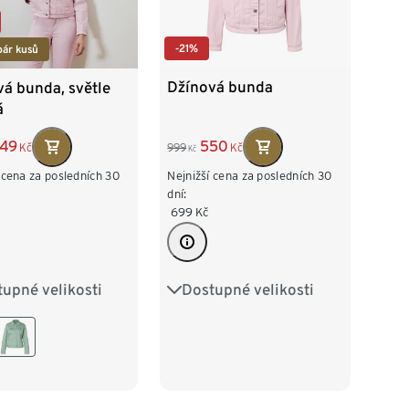
-21%
pár kusů
Džínová bunda
á bunda, světle
á
550
49
999
Kč
Kč
Kč
Nejnižší cena za posledních 30
 cena za posledních 30
dní:
699
Kč
Dostupné velikosti
upné velikosti
36
38
40
42
38
40
42
44
46
48
46
48