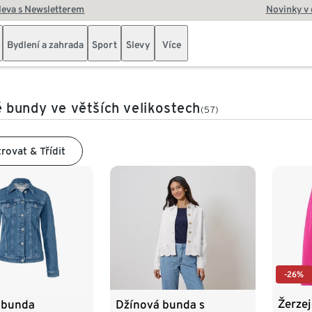
leva s Newsletterem
Novinky v
Bydlení a zahrada
Sport
Slevy
Více
bundy ve větších velikostech
(57)
trovat & Třídit
-26%
Žerzej
 bunda
Džínová bunda s