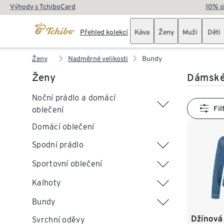
Výhody s TchiboCard
10% s
Přehled kolekcí
Káva
Ženy
Muži
Děti
Ženy
Nadměrné velikosti
Bundy
Ženy
Dámské 
Noční prádlo a domácí
Fil
oblečení
Domácí oblečení
Spodní prádlo
Sportovní oblečení
Kalhoty
Bundy
Džínová
Svrchní oděvy