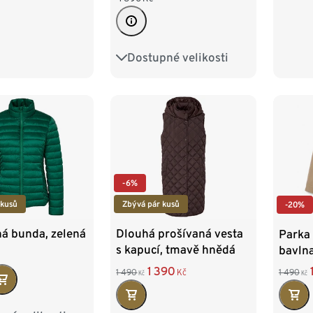
6
48
50
44
Dostupné velikosti
36
38
40
42
44
46
48
-6%
 kusů
Zbývá pár kusů
-20%
á bunda, zelená
Dlouhá prošívaná vesta
Parka
s kapucí, tmavě hnědá
bavln
1 390
1 490
Kč
1 490
Kč
Kč