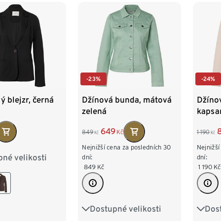
-23%
-24%
ý blejzr, černá
Džínová bunda, mátová
Džíno
zelená
kapsa
649
849
Kč
1 190
Kč
Kč
Nejnižší cena za posledních 30
Nejnižší
né velikosti
8
40
42
dní:
dní:
849
Kč
1 190
Kč
6
48
50
Dostupné velikosti
Dost
36
38
40
42
36