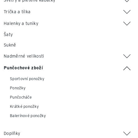
Svetry a pletené kabátky
Trička a tílka
Halenky a tuniky
Šaty
Sukně
Nadměrné velikosti
Punčochové zboží
Sportovní ponožky
Ponožky
Punčocháče
Krátké ponožky
Balerínové ponožky
Doplňky