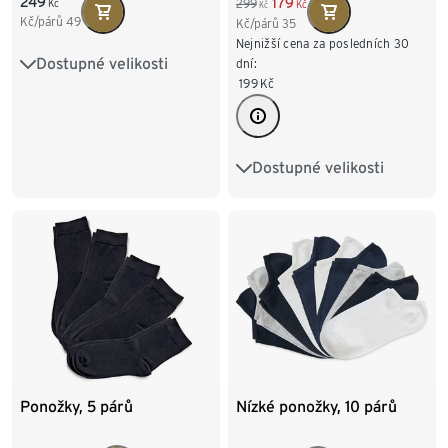
249
179
299
Kč
Kč
Kč
Kč/párů
49
Kč/párů
35
Nejnižší cena za posledních 30
Dostupné velikosti
35-38
39-42
dní:
199
Kč
Dostupné velikosti
41-43
35-37
38-40
Ponožky, 5 párů
Nízké ponožky, 10 párů