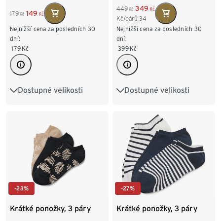
349
449
Kč
Kč
149
179
Kč
Kč
Kč/párů
34
Nejnižší cena za posledních 30
Nejnižší cena za posledních 30
dní:
dní:
399
Kč
179
Kč
Dostupné velikosti
Dostupné velikosti
35-38
39-42
35-38
39-42
-23%
-27%
Krátké ponožky, 3 páry
Krátké ponožky, 3 páry