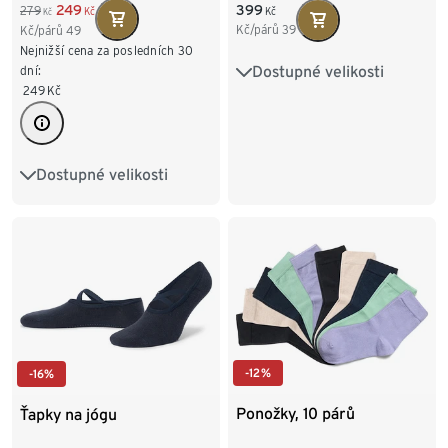
249
399
279
Kč
Kč
Kč
Kč/párů
39
Kč/párů
49
Nejnižší cena za posledních 30
Dostupné velikosti
dní:
35-38
39-42
249
Kč
Dostupné velikosti
35-38
39-42
-12%
-16%
Ponožky, 10 párů
Ťapky na jógu