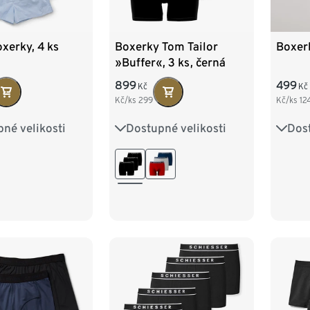
xerky, 4 ks
Boxerky Tom Tailor
Boxerk
»Buffer«, 3 ks, černá
899
499
Kč
Kč
Kč/ks
299
Kč/ks
12
né velikosti
Dostupné velikosti
Dost
M/5
L/6
S/4
M/5
L/6
S/4
XXL/8
XL/7
XXL/8
XL/7