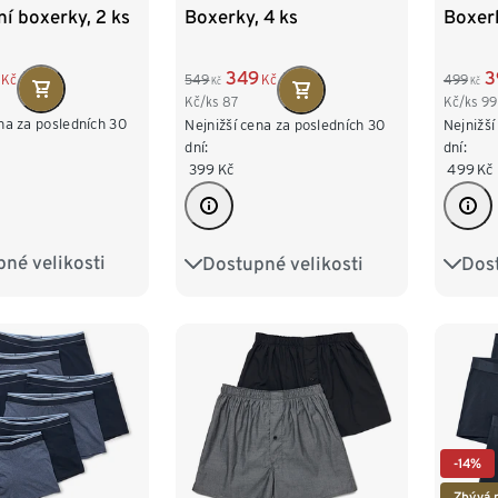
í boxerky, 2 ks
Boxerky, 4 ks
Boxerk
349
3
Kč
549
Kč
499
Kč
Kč
Kč/ks
87
Kč/ks
99
na za posledních 30
Nejnižší cena za posledních 30
Nejnižší
dní:
dní:
399
Kč
499
Kč
né velikosti
Dostupné velikosti
Dost
M/5
L/6
S/4
M/5
L/6
S/4
XXL/8
XL/7
XXL/8
XL/7
4XL/
-14%
Zbývá 