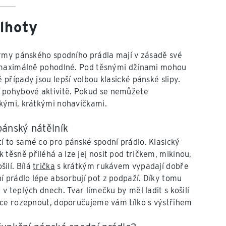
lhoty
ormy pánského spodního prádla mají v zásadě své
a maximálně pohodlné. Pod těsnými džínami mohou
případy jsou lepší volbou klasické pánské slipy.
vní pohybové aktivitě. Pokud se nemůžete
kými, krátkými nohavičkami.
pánský nátělník
tí to samé co pro pánské spodní prádlo. Klasický
těsně přiléhá a lze jej nosit pod tričkem, mikinou,
ilí. Bílá
trička
s krátkým rukávem vypadají dobře
í prádlo lépe absorbují pot z podpaží. Díky tomu
 v teplých dnech. Tvar límečku by měl ladit s košilí
 více rozepnout, doporučujeme vám tílko s výstřihem