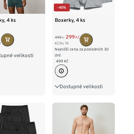
-40%
y, 4 ks
Boxerky, 4 ks
299
499
Kč
Kč
4
Kč/ks
74
Nejnižší cena za posledních 30
upné velikosti
M/5
L/6
dní:
499
Kč
XXL/8
Dostupné velikosti
S/4
M/5
L/6
XL/7
XXL/8