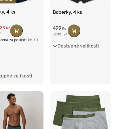
y, 4 ks
Boxerky, 4 ks
29
499
Kč
Kč
7
Kč/ks
124
 cena za posledních 30
Dostupné velikosti
S/4
M/5
L/6
XL/7
XXL/8
3XL/9
4XL/10
upné velikosti
M/5
L/6
XXL/8
3XL/9
10