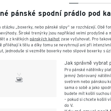
né pánské spodní prádlo pod ka
 otázku „boxerky, nebo pánské slipy“ se rozcházejí. Obě f
nevýhody. Široké trenýrky jsou například velmi prodyšné 
idět a z krátkých
pánských kalhot
zase vyčuhovat. Pro takové 
ně přiléhají k tělu a díky tomu se nevyhrnují ani při intenzi
t, jednoduše si vezměte boxerky nebo slipové boxerky s úz
Jak správně vybrat 
Pro pánské nátělníky pla
jemný žebrovaný nátělník 
svetrem nebo pánskou koš
sama o sobě a jako spodn
budete mít košili suchou i
– pokud si chcete košili
do V.