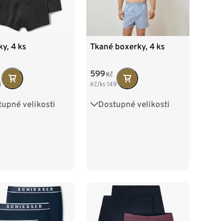
y, 4 ks
Tkané boxerky, 4 ks
599
Kč
4
Kč/ks
149
upné velikosti
Dostupné velikosti
M/5
L/6
S/4
M/5
L/6
XXL/8
3XL/9
XL/7
XXL/8
10