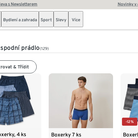
leva s Newsletterem
Novinky v
Bydlení a zahrada
Sport
Slevy
Více
spodní prádlo
(129)
trovat & Třídit
-12%
xerky, 4 ks
Boxerky 7 ks
Boxerk