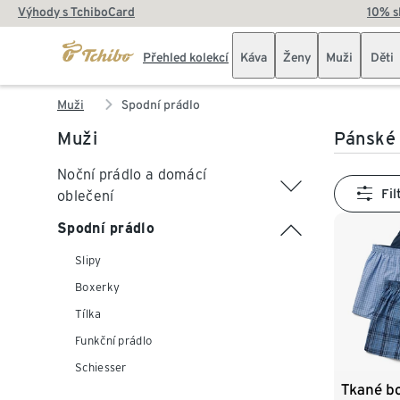
Výhody s TchiboCard
10% s
Přehled kolekcí
Káva
Ženy
Muži
Děti
Muži
Spodní prádlo
Muži
Pánské 
Noční prádlo a domácí
Fil
oblečení
Spodní prádlo
Slipy
Boxerky
Tílka
Funkční prádlo
Schiesser
Tkané bo