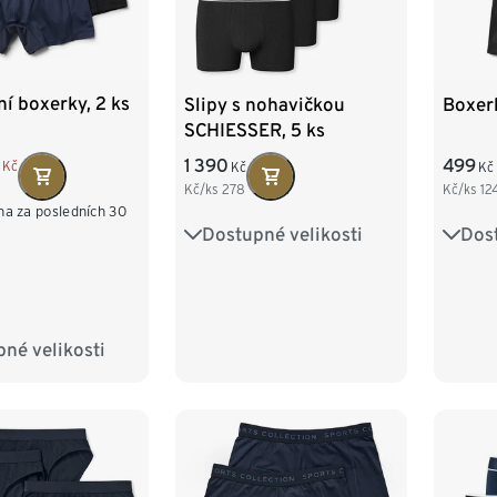
í boxerky, 2 ks
Slipy s nohavičkou
Boxerk
SCHIESSER, 5 ks
1 390
499
Kč
Kč
Kč
Kč/ks
278
Kč/ks
12
na za posledních 30
Dostupné velikosti
Dost
S/4
M/5
L/6
S/4
XL/7
XXL/8
XL/7
4XL/
né velikosti
M/5
L/6
XXL/8