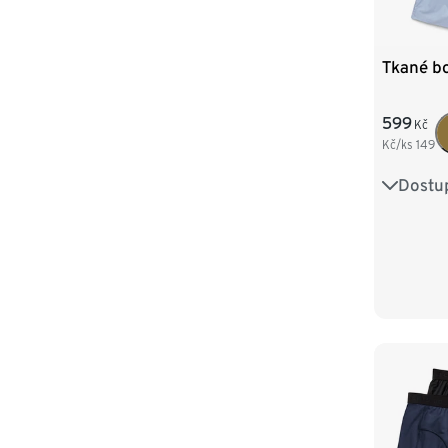
Tkané bo
599
Kč
Kč/ks
149
Dostup
S/4
XL/7