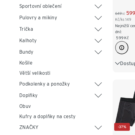
Sportovní oblečení
59
649
Kč
Pulovry a mikiny
Kč/ks
149
Nejnižší ce
Trička
dní:
599
Kč
Kalhoty
Bundy
Košile
Dostup
S/4
Větší velikosti
XL/7
Podkolenky a ponožky
Doplňky
Obuv
Kufry a doplňky na cesty
ZNAČKY
-37%