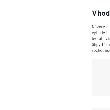
Vhod
Názory na
výhody i 
být ale v
Slipy těs
rozhodnou