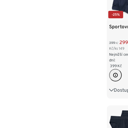
-25%
Sportovn
299
399
Kč
Kč/ks
149
Nejnižší ce
dní:
399
Kč
Dostup
S/4
XL/7