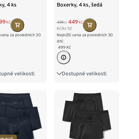
y, 4 ks
Boxerky, 4 ks, šedá
99
449
Kč
499
Kč
Kč
Kč/ks
112
 cena za posledních 30
Nejnižší cena za posledních 30
dní:
499
Kč
upné velikosti
Dostupné velikosti
M/5
L/6
S/4
M/5
L/6
XXL/8
3XL/9
XL/7
XXL/8
3XL/9
10
4XL/10
pár kusů