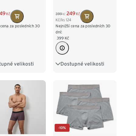
49
249
Kč
399
Kč
Kč
Kč/ks
124
 cena za posledních 30
Nejnižší cena za posledních 30
dní:
399
Kč
upné velikosti
Dostupné velikosti
M/5
L/6
S/4
M/5
L/6
XXL/8
XL/7
XXL/8
-10%