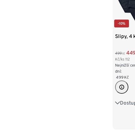
-10%
Slipy, 4 
44
499
Kč
Kč/ks
112
Nejnižší ce
dní:
499
Kč
Dostup
M/5
XXL/8
4XL/10