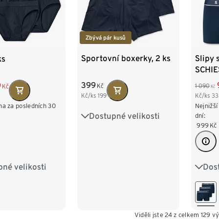
Zbývá pár kusů
Sportovní boxerky, 2 ks
Slipy 
ks
SCHIE
modr
399
9
Kč
1 090
Kč
Kč
Kč/ks
199
Kč/ks
33
Nejnižší
na za posledních 30
Dostupné velikosti
S/4
M/5
L/6
dní:
999
Kč
XL/7
XXL/8
Dost
né velikosti
S/4
L/6
XL/7
XL/7
3XL/9
Viděli jste 24 z celkem 129 v