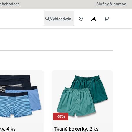
 obchodech
Služby & pomoc
Vyhledávání
-37%
y, 4 ks
Tkané boxerky, 2 ks