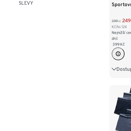
SLEVY
Sportovn
249
399
Kč
Kč/ks
124
Nejnižší ce
dní:
399
Kč
Dostup
S/4
XL/7