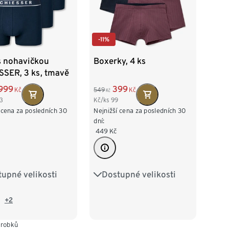
-11%
s nohavičkou
Boxerky, 4 ks
SSER, 3 ks, tmavě
á
999
399
Kč
549
Kč
Kč
3
Kč/ks
99
 cena za posledních 30
Nejnižší cena za posledních 30
dní:
449
Kč
upné velikosti
Dostupné velikosti
M/5
L/6
S/4
M/5
L/6
XXL/8
XL/7
XXL/8
+2
ýrobků