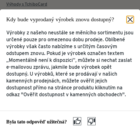
Výhody s TchiboCard
Kdy bude vyprodaný výrobek znovu dostupný?
Kdy bude vyprodaný výrobek znovu dostupný?
Výrobky z našeho neustále se měnícího sortimentu jsou
Stav zásilky, účtu atd.
určené pouze pro omezenou dobu prodeje. Oblíbené
Informace o stavu doručení objednávky, stavu účtu,
výrobky však často nabízíme s určitým časovým
fakturách a osobních údajích najdete ve svém online
odstupem znovu. Pokud je výrobek označen textem
zákaznickém účtu.
„Momentálně není k dispozici“, můžete si nechat zaslat
e-mailovou zprávu, jakmile bude výrobek opět
K online účtu
dostupný. U výrobků, které se prodávají v našich
kamenných prodejnách, můžete ověřit jejich
Vrácení a reklamace
dostupnost přímo na stránce produktu kliknutím na
Reklamace vadného výrobku
odkaz "Ověřit dostupnost v kamenných obchodech".
Dobropis k vrácení zboží
Reklamace potravin
Byla tato odpověď užitečná?
Kávovary a předplatné kávy