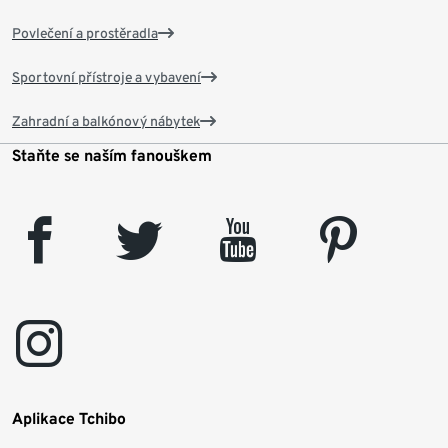
Povlečení a prostěradla
Sportovní přístroje a vybavení
Zahradní a balkónový nábytek
Staňte se naším fanouškem
facebook
twitter
youtube
pinterest
instagram
Aplikace Tchibo