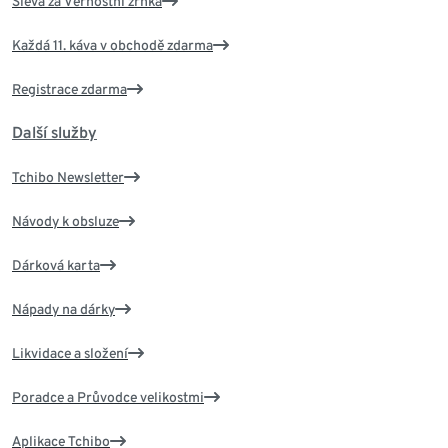
Sleva za Věrnostní zrnka
Každá 11. káva v obchodě zdarma
Registrace zdarma
Další služby
Tchibo Newsletter
Návody k obsluze
Dárková karta
Nápady na dárky
Likvidace a složení
Poradce a Průvodce velikostmi
Aplikace Tchibo