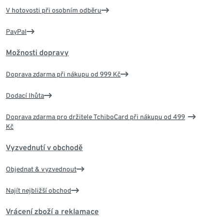
V hotovosti při osobním odběru
PayPal
Možnosti dopravy
Doprava zdarma při nákupu od 999 Kč
Dodací lhůta
Doprava zdarma pro držitele TchiboCard při nákupu od 499
Kč
Vyzvednutí v obchodě
Objednat & vyzvednout
Najít nejbližší obchod
Vrácení zboží a reklamace