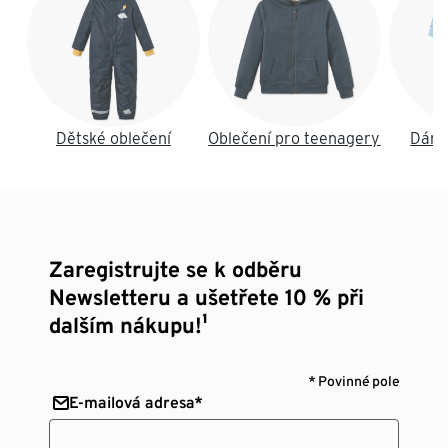
Dětské oblečení
Oblečení pro teenagery
Dáms
Zaregistrujte se k odběru
Newsletteru a ušetřete 10 % při
dalším nákupu!¹
* Povinné pole
E-mailová adresa*