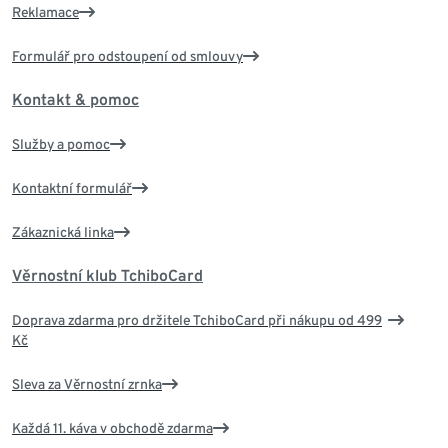
Reklamace
Formulář pro odstoupení od smlouvy
Kontakt & pomoc
Služby a pomoc
Kontaktní formulář
Zákaznická linka
Věrnostní klub TchiboCard
Doprava zdarma pro držitele TchiboCard při nákupu od 499
Kč
Sleva za Věrnostní zrnka
Každá 11. káva v obchodě zdarma