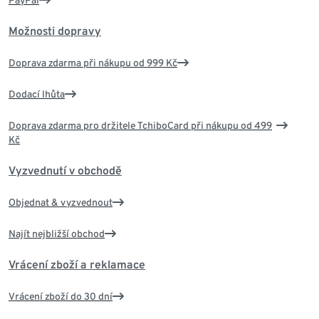
PayPal
Možnosti dopravy
Doprava zdarma při nákupu od 999 Kč
Dodací lhůta
Doprava zdarma pro držitele TchiboCard při nákupu od 499
Kč
Vyzvednutí v obchodě
Objednat & vyzvednout
Najít nejbližší obchod
Vrácení zboží a reklamace
Vrácení zboží do 30 dní