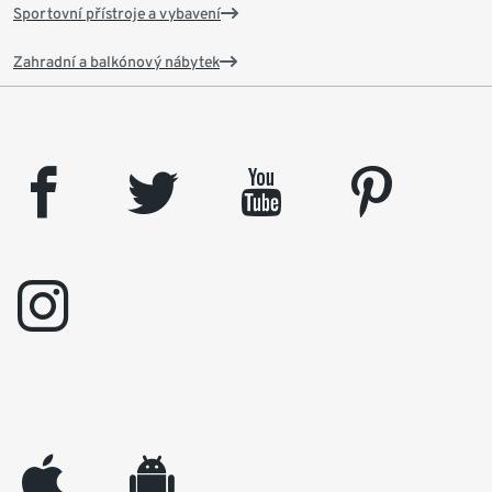
Sportovní přístroje a vybavení
Zahradní a balkónový nábytek
facebook
twitter
youtube
pinterest
instagram
appleinc
android