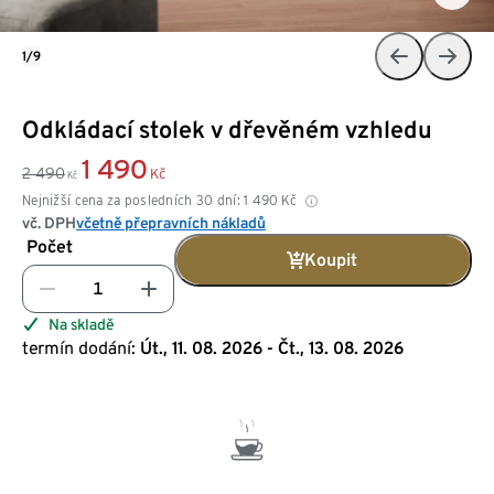
1/9
Odkládací stolek v dřevěném vzhledu
1 490
2 490
Kč
Kč
Nejnižší cena za posledních 30 dní:
1 490
Kč
vč. DPH
včetně přepravních nákladů
Počet
Koupit
Na skladě
termín dodání:
Út., 11. 08. 2026 - Čt., 13. 08. 2026