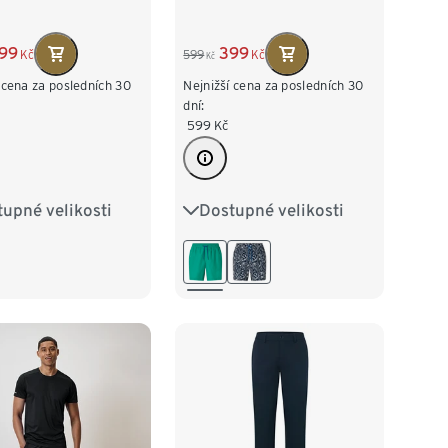
99
399
Kč
599
Kč
Kč
 cena za posledních 30
Nejnižší cena za posledních 30
dní:
599
Kč
upné velikosti
Dostupné velikosti
/46
M 48/50
M 48/50
L 52/54
/54
XL 56/58
XL 56/58
XXL 60/62
60/62