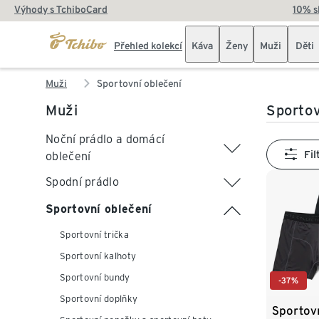
Výhody s TchiboCard
10% s
Přehled kolekcí
Káva
Ženy
Muži
Děti
Muži
Sportovní oblečení
Muži
Sportov
Noční prádlo a domácí
Fil
oblečení
Spodní prádlo
Sportovní oblečení
Sportovní trička
Sportovní kalhoty
Sportovní bundy
-37%
Sportovní doplňky
Sportovn