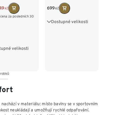
49
699
Kč
Kč
 cena za posledních 30
Dostupné velikosti
S 44/46
M 48/50
L 52/54
XL 56/58
XXL 60/62
upné velikosti
/50
L 52/54
/58
XXL 60/62
ýrobků
fort
e nachází v materiálu: místo bavlny se v sportovním
hkost neukládají a umožňují rychlé odpařování.