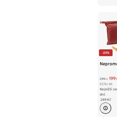
-20%
Nepromo
199
299
Kč
Kč/ks
66
Nejnižší ce
dní:
249
Kč