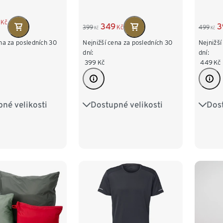
Kč
349
3
399
Kč
499
Kč
Kč
na za posledních 30
Nejnižší cena za posledních 30
Nejnižší
dní:
dní:
399
Kč
449
Kč
né velikosti
Dostupné velikosti
Dost
M/5
L/6
M 48/50
L 52/54
S 44
XXL/8
XL 56/58
XXL 60/62
L 52
XXL 