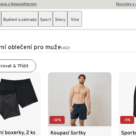
leva s Newsletterem
Novinky v
Bydlení a zahrada
Sport
Slevy
Více
ní oblečení pro muže
(412)
trovat & Třídit
-12%
-11%
í boxerky, 2 ks
Koupací šortky
Sport