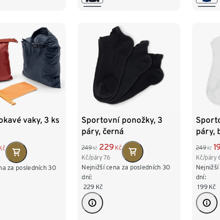
XXL 
Sportovní ponožky, 3
Sport
kavé vaky, 3 ks
páry, černá
páry, 
229
1
249
Kč
249
Kč
Kč
Kč
Kč/páry
76
Kč/páry
Nejnižší cena za posledních 30
Nejnižší
na za posledních 30
dní:
dní:
229
Kč
199
Kč