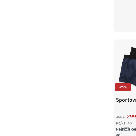
-25%
Sportovn
299
399
Kč
Kč/ks
149
Nejnižší ce
dní: