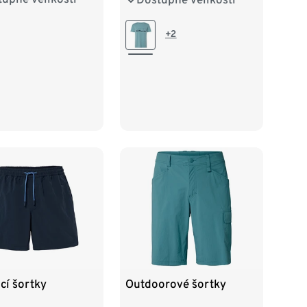
XXL/8
L 52/54
XL 56/58
+2
XXL 60/62
cí šortky
Outdoorové šortky