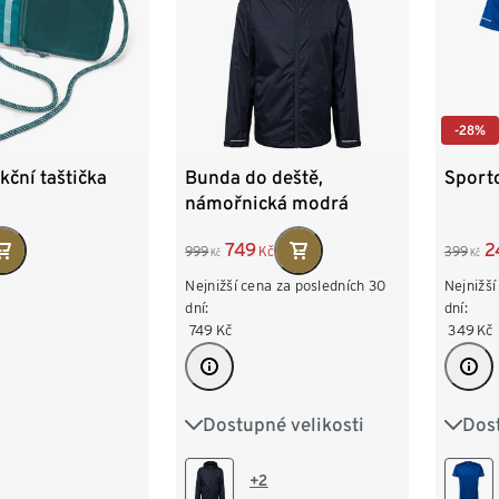
-28%
kční taštička
Bunda do deště,
Sporto
námořnická modrá
749
2
999
Kč
399
Kč
Kč
Nejnižší cena za posledních 30
Nejnižší
dní:
dní:
749
Kč
349
Kč
Dostupné velikosti
Dost
XS
S
M
L
XL
S 44
XXL
L 52
+2