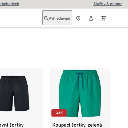
 obchodech
Služby & pomoc
Vyhledávání
-33%
ovní šortky
Koupací šortky, zelená