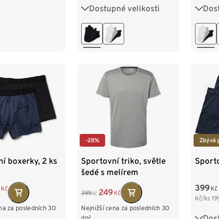
Dostupné velikosti
Dost
35-38
39-42
43-46
35-3
-28%
Zbývá 
í boxerky, 2 ks
Sportovní triko, světle
Sporto
šedé s melírem
399
Kč
Kč
249
399
Kč
Kč
Kč/ks
19
na za posledních 30
Nejnižší cena za posledních 30
Dost
dní:
S/4