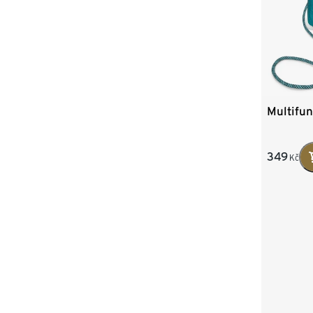
Multifun
349
Kč