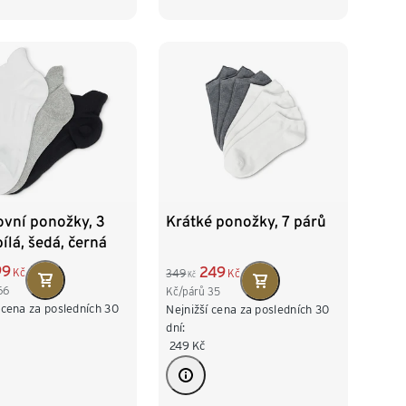
60/62
ovní ponožky, 3
Krátké ponožky, 7 párů
bílá, šedá, černá
99
249
Kč
349
Kč
Kč
66
Kč/párů
35
 cena za posledních 30
Nejnižší cena za posledních 30
dní:
249
Kč