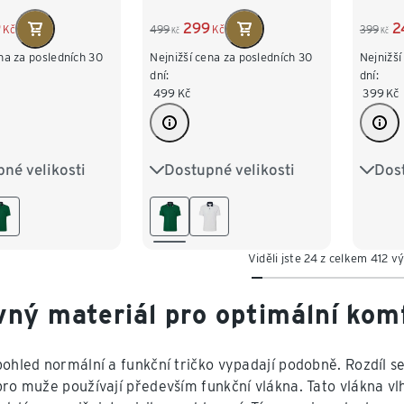
9
299
2
Kč
499
Kč
399
Kč
Kč
na za posledních 30
Nejnižší cena za posledních 30
Nejnižší
dní:
dní:
499
Kč
399
Kč
né velikosti
Dostupné velikosti
Dost
M 48/50
S 44/46
M 48/50
M 48
XL 56/58
L 52/54
XL 56/58
XL 56
/62
XXL 60/62
Viděli jste 24 z celkem 412 v
vný materiál pro optimální kom
pohled normální a funkční tričko vypadají podobně. Rozdíl s
pro muže používají především funkční vlákna. Tato vlákna vl