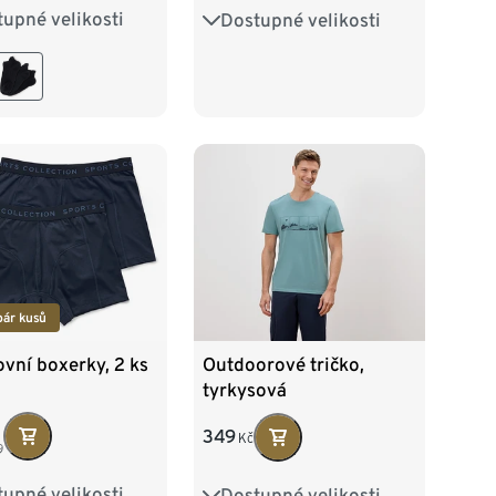
upné velikosti
Dostupné velikosti
8
39-42
43-46
41-43
44-46
pár kusů
vní boxerky, 2 ks
Outdoorové tričko,
tyrkysová
349
Kč
9
upné velikosti
Dostupné velikosti
M/5
L/6
S 44/46
M 48/50