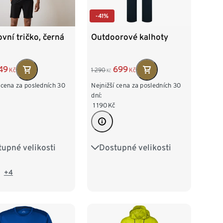
-41%
vní tričko, černá
Outdoorové kalhoty
49
699
Kč
1 290
Kč
Kč
 cena za posledních 30
Nejnižší cena za posledních 30
dní:
1 190
Kč
upné velikosti
Dostupné velikosti
/46
M 48/50
S 44/46
M 48/50
/54
XL 56/58
L 52/54
XL 56/58
+4
60/62
XXL 60/62