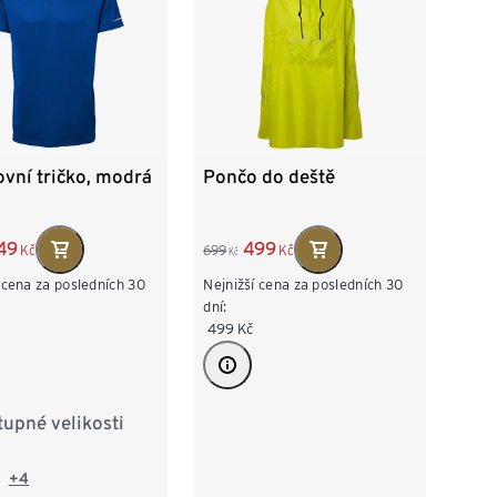
vní tričko, modrá
Pončo do deště
49
499
Kč
699
Kč
Kč
 cena za posledních 30
Nejnižší cena za posledních 30
dní:
499
Kč
upné velikosti
/46
M 48/50
/54
XL 56/58
+4