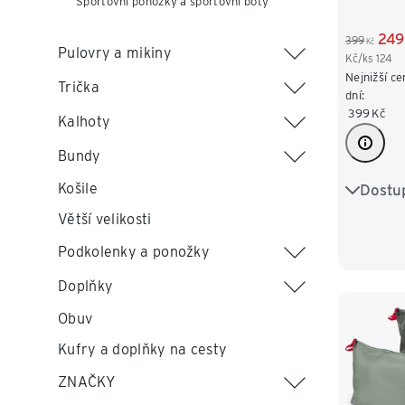
Sportovní ponožky a sportovní boty
249
399
Kč
Pulovry a mikiny
Kč/ks
124
Nejnižší ce
Trička
dní:
399
Kč
Kalhoty
Bundy
Košile
Dostup
S/4
Větší velikosti
XL/7
Podkolenky a ponožky
Doplňky
Obuv
Kufry a doplňky na cesty
ZNAČKY