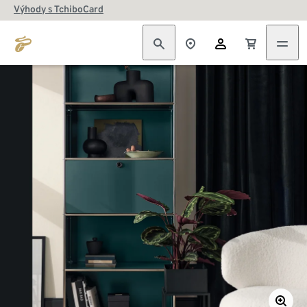
Výhody s TchiboCard