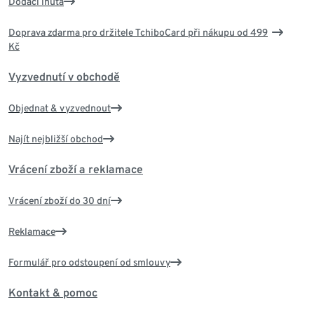
Dodací lhůta
Doprava zdarma pro držitele TchiboCard při nákupu od 499
Kč
Vyzvednutí v obchodě
Objednat & vyzvednout
Najít nejbližší obchod
Vrácení zboží a reklamace
Vrácení zboží do 30 dní
Reklamace
Formulář pro odstoupení od smlouvy
Kontakt & pomoc