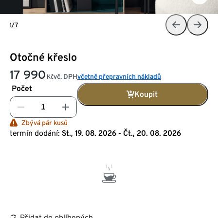
1/7
Otočné křeslo
17 990
vč. DPH
včetně přepravních nákladů
Kč
Počet
Koupit
Zbývá pár kusů
termín dodání:
St., 19. 08. 2026 - Čt., 20. 08. 2026
Přidat do oblíbených