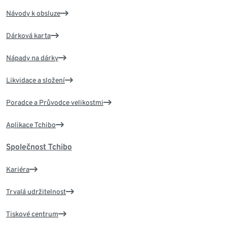
Návody k obsluze
Dárková karta
Nápady na dárky
Likvidace a složení
Poradce a Průvodce velikostmi
Aplikace Tchibo
Společnost Tchibo
Kariéra
Trvalá udržitelnost
Tiskové centrum