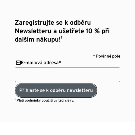
Zaregistrujte se k odběru
Newsletteru a ušetřete 10 % při
dalším nákupu!¹
* Povinné pole
E-mailová adresa*
Přihlaste se k odběru newsletteru
¹ Platí
podmínky použití uvítací slevy.