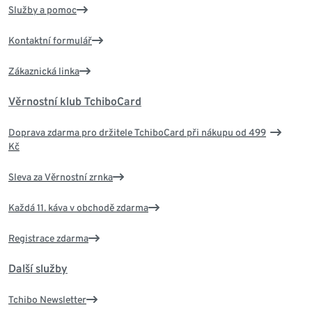
Služby a pomoc
Kontaktní formulář
Zákaznická linka
Věrnostní klub TchiboCard
Doprava zdarma pro držitele TchiboCard při nákupu od 499
Kč
Sleva za Věrnostní zrnka
Každá 11. káva v obchodě zdarma
Registrace zdarma
Další služby
Tchibo Newsletter