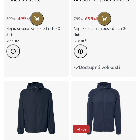
499
699
699
799
Kč
Kč
Kč
Kč
Nejnižší cena za posledních 30
Nejnižší cena za posledních 30
dní:
dní:
499
Kč
799
Kč
Dostupné velikosti
S 44/46
M 48/50
L 52/54
XL 56/58
XXL 60/62
-44%