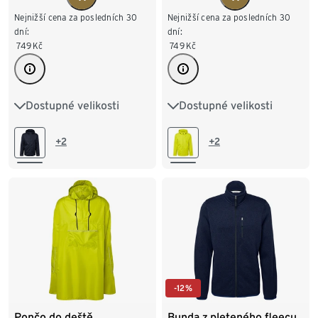
Nejnižší cena za posledních 30
Nejnižší cena za posledních 30
dní:
dní:
749
Kč
749
Kč
Dostupné velikosti
Dostupné velikosti
XS
S
M
L
XL
XS
S
M
L
XL
XXL
XXL
+2
+2
-12%
Pončo do deště
Bunda z pleteného fleecu