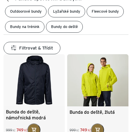
Outdoorové bundy
Lyžařské bundy
Fleecové bundy
Bundy na trénink
Bundy do deště
Filtrovat & Třídit
Bunda do deště,
Bunda do deště, žlutá
námořnická modrá
749
749
999
999
Kč
Kč
Kč
Kč