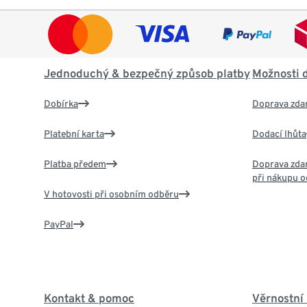
Jednoduchý & bezpečný způsob platby
Možnosti 
Dobírka
Doprava zda
Platební karta
Dodací lhůta
Platba předem
Doprava zdar
při nákupu o
V hotovosti při osobním odběru
PayPal
Kontakt & pomoc
Věrnostní