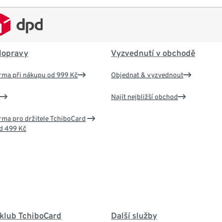
dopravy
Vyzvednutí v obchodě
rma při nákupu od 999 Kč
Objednat & vyzvednout
Najít nejbližší obchod
ma pro držitele TchiboCard
d 499 Kč
 klub TchiboCard
Další služby