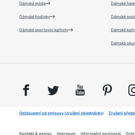
Dámská móda
Dámské hale
Dámské hodinky
Dámské spod
Dámské sportovní kalhoty
Dámské kalh
Dámská obu
facebook
twitter
youtube
pinterest
insta
Odstoupení od smlouvy (zrušení objednávky)
Zrušení předp
Kontakt & pomoc
Impresum
Informační povinnost
Ochr