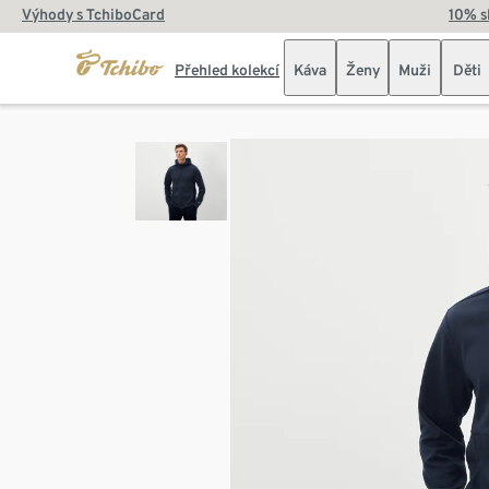
Výhody s TchiboCard
10% s
Přehled kolekcí
Káva
Ženy
Muži
Děti