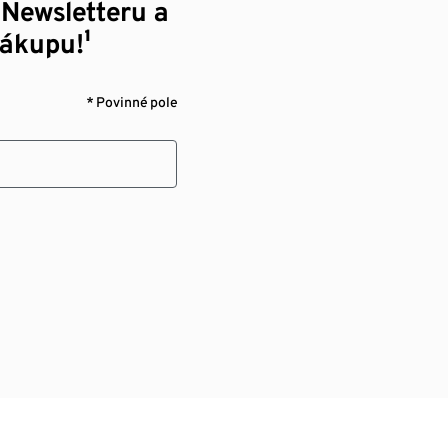
 Newsletteru a
nákupu!¹
* Povinné pole