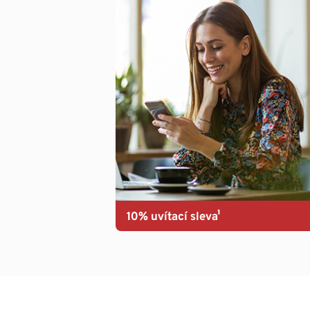
10% uvítací sleva¹