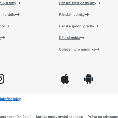
nky a topy
Pánské svetry a mikiny
ní prádlo
Pánské hodinky
oty
Pánské spodní prádlo
v
Dětská móda
Oblečení pro miminka
gram
appleinc
android
latného kávy
ana osobních údajů
Správa poskytování souhlasu
Právo na odstoupe