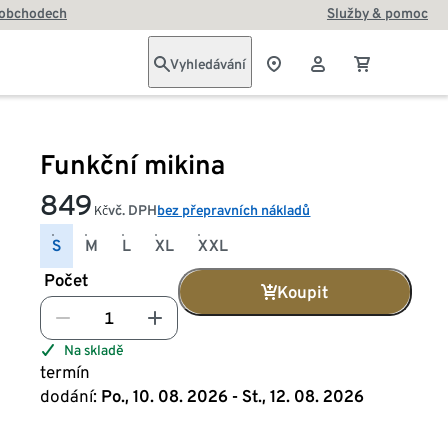
 obchodech
Služby & pomoc
Vyhledávání
Funkční mikina
849
vč. DPH
bez přepravních nákladů
Kč
S
M
L
XL
XXL
Počet
Koupit
Na skladě
termín
dodání:
Po., 10. 08. 2026 - St., 12. 08. 2026