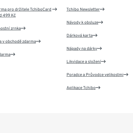
ma pro držitele TchiboCard
Tchibo Newsletter
d 499 Kč
Návody k obsluze
nostní zrnka
Dárková karta
va v obchodě zdarma
Nápady na dárky
zdarma
Likvidace a složení
Poradce a Průvodce velikostmi
Aplikace Tchibo