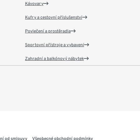
Kávovary
Kufry a cestovní příslušenství
Povlečení a prostěradla
Sportovní přístroje a vybavení
Zahradní a balkónový nábytek
ní od smlouvy
Všeobecné obchodní podmínky