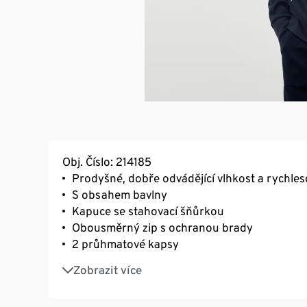
Obj. Číslo: 214185
Prodyšné, dobře odvádějící vlhkost a rychles
S obsahem bavlny
Kapuce se stahovací šňůrkou
Obousměrný zip s ochranou brady
2 průhmatové kapsy
Reflexní prvky na konci rukávu
Zobrazit více