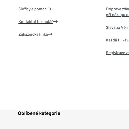
Služby a pomoc
Doprava zdar
při nákupu o
Kontaktní formulář
Sleva za Věr
Zákaznická linka
Každá 11. ká
Registrace 
Oblíbené kategorie