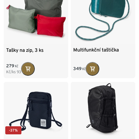
Multifunkční taštička
Tašky na zip, 3 ks
279
Kč
349
Kč
Kč/ks
93
-37%