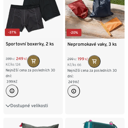
-37%
-20%
Sportovní boxerky, 2 ks
Nepromokavé vaky, 3 ks
249
199
399
299
Kč
Kč
Kč
Kč
Kč/ks
124
Kč/ks
66
Nejnižší cena za posledních 30
Nejnižší cena za posledních 30
dní:
dní:
399
Kč
249
Kč
Dostupné velikosti
S/4
M/5
L/6
XL/7
XXL/8