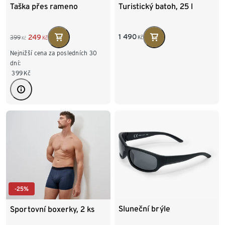
Taška přes rameno
Turistický batoh, 25 l
1 490
249
399
Kč
Kč
Kč
Nejnižší cena za posledních 30
dní:
399
Kč
-25%
Sluneční brýle
Sportovní boxerky, 2 ks