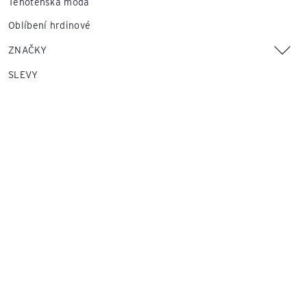
Těhotenská móda
Oblíbení hrdinové
ZNAČKY
SLEVY