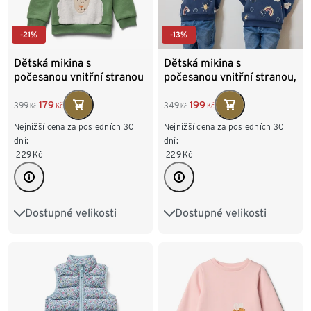
-21%
-13%
Dětská mikina s
Dětská mikina s
počesanou vnitřní stranou
počesanou vnitřní stranou,
tmavě modrá
179
199
399
349
Kč
Kč
Kč
Kč
Nejnižší cena za posledních 30
Nejnižší cena za posledních 30
dní:
dní:
229
Kč
229
Kč
Dostupné velikosti
Dostupné velikosti
86/92
98/104
86/92
98/104
110/116
122/128
110/116
122/128