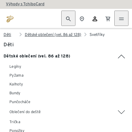
Výhody s TchiboCard
Děti
Dětské oblečení (vel. 86 až 128)
Svetříky
Děti
Dětské oblečení (vel. 86 až 128)
Legíny
Pyžama
Kalhoty
Bundy
Punčocháče
Oblečení do deště
Trička
Ponožky