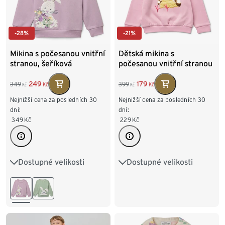
-28%
-21%
Mikina s počesanou vnitřní
Dětská mikina s
stranou, šeříková
počesanou vnitřní stranou
249
179
349
399
Kč
Kč
Kč
Kč
Nejnižší cena za posledních 30
Nejnižší cena za posledních 30
dní:
dní:
349
Kč
229
Kč
Dostupné velikosti
Dostupné velikosti
86/92
98/104
86/92
98/104
110/116
122/128
110/116
122/128