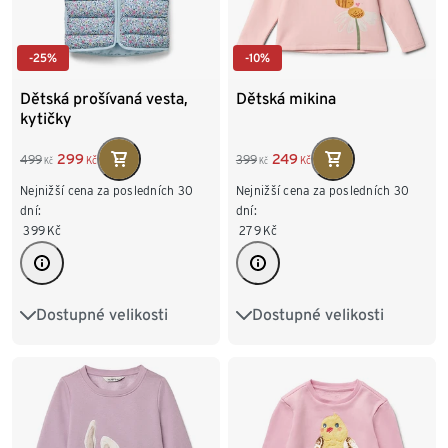
-25%
-10%
Dětská prošívaná vesta,
Dětská mikina
kytičky
299
249
499
399
Kč
Kč
Kč
Kč
Nejnižší cena za posledních 30
Nejnižší cena za posledních 30
dní:
dní:
399
Kč
279
Kč
Dostupné velikosti
Dostupné velikosti
86/92
98/104
62/68
74/80
86/92
110/116
122/128
98/104
110/116
122/128