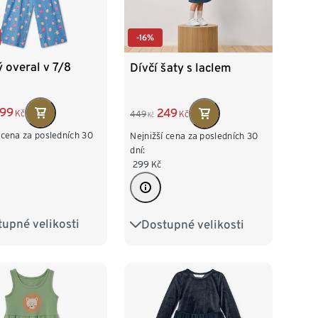
-16%
 overal v 7/8
Dívčí šaty s laclem
99
249
Kč
449
Kč
Kč
 cena za posledních 30
Nejnižší cena za posledních 30
dní:
299
Kč
upné velikosti
Dostupné velikosti
2
98/104
86/92
98/104
16
122/128
110/116
140