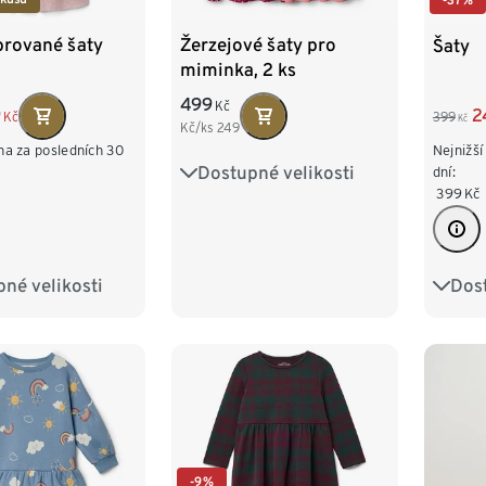
brované šaty
Žerzejové šaty pro
Šaty
miminka, 2 ks
499
Kč
9
2
Kč
399
Kč
Kč/ks
249
na za posledních 30
Nejnižší
Dostupné velikosti
50/56
62/68
74/80
dní:
399
Kč
86/92
98/104
né velikosti
Dost
98/104
86/9
122/128
110/1
134/
-9%