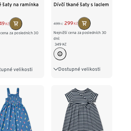
Dívčí tkané šaty s laclem
é šaty na ramínka
299
49
499
Kč
Kč
Kč
Nejnižší cena za posledních 30
 cena za posledních 30
dní:
349
Kč
Dostupné velikosti
upné velikosti
86/92
98/104
2
98/104
110/116
122/128
16
122/128
140