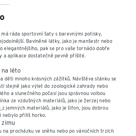
no
 má ráda sportovní šaty s barevnými potisky,
jodolnější. Bavlněné látky, jako je manšestr nebo
co elegantnějšího, pak se pro vaše tornádo dobře
y a aplikace dostatečně pevně přišité.
 na léto
na děti mnoho krásných zážitků. Návštěva stánku se
stí stejně jako výlet do zoologické zahrady nebo
lého a slunečného počasí jsou správnou volbou
ínka ze vzdušných materiálů, jako je žerzej nebo
ě
z jemných materiálů, jako je šifon, jsou dobrou
 nebylo příliš horko.
a zimu
ou na procházku ve sněhu nebo po vánočních trzích