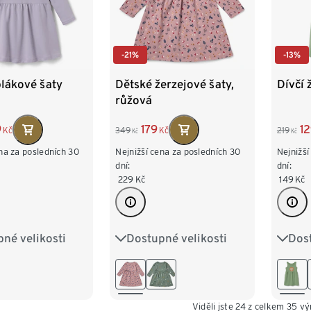
-21%
-13%
plákové šaty
Dětské žerzejové šaty,
Dívčí 
růžová
9
179
1
Kč
349
Kč
219
Kč
Kč
na za posledních 30
Nejnižší cena za posledních 30
Nejnižší
dní:
dní:
229
Kč
149
Kč
né velikosti
Dostupné velikosti
Dost
98/104
50/56
62/68
74/80
86/9
122/128
86/92
98/104
110/1
Viděli jste 24 z celkem 35 v