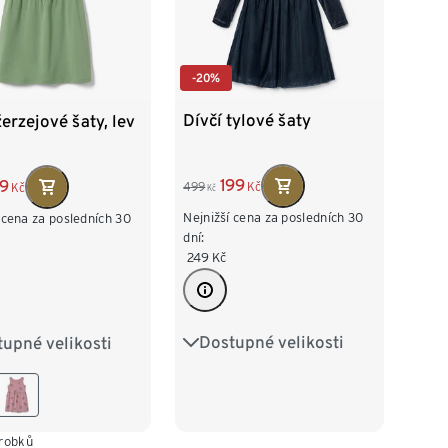
-20%
Dívčí tylové šaty
žerzejové šaty, lev
199
29
499
Kč
Kč
Kč
Nejnižší cena za posledních 30
 cena za posledních 30
dní:
249
Kč
Dostupné velikosti
upné velikosti
86/92
98/104
2
98/104
110/116
122/128
16
122/128
134/140
ýrobků