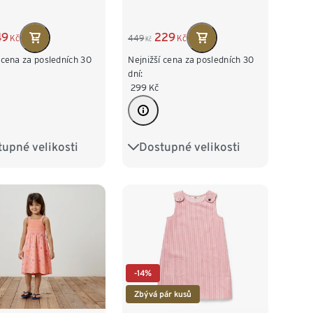
229
49
449
Kč
Kč
Kč
Nejnižší cena za posledních 30
 cena za posledních 30
dní:
299
Kč
Dostupné velikosti
upné velikosti
86/92
98/104
6
62/68
74/80
110/116
122/128
2
98/104
16
122/128
-14%
Zbývá pár kusů