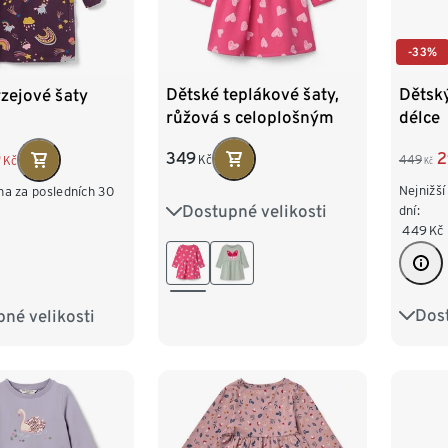
-33%
Dětské teplákové šaty,
Dětský
rzejové šaty
růžová s celoplošným
délce
potiskem srdíček ve
349
2
9
Kč
449
světle růžové barvě
Kč
Kč
Nejnižší
na za posledních 30
Dostupné velikosti
86/92
98/104
dní:
449
Kč
110/116
122/128
Dost
né velikosti
86/9
98/104
110/1
122/128
134/