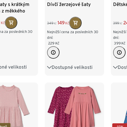
aty s krátkým
Dívčí žerzejové šaty
Dětsk
 z měkkého
9
149
2
Kč
349
Kč
399
Kč
Kč
na za posledních 30
Nejnižší cena za posledních 30
Nejnižší
dní:
dní:
229
Kč
399
Kč
né velikosti
Dostupné velikosti
Dost
62/68
74/80
86/92
98/104
86/9
98/104
110/116
122/128
110/1
122/128
134/
 kusů
-37%