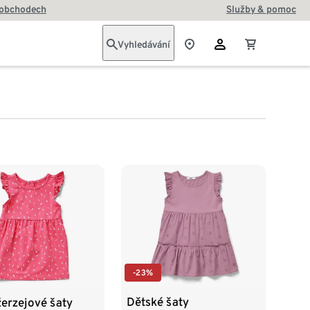
 obchodech
Služby & pomoc
Vyhledávání
-23%
Dětské šaty
žerzejové šaty