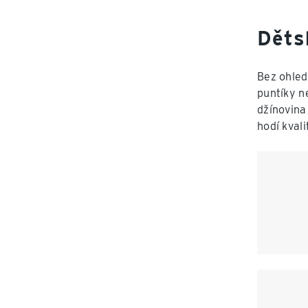
Děts
Bez ohled
puntíky n
džínovina
hodí kval