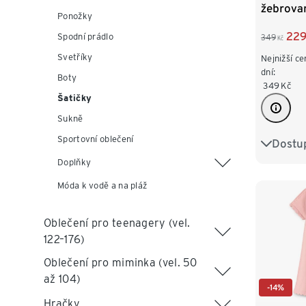
žebrova
Ponožky
22
Spodní prádlo
349
Kč
Svetříky
Nejnižší ce
dní:
Boty
349
Kč
Šatičky
Sukně
Sportovní oblečení
Dostup
86/92
Doplňky
110/116
Móda k vodě a na pláž
Oblečení pro teenagery (vel.
122–176)
Oblečení pro miminka (vel. 50
až 104)
-14%
Hračky