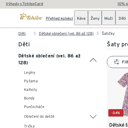
Výhody s TchiboCard
10% s
Přehled kolekcí
Káva
Ženy
Muži
Děti
Děti
Dětské oblečení (vel. 86 až 128)
Šatičky
Děti
Šaty pr
Dětské oblečení (vel. 86 až
Fil
128)
Legíny
Pyžama
Kalhoty
Bundy
Punčocháče
-34%
Oblečení do deště
Dětské š
Trička