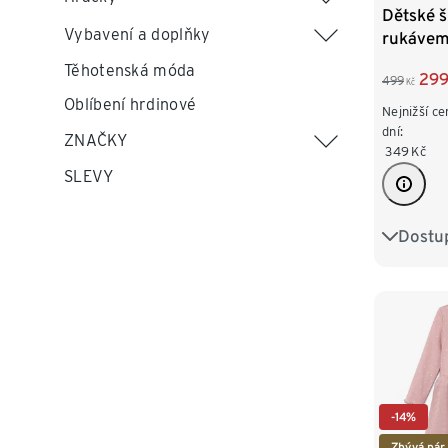
Dětské š
Vybavení a doplňky
rukávem
úpletu
Těhotenská móda
29
499
Kč
Oblíbení hrdinové
Nejnižší ce
dní:
ZNAČKY
349
Kč
SLEVY
Dostup
50/56
86/92
110/116
-14%
Zbývá pár