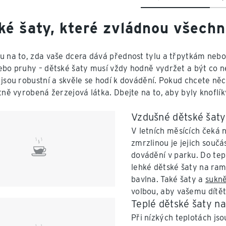
ké šaty, které zvládnou všech
u na to, zda vaše dcera dává přednost tylu a třpytkám nebo
ebo pruhy – dětské šaty musí vždy hodně vydržet a být co ne
 jsou robustní a skvěle se hodí k dovádění. Pokud chcete ně
itně vyrobená žerzejová látka. Dbejte na to, aby byly knoflík
Vzdušné dětské šaty
V letních měsících čeká 
zmrzlinou je jejich součá
dovádění v parku. Do tep
lehké dětské šaty na ram
bavlna. Také šaty a
sukn
volbou, aby vašemu dítěti
Teplé dětské šaty n
Při nízkých teplotách js