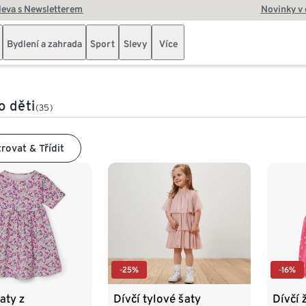
leva s Newsletterem
Novinky v
Bydlení a zahrada
Sport
Slevy
Více
o děti
(35)
trovat & Třídit
-25%
-16%
aty z
Dívčí tylové šaty
Dívčí 