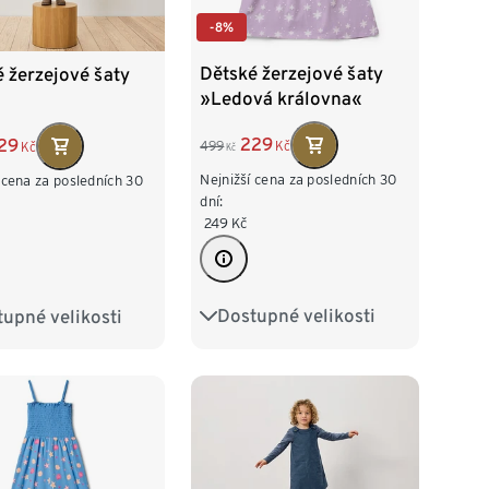
-8%
Dětské žerzejové šaty
 žerzejové šaty
»Ledová královna«
229
29
499
Kč
Kč
Kč
Nejnižší cena za posledních 30
 cena za posledních 30
dní:
249
Kč
Dostupné velikosti
upné velikosti
86/92
98/104
2
98/104
110/116
122/128
16
122/128