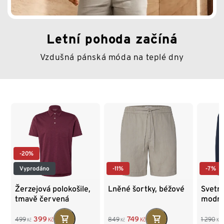
Letní pohoda začíná
Vzdušná pánská móda na teplé dny
Konec seznamu
-20%
Vyprodáno
-11%
-7%
Žerzejová polokošile,
Lněné šortky, béžové
Svetr 
tmavě červená
modrá
399
749
499
849
1 290
Kč
Kč
Kč
Kč
Kč