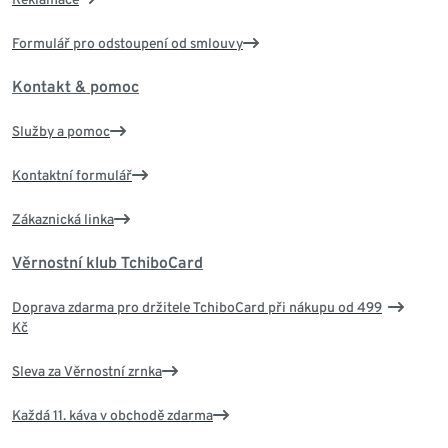
Formulář pro odstoupení od smlouvy
Kontakt & pomoc
Služby a pomoc
Kontaktní formulář
Zákaznická linka
Věrnostní klub TchiboCard
Doprava zdarma pro držitele TchiboCard při nákupu od 499
Kč
Sleva za Věrnostní zrnka
Každá 11. káva v obchodě zdarma