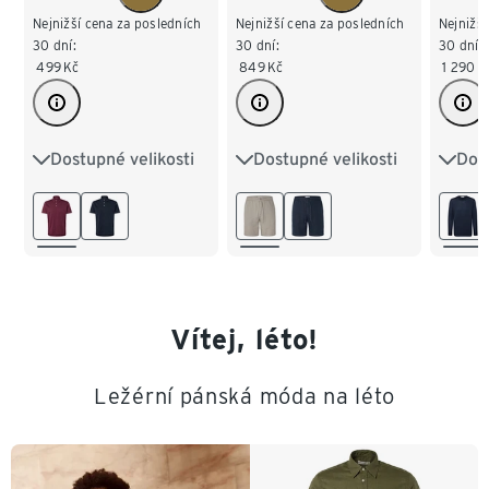
Nejnižší cena za posledních
Nejnižší cena za posledních
Nejnižší
30 dní:
30 dní:
30 dní:
499
Kč
849
Kč
1 290
K
Dostupné velikosti
Dostupné velikosti
Dost
S 44/46
M 48/50
M 48/50
L 52/54
S 44
L 52/54
XL 56/58
XL 56/58
L 52
XXL 60/62
XXL 60/62
XXL 
3XL 
Vítej, léto!
4XL 
Ležérní pánská móda na léto