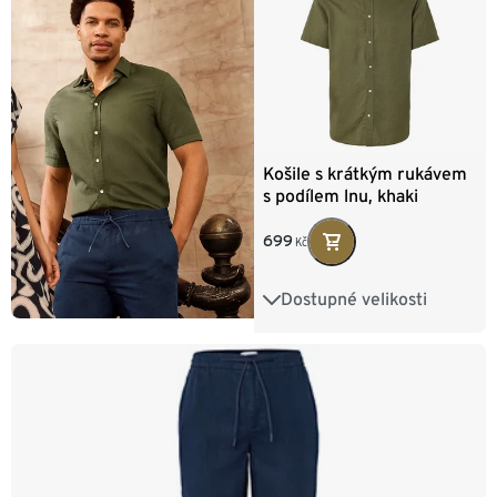
Košile s krátkým rukávem
s podílem lnu, khaki
699
Kč
Dostupné velikosti
M 48/50
L 52/54
XL 56/58
XXL 60/62