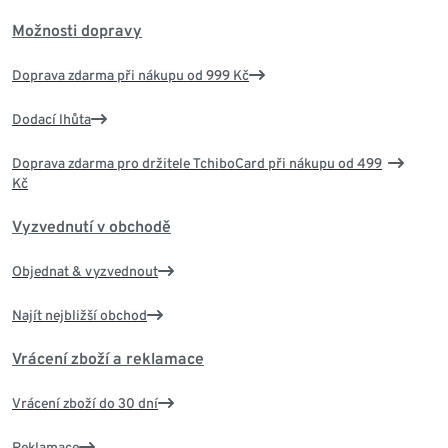
Možnosti dopravy
Doprava zdarma při nákupu od 999 Kč
Dodací lhůta
Doprava zdarma pro držitele TchiboCard při nákupu od 499
Kč
Vyzvednutí v obchodě
Objednat & vyzvednout
Najít nejbližší obchod
Vrácení zboží a reklamace
Vrácení zboží do 30 dní
Reklamace