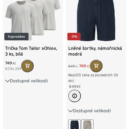
Vyprodáno
-11%
Trička Tom Tailor »Ohio«,
Lněné šortky, námořnická
3 ks, bílá
modrá
749
Kč
749
849
Kč
Kč
Kč/ks
249
Nejnižší cena za posledních 30
Dostupné velikosti
S/4
M/5
L/6
dní:
849
Kč
XL/7
XXL/8
Dostupné velikosti
M 48/50
L 52/54
XL 56/58
XXL 60/62