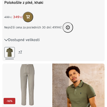
Polokošile z piké, khaki
349
499
Kč
Kč
Nejnižší cena za posledních 30 dní:
499
Kč
Dostupné velikosti
S 44/46
M 48/50
L 52/54
XL 56/58
XXL 60/62
3XL 64/66
4XL 68/70
+7
-16%