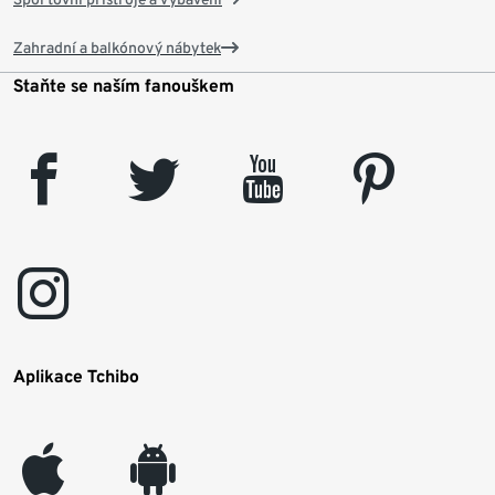
Zahradní a balkónový nábytek
Staňte se naším fanouškem
facebook
twitter
youtube
pinterest
instagram
Aplikace Tchibo
appleinc
android