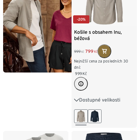
-20%
Košile s obsahem lnu,
béžová
799
999
Kč
Kč
Nejnižší cena za posledních 30
dní:
999
Kč
Dostupné velikosti
M 48/50
L 52/54
XL 56/58
XXL 60/62