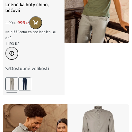
Lněné kalhoty chino,
béžová
999
1 190
Kč
Kč
Nejnižší cena za posledních 30
dní:
1 190
Kč
Dostupné velikosti
M 48/50
L 52/54
XL 56/58
XXL 60/62