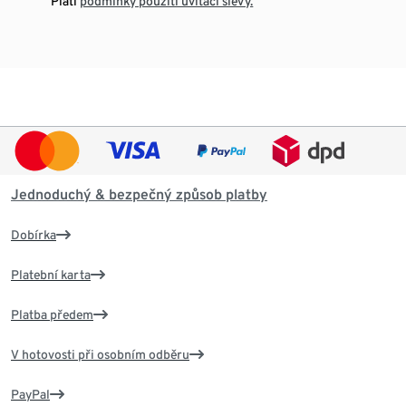
¹ Platí
podmínky použití uvítací slevy.
Jednoduchý & bezpečný způsob platby
Dobírka
Platební karta
Platba předem
V hotovosti při osobním odběru
PayPal