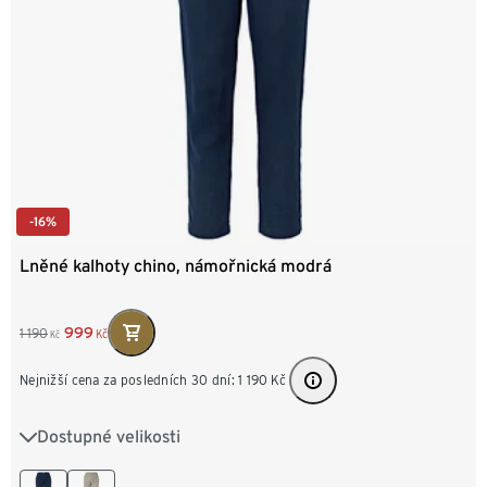
-16%
Lněné kalhoty chino, námořnická modrá
999
1 190
Kč
Kč
Nejnižší cena za posledních 30 dní:
1 190
Kč
Dostupné velikosti
M 48/50
L 52/54
XL 56/58
XXL 60/62