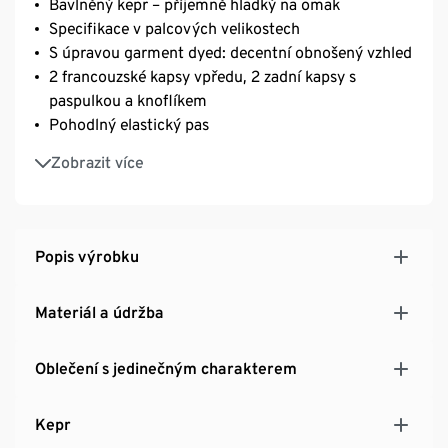
Bavlněný kepr – příjemně hladký na omak
Specifikace v palcových velikostech
S úpravou garment dyed: decentní obnošený vzhled
2 francouzské kapsy vpředu, 2 zadní kapsy s
paspulkou a knoflíkem
Pohodlný elastický pas
Lze prát v pračce
Zobrazit více
Se značkovým elastanem: dobře drží tvar, perfektně
sedí a výborně se nosí
Popis výrobku
Materiál a údržba
Oblečení s jedinečným charakterem
Kepr