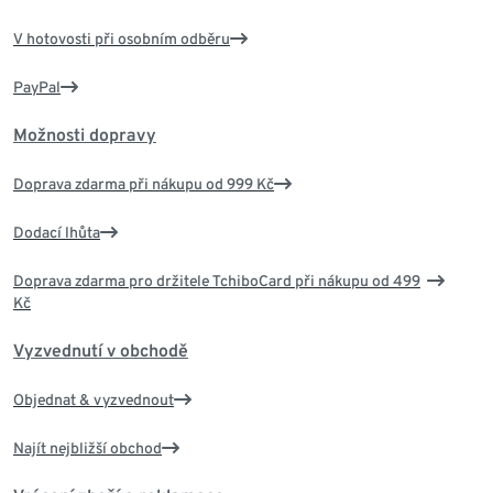
V hotovosti při osobním odběru
PayPal
Možnosti dopravy
Doprava zdarma při nákupu od 999 Kč
Dodací lhůta
Doprava zdarma pro držitele TchiboCard při nákupu od 499
Kč
Vyzvednutí v obchodě
Objednat & vyzvednout
Najít nejbližší obchod