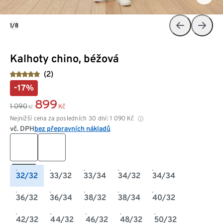
1/8
Kalhoty chino, béžová
(2)
-17%
899
1 090
Kč
Kč
Nejnižší cena za posledních 30 dní:
1 090
Kč
vč. DPH
bez přepravních nákladů
32/32
33/32
33/34
34/32
34/34
36/32
36/34
38/32
38/34
40/32
42/32
44/32
46/32
48/32
50/32