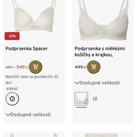
-21%
Podprsenka Spacer
Podprsenka s měkkými
košíčky a krajkou,
krémová
449
549
699
Kč
Kč
Kč
Nejnižší cena za posledních 30
Dostupné velikosti
dní:
75A
75B
75C
699
Kč
80A
80B
80C
+2
85A
85B
Dostupné velikosti
75A
75B
75C
80A
80B
80C