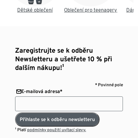
Dětské oblečení
Oblečení pro teenagery
Dáms
Zaregistrujte se k odběru
Newsletteru a ušetřete 10 % při
dalším nákupu!¹
* Povinné pole
E-mailová adresa*
Přihlaste se k odběru newsletteru
¹ Platí
podmínky použití uvítací slevy.