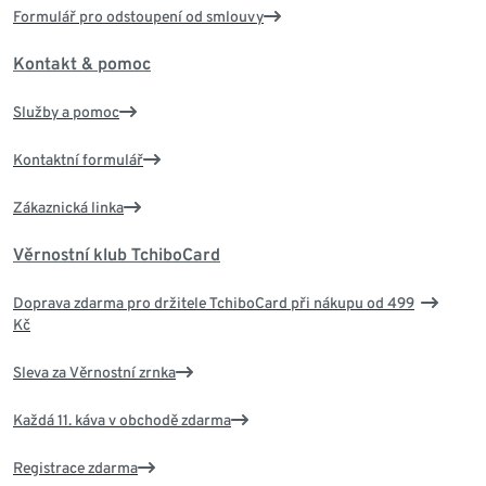
Formulář pro odstoupení od smlouvy
Kontakt & pomoc
Služby a pomoc
Kontaktní formulář
Zákaznická linka
Věrnostní klub TchiboCard
Doprava zdarma pro držitele TchiboCard při nákupu od 499
Kč
Sleva za Věrnostní zrnka
Každá 11. káva v obchodě zdarma
Registrace zdarma