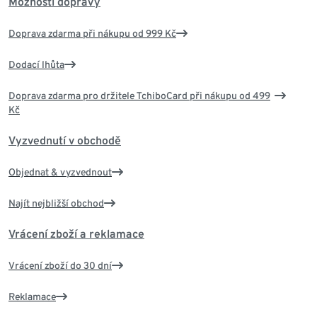
Možnosti dopravy
Doprava zdarma při nákupu od 999 Kč
Dodací lhůta
Doprava zdarma pro držitele TchiboCard při nákupu od 499
Kč
Vyzvednutí v obchodě
Objednat & vyzvednout
Najít nejbližší obchod
Vrácení zboží a reklamace
Vrácení zboží do 30 dní
Reklamace