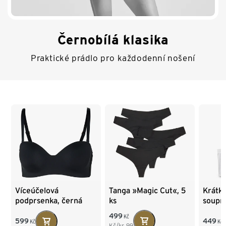
Černobílá klasika
Praktické prádlo pro každodenní nošení
Konec seznamu
Tanga »Magic Cut«, 5
Krátk
Víceúčelová
ks
soupr
podprsenka, černá
499
Kč
449
599
Kč
Kč
Kč/ks
99