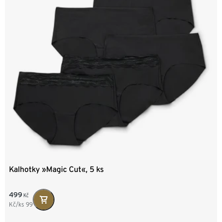
Kalhotky »Magic Cut«, 5 ks
499
Kč
Kč/ks
99