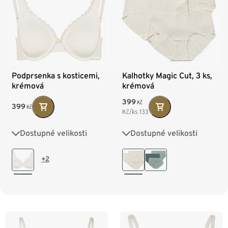
Podprsenka s kosticemi,
Kalhotky Magic Cut, 3 ks,
krémová
krémová
399
Kč
399
Kč
Kč/ks
133
Dostupné velikosti
Dostupné velikosti
75B
80B
80C
XS 32/34
S 36/38
M 40/42
L 44/46
80D
85B
85C
+2
85D
90B
90C