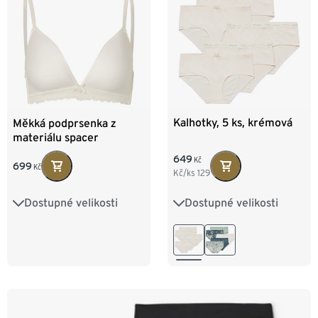
85B
85C
Kalhotky, 5 ks, krémová
Měkká podprsenka z
materiálu spacer
649
Kč
699
Kč
Kč/ks
129
Dostupné velikosti
Dostupné velikosti
S 36/38
M 40/42
75A
75B
75C
L 44/46
XL 48/50
80A
80B
80C
XXL 52/54
85B
85C