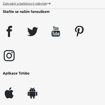
Zahradní a balkónový nábytek
Staňte se naším fanouškem
facebook
twitter
youtube
pinterest
instagram
Aplikace Tchibo
appleinc
android