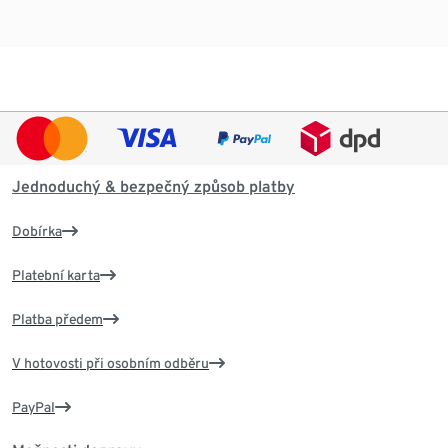
Jednoduchý & bezpečný způsob platby
Dobírka
Platební karta
Platba předem
V hotovosti při osobním odběru
PayPal