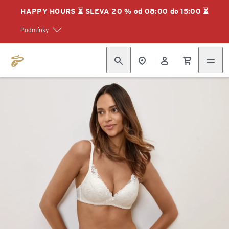
HAPPY HOURS ⏳ SLEVA 20 % od 08:00 do 15:00 ⏳
Podmínky