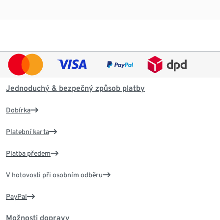
Jednoduchý & bezpečný způsob platby
Dobírka
Platební karta
Platba předem
V hotovosti při osobním odběru
PayPal
Možnosti dopravy