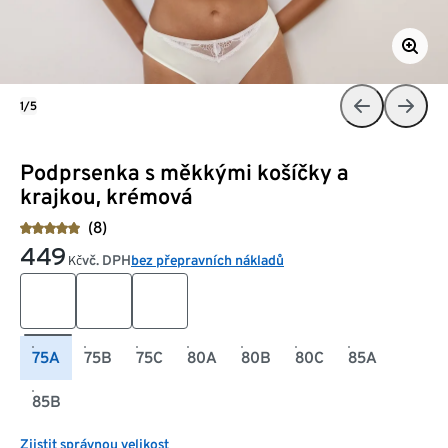
1/5
Podprsenka s měkkými košíčky a
krajkou, krémová
(8)
449
vč. DPH
bez přepravních nákladů
Kč
75A
75B
75C
80A
80B
80C
85A
85B
Zjistit správnou velikost