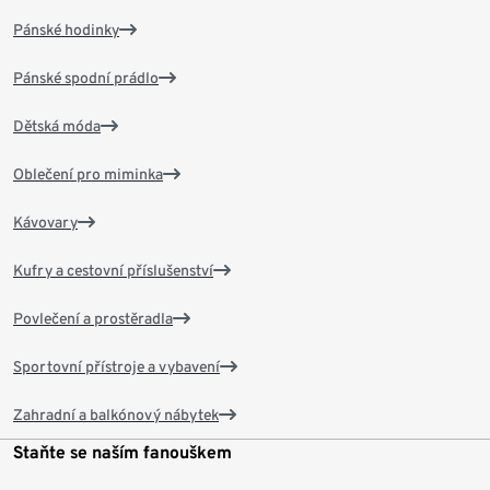
Pánské hodinky
Pánské spodní prádlo
Dětská móda
Oblečení pro miminka
Kávovary
Kufry a cestovní příslušenství
Povlečení a prostěradla
Sportovní přístroje a vybavení
Zahradní a balkónový nábytek
Staňte se naším fanouškem