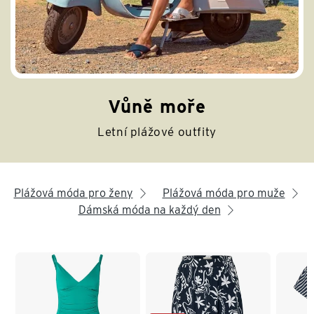
Vůně moře
Letní plážové outfity
Plážová móda pro ženy
Plážová móda pro muže
arrow_right
arrow_right
Dámská móda na každý den
arrow_right
Konec seznamu