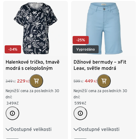
-25%
-34%
Vyprodáno
Halenkové tričko, tmavě
Džínové bermudy – »Fit
modrá s celoplošným
Lea«, světle modrá
potiskem
229
449
349
599
Kč
Kč
Kč
Kč
Nejnižší cena za posledních 30
Nejnižší cena za posledních 30
dní:
dní:
349
Kč
599
Kč
Dostupné velikosti
Dostupné velikosti
S 36/38
M 40/42
36
38
40
42