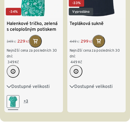
-33%
-34%
Vyprodáno
Halenkové tričko, zelená
Tepláková sukně
s celoplošným potiskem
229
299
349
449
Kč
Kč
Kč
Kč
Nejnižší cena za posledních 30
Nejnižší cena za posledních 30
dní:
dní:
349
Kč
449
Kč
Dostupné velikosti
Dostupné velikosti
S 36/38
M 40/42
S 36/38
M 40/42
L 44/46
XL 48/50
L 44/46
XL 48/50
+3
XXL 52/54