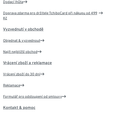
Dodací lhůta
Doprava zdarma pro držitele TchiboCard při nákupu od 499
Kč
Vyzvednutí v obchodě
Objednat & vyzvednout
Najít nejbližší obchod
Vrácení zboží a reklamace
Vrácení zboží do 30 dní
Reklamace
Formulář pro odstoupení od smlouvy
Kontakt & pomoc