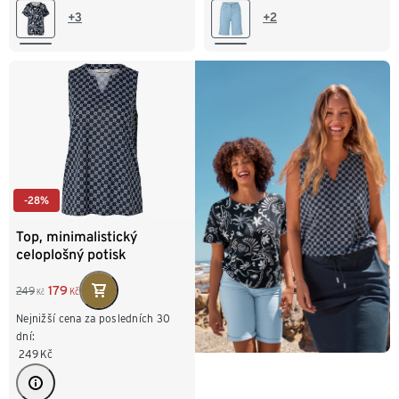
L 44/46
XL 48/50
44
46
48
+3
+2
XXL 52/54
-28%
Top, minimalistický
celoplošný potisk
179
249
Kč
Kč
Nejnižší cena za posledních 30
dní:
249
Kč