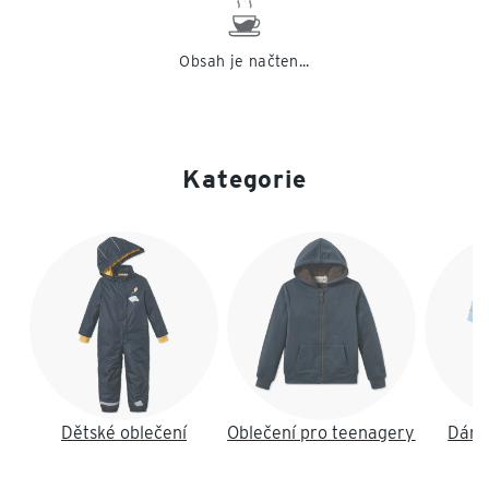
Obsah je načten...
Kategorie
Konec seznamu
Dětské oblečení
Oblečení pro teenagery
Dáms