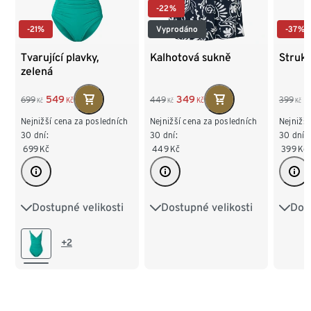
-22%
-21%
Vyprodáno
-37%
Tvarující plavky,
Kalhotová sukně
Strukt
zelená
549
349
2
699
449
399
Kč
Kč
Kč
Kč
Kč
Nejnižší cena za posledních
Nejnižší cena za posledních
Nejnižší
30 dní:
30 dní:
30 dní:
699
Kč
449
Kč
399
Kč
Dostupné velikosti
Dostupné velikosti
Dost
38
40
42
S 36/38
M 40/42
S 36
44
46
48
L 44/46
L 44
+2
XL 48/50
XL 4
XXL 52/54
XXL 