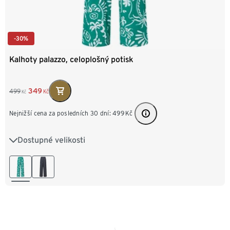
-30%
Kalhoty palazzo, celoplošný potisk
349
499
Kč
Kč
Nejnižší cena za posledních 30 dní:
499
Kč
Dostupné velikosti
S 36/38
M 40/42
L 44/46
XL 48/50
XXL 52/54