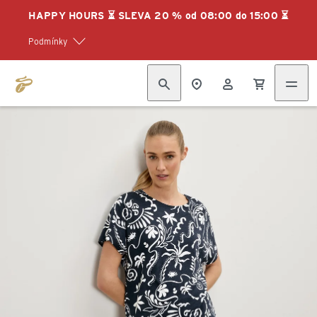
HAPPY HOURS ⏳ SLEVA 20 % od 08:00 do 15:00 ⏳
Podmínky