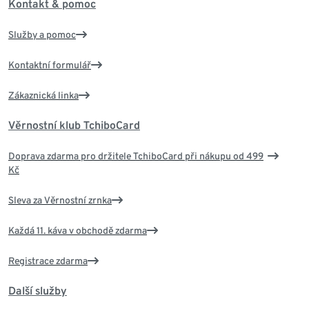
Kontakt & pomoc
Služby a pomoc
Kontaktní formulář
Zákaznická linka
Věrnostní klub TchiboCard
Doprava zdarma pro držitele TchiboCard při nákupu od 499
Kč
Sleva za Věrnostní zrnka
Každá 11. káva v obchodě zdarma
Registrace zdarma
Další služby