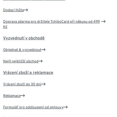
Dodací lhůta
Doprava zdarma pro držitele TchiboCard při nákupu od 499
Kč
Vyzvednutí v obchodě
Objednat & vyzvednout
Najít nejbližší obchod
Vrácení zboží a reklamace
Vrácení zboží do 30 dní
Reklamace
Formulář pro odstoupení od smlouvy