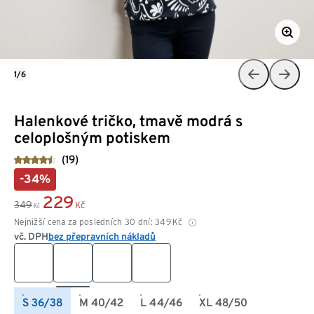
1/6
Halenkové tričko, tmavě modrá s
celoplošným potiskem
(19)
-34%
229
349
Kč
Kč
Nejnižší cena za posledních 30 dní:
349
Kč
vč. DPH
bez přepravních nákladů
S 36/38
M 40/42
L 44/46
XL 48/50