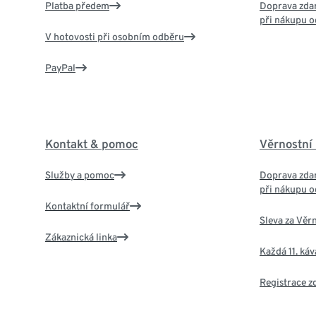
Platba předem
Doprava zdar
při nákupu o
V hotovosti při osobním odběru
PayPal
Kontakt & pomoc
Věrnostní
Služby a pomoc
Doprava zdar
při nákupu o
Kontaktní formulář
Sleva za Věr
Zákaznická linka
Každá 11. ká
Registrace 