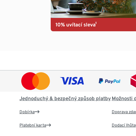
10% uvítací sleva¹
Jednoduchý & bezpečný způsob platby
Možnosti 
Dobírka
Doprava zda
Platební karta
Dodací lhůta