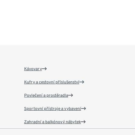
Kávovary
Kufry a cestovní příslušenství
Povlečení a prostěradla
Sportovní přístroje a vybavení
Zahradní a balkónový nábytek