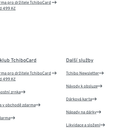
ma pro držitele TchiboCard
d 499 Kč
 klub TchiboCard
Další služby
ma pro držitele TchiboCard
Tchibo Newsletter
d 499 Kč
Návody k obsluze
nostní zrnka
Dárková karta
va v obchodě zdarma
Nápady na dárky
zdarma
Likvidace a složení