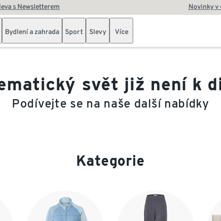
leva s Newsletterem
Novinky v
Bydlení a zahrada
Sport
Slevy
Více
ematický svět již není k d
Podívejte se na naše další nabídky
Kategorie