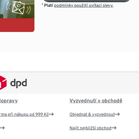
¹ Platí
podmínky použití uvítací slevy.
dopravy
Vyzvednutí v obchodě
rma při nákupu od 999 Kč
Objednat & vyzvednout
Najít nejbližší obchod