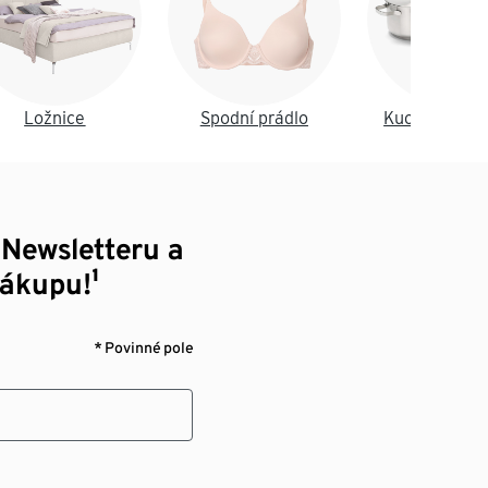
Ložnice
Spodní prádlo
Kuchyně a jí
 Newsletteru a
nákupu!¹
* Povinné pole