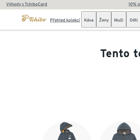
Výhody s TchiboCard
10% s
Přehled kolekcí
Káva
Ženy
Muži
Děti
Tento t
Konec seznamu