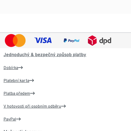
Jednoduchý & bezpečný způsob platby
Dobírka
Platební karta
Platba předem
V hotovosti při osobním odběru
PayPal