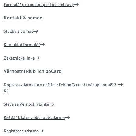
Formulář pro odstoupení od smlouvy
Kontakt & pomoc
Služby a pomoc
Kontaktní formulář
Zákaznická linka
Věrnostní klub TchiboCard
Doprava zdarma pro držitele TchiboCard při nákupu od 499
Kč
Sleva za Věrnostní zrnka
Každá 11. káva v obchodě zdarma
Registrace zdarma