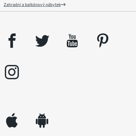
Zahradní a balkónový nábytek
facebook
twitter
youtube
pinterest
instagram
appleinc
android