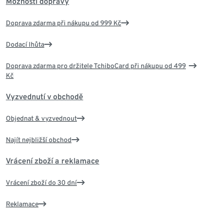
Možnosti dopravy
Doprava zdarma při nákupu od 999 Kč
Dodací lhůta
Doprava zdarma pro držitele TchiboCard při nákupu od 499
Kč
Vyzvednutí v obchodě
Objednat & vyzvednout
Najít nejbližší obchod
Vrácení zboží a reklamace
Vrácení zboží do 30 dní
Reklamace