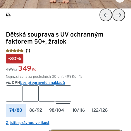
1/4
Dětská souprava s UV ochranným
faktorem 50+, žralok
(1)
-30%
349
499
Kč
Kč
Nejnižší cena za posledních 30 dní:
499
Kč
vč. DPH
bez přepravních nákladů
74/80
86/92
98/104
110/116
122/128
Zjistit správnou velikost