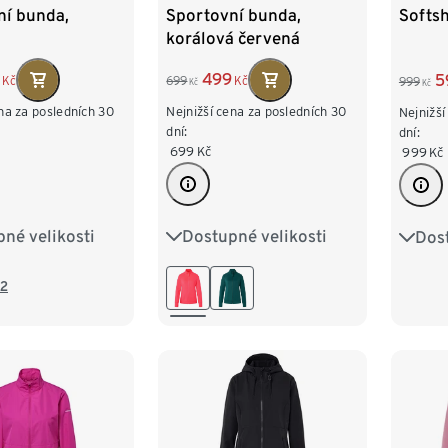
ní bunda,
Sportovní bunda,
Softsh
korálová červená
499
5
Kč
699
Kč
999
Kč
Kč
na za posledních 30
Nejnižší cena za posledních 30
Nejnižší
dní:
dní:
699
Kč
999
Kč
né velikosti
Dostupné velikosti
Dost
4
S 36/38
XS 32/34
S 36/38
XS 3
2
L 44/46
M 40/42
L 44/46
M 40
2
50
XXL 52/54
XL 48/50
XXL 52/54
XL 4