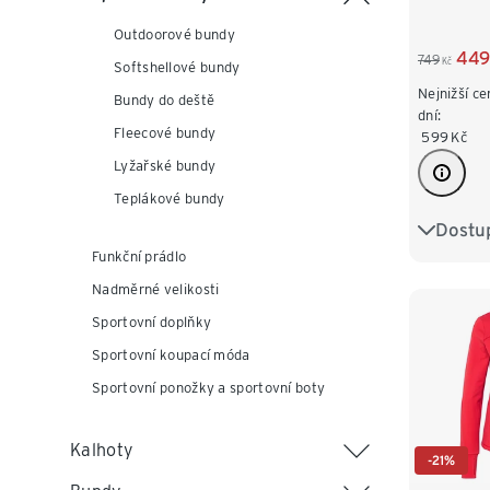
Outdoorové bundy
449
749
Kč
Softshellové bundy
Nejnižší ce
Bundy do deště
dní:
Fleecové bundy
599
Kč
Lyžařské bundy
Teplákové bundy
Dostup
XS 32/3
Funkční prádlo
M 40/4
Nadměrné velikosti
Sportovní doplňky
XL 48/
Sportovní koupací móda
Sportovní ponožky a sportovní boty
Kalhoty
-21%