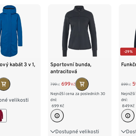
-29%
vý kabát 3 v 1,
Sportovní bunda,
Funkč
antracitová
699
5
799
Kč
899
Kč
Kč
Nejnižší cena za posledních 30
Nejnižší
né velikosti
8
40
42
dní:
dní:
699
Kč
849
Kč
6
48
50
Dostupné velikosti
Dost
XS 32/34
S 36/38
XS 3