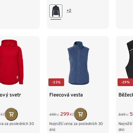
M 40/42
L 44/46
M 40
+2
XL 48/50
XXL 52/54
XL 4
-33%
-29%
ový svetr
Fleecová vesta
Běžec
299
5
Kč
499
Kč
849
Kč
Kč
na za posledních 30
Nejnižší cena za posledních 30
Nejnižší
dní:
dní: