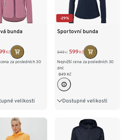
-29%
ová bunda
Sportovní bunda
99
599
Kč
849
Kč
Kč
 cena za posledních 30
Nejnižší cena za posledních 30
dní:
849
Kč
upné velikosti
Dostupné velikosti
2/34
S 36/38
XS 32/34
S 36/38
/42
L 44/46
M 40/42
L 44/46
8/50
XL 48/50