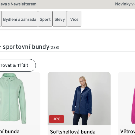
leva s Newsletterem
Novinky v
Bydlení a zahrada
Sport
Slevy
Více
 sportovní bundy
(238)
trovat & Třídit
-10%
ní bunda
Větro
Softshellová bunda