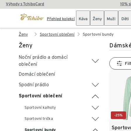
Výhody s TchiboCard
10% s
Přehled kolekcí
Káva
Ženy
Muži
Děti
Ženy
Sportovní oblečení
Sportovní bundy
Ženy
Dámské
Noční prádlo a domácí
Fil
oblečení
Domácí oblečení
Spodní prádlo
Sportovní oblečení
Sportovní kalhoty
-25%
Sportovní trička
Sportov
Sportovní bundy