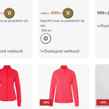
999
899
Kč
Kč
1 290
Kč
Kč
na za posledních 30
Nejnižší cena za posledních 30
Dost
34
dní:
999
Kč
42
né velikosti
Dostupné velikosti
4
S 36/38
36
38
40
42
2
L 44/46
44
46
48
50
50
-28%
-40%