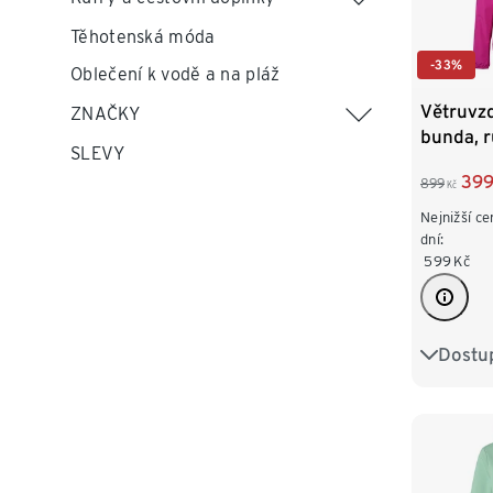
Těhotenská móda
-33%
Oblečení k vodě a na pláž
Větruvz
ZNAČKY
bunda, 
SLEVY
39
899
Kč
Nejnižší ce
dní:
599
Kč
Dostup
34
3
42
4