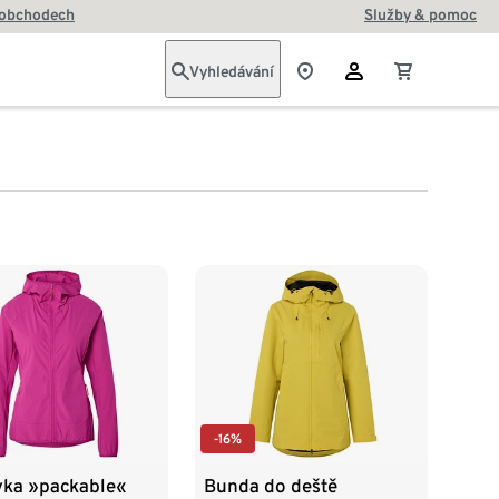
 obchodech
Služby & pomoc
Vyhledávání
-16%
vka »packable«
Bunda do deště