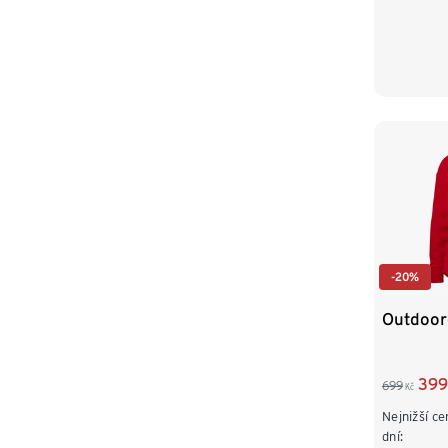
-20%
Outdoor
399
699
Kč
Nejnižší ce
dní: