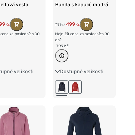
ellová vesta
Bunda s kapucí, modrá
99
499
Kč
799
Kč
Kč
 cena za posledních 30
Nejnižší cena za posledních 30
dní:
799
Kč
upné velikosti
Dostupné velikosti
2/34
S 36/38
XS 32/34
S 36/38
/42
L 44/46
M 40/42
L 44/46
8/50
XXL 52/54
XL 48/50
XXL 52/54