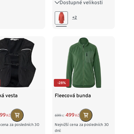
Dostupné velikosti
XS 32/34
S 36/38
/42
L 44/46
M 40/42
L 44/46
+2
8/50
XXL 52/54
XL 48/50
XXL 52/54
-28%
ká vesta
Fleecová bunda
99
499
Kč
699
Kč
Kč
 cena za posledních 30
Nejnižší cena za posledních 30
dní: