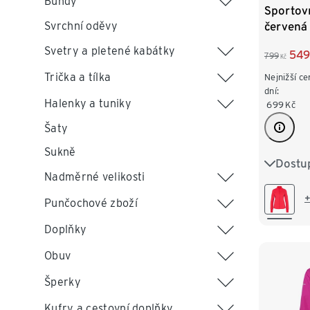
Bundy
Sportov
červená
Svrchní oděvy
Svetry a pletené kabátky
549
799
Kč
Trička a tílka
Nejnižší ce
dní:
Halenky a tuniky
699
Kč
Šaty
Sukně
Dostup
XS 32/3
Nadměrné velikosti
M 40/4
+
Punčochové zboží
XL 48/
Doplňky
Obuv
Šperky
Kufry a cestovní doplňky