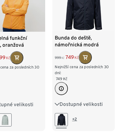
Bunda do deště,
elná funkční
námořnická modrá
, oranžová
749
99
999
Kč
Kč
Kč
Nejnižší cena za posledních 30
 cena za posledních 30
dní:
749
Kč
Dostupné velikosti
upné velikosti
XS
S
M
L
XL
2/34
S 36/38
XXL
/42
L 44/46
+2
8/50
XXL 52/54