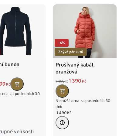
-6%
Zbývá pár kusů
ní bunda
Prošívaný kabát,
oranžová
1 390
1 490
Kč
Kč
99
Kč
 cena za posledních 30
Nejnižší cena za posledních 30
dní:
1 490
Kč
upné velikosti
2/34
S 36/38