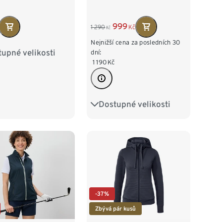
999
1 290
Kč
Kč
Nejnižší cena za posledních 30
upné velikosti
36
38
40
dní:
1 190
Kč
44
46
48
Dostupné velikosti
34
36
38
40
42
44
46
48
-37%
Zbývá pár kusů