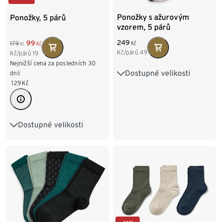
Ponožky s ažurovým
Ponožky, 5 párů
vzorem, 5 párů
249
99
179
Kč
Kč
Kč
Kč/párů
49
Kč/párů
19
Nejnižší cena za posledních 30
Dostupné velikosti
35-38
39-42
dní:
129
Kč
Dostupné velikosti
35-38
39-42