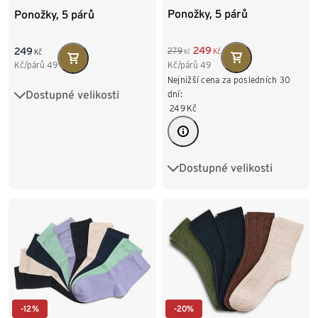
Ponožky, 5 párů
Ponožky, 5 párů
249
249
279
Kč
Kč
Kč
Kč/párů
49
Kč/párů
49
Nejnižší cena za posledních 30
Dostupné velikosti
dní:
35-38
39-42
249
Kč
Dostupné velikosti
35-38
39-42
-12%
-20%