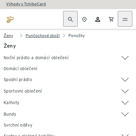
Výhody s TchiboCard
Ženy
Punčochové zboží
Ponožky
Ženy
Noční prádlo a domácí oblečení
Domácí oblečení
Spodní prádlo
Sportovní oblečení
Kalhoty
Bundy
Svrchní oděvy