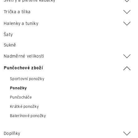
Svetry a pletené kabátky
Trička a tílka
Halenky a tuniky
Šaty
Sukně
Nadměrné velikosti
Punčochové zboží
Sportovní ponožky
Ponožky
Punčocháče
Krátké ponožky
Balerínové ponožky
Doplňky