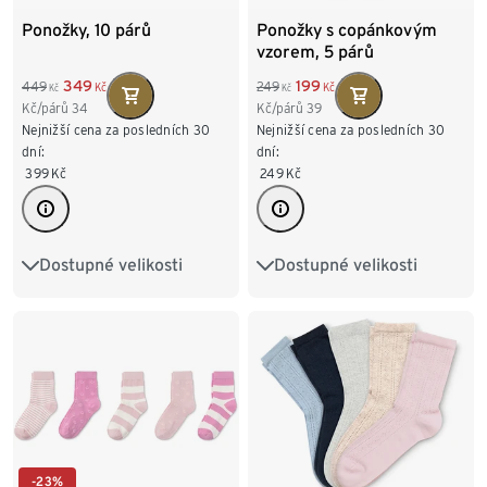
Ponožky, 10 párů
Ponožky s copánkovým
vzorem, 5 párů
349
199
449
249
Kč
Kč
Kč
Kč
Kč/párů
34
Kč/párů
39
Nejnižší cena za posledních 30
Nejnižší cena za posledních 30
dní:
dní:
399
Kč
249
Kč
Dostupné velikosti
Dostupné velikosti
35-38
39-42
35-38
39-42
-23%