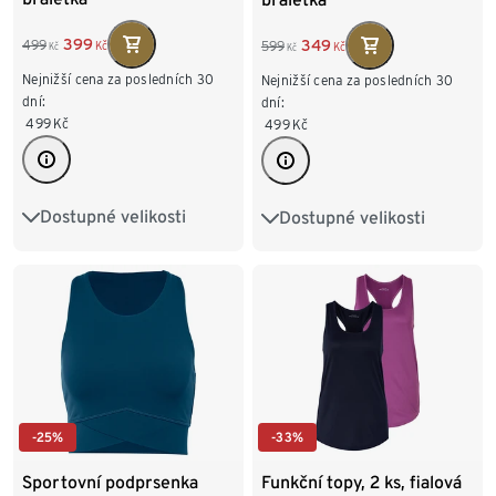
399
349
499
599
Kč
Kč
Kč
Kč
Nejnižší cena za posledních 30
Nejnižší cena za posledních 30
dní:
dní:
499
Kč
499
Kč
Dostupné velikosti
Dostupné velikosti
XS 32/34
S 36/38
XS 32/34
S 36/38
M 40/42
L 44/46
M 40/42
L 44/46
-25%
-33%
Sportovní podprsenka
Funkční topy, 2 ks, fialová