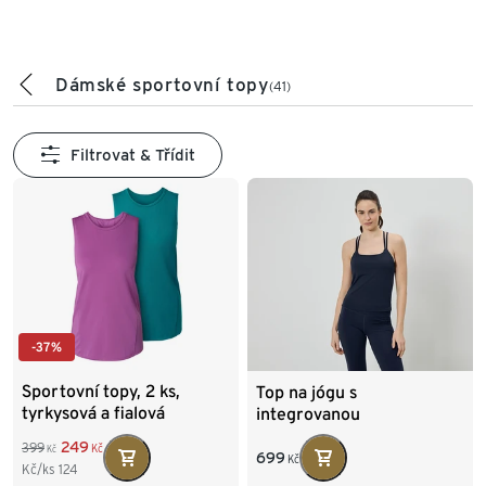
Dámské sportovní topy
(41)
Filtrovat & Třídit
-37%
Sportovní topy, 2 ks,
Top na jógu s
tyrkysová a fialová
integrovanou
podprsenkou
249
399
Kč
Kč
699
Kč
Kč/ks
124