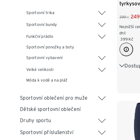
tyrkyso
Sportovní trika
249
399
Kč
Sportovní bundy
Nejnižší ce
dní:
Funkční prádlo
399
Kč
Sportovní ponožky a boty
Sportovní vybavení
Dostup
XS 32/3
Velké velikosti
M 40/4
Móda k vodě a na pláž
XL 48/
Sportovní oblečení pro muže
Dětské sportovní oblečení
Druhy sportu
Sportovní příslušenství