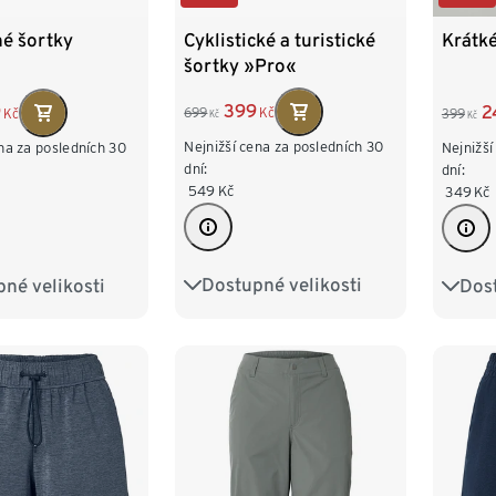
Cyklistické a turistické
né šortky
Krátké
šortky »Pro«
399
9
2
699
Kč
Kč
399
Kč
Kč
Nejnižší cena za posledních 30
na za posledních 30
Nejnižší
dní:
dní:
549
Kč
349
Kč
Dostupné velikosti
né velikosti
Dost
36
38
40
42
8
40
42
XS 3
44
46
48
6
48
M 40
XL 4