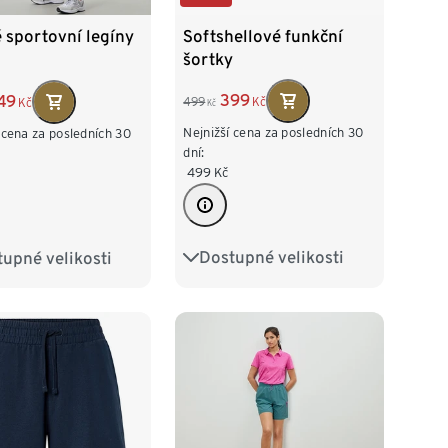
Softshellové funkční
 sportovní legíny
šortky
399
49
499
Kč
Kč
Kč
Nejnižší cena za posledních 30
 cena za posledních 30
dní:
499
Kč
Dostupné velikosti
upné velikosti
36
38
40
42
2/34
S 36/38
44
46
48
/42
L 44/46
8/50