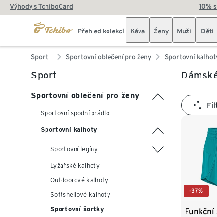
Výhody s TchiboCard
10% s
Přehled kolekcí
Káva
Ženy
Muži
Děti
Sport
Sportovní oblečení pro ženy
Sportovní kalhot
Sport
Dámské 
Sportovní oblečení pro ženy
Fil
Sportovní spodní prádlo
Sportovní kalhoty
Sportovní legíny
Lyžařské kalhoty
Outdoorové kalhoty
-37%
Softshellové kalhoty
Sportovní šortky
Funkční 