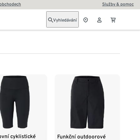
 obchodech
Služby & pomoc
Vyhledávání
vní cyklistické
Funkční outdoorové