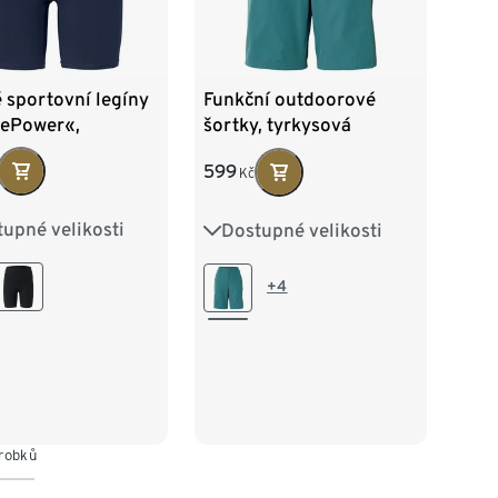
 sportovní legíny
Funkční outdoorové
vePower«,
šortky, tyrkysová
nická modrá
599
Kč
upné velikosti
Dostupné velikosti
2/34
S 36/38
36
38
40
42
/42
L 44/46
44
46
48
+4
8/50
ýrobků