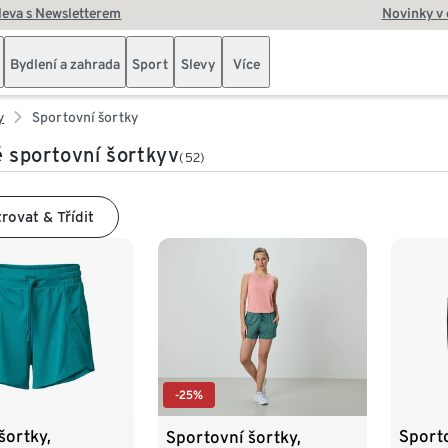
leva s Newsletterem
Novinky v
Bydlení a zahrada
Sport
Slevy
Více
y
Sportovní šortky
sportovní šortkyv
(52)
trovat & Třídit
-25%
šortky,
Sporto
Sportovní šortky,