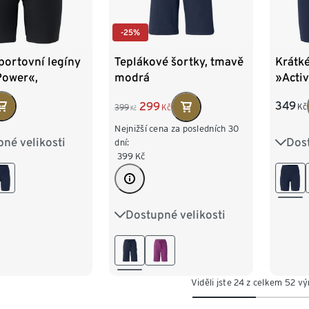
-25%
portovní legíny
Krátké
Teplákové šortky, tmavě
Power«,
»Acti
modrá
ová
námoř
349
299
Kč
399
Kč
Kč
Nejnižší cena za posledních 30
né velikosti
Dost
4
S 36/38
XS 3
dní:
399
Kč
2
L 44/46
M 40
XL 4
50
Dostupné velikosti
XS 32/34
S 36/38
M 40/42
L 44/46
XL 48/50
XXL 52/54
Viděli jste 24 z celkem 52 v