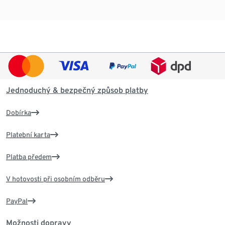
Jednoduchý & bezpečný způsob platby
Dobírka
Platební karta
Platba předem
V hotovosti při osobním odběru
PayPal
Možnosti dopravy