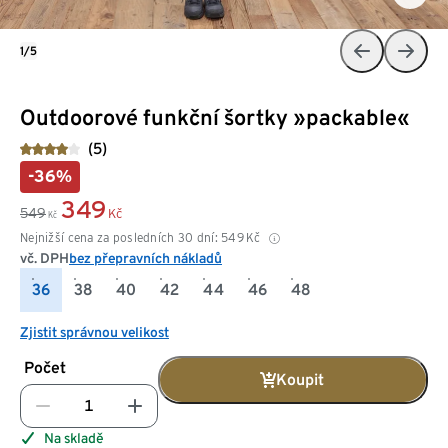
1/5
Outdoorové funkční šortky »packable«
(5)
-36%
349
549
Kč
Kč
Nejnižší cena za posledních 30 dní:
549
Kč
vč. DPH
bez přepravních nákladů
36
38
40
42
44
46
48
Zjistit správnou velikost
Počet
Koupit
Na skladě