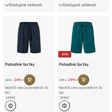
Dostupné velikosti
Dostupné velikosti
S 44/46
M 48/50
S 44/46
M 48/50
L 52/54
XL 56/58
L 52/54
XL 56/58
XXL 60/62
XXL 60/62
-25%
Pohodlné šortky
Pohodlné šortky
249
299
349
399
Kč
Kč
Kč
Kč
Nejnižší cena za posledních 30
Nejnižší cena za posledních 30
dní:
dní:
249
Kč
399
Kč