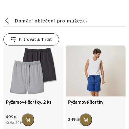
Domácí oblečení pro muže
(50)
Filtrovat & Třídit
Pyžamové šortky, 2 ks
Pyžamové šortky
499
Kč
349
Kč
Kč/ks
249