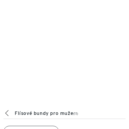
Flísové bundy pro muže
(11)