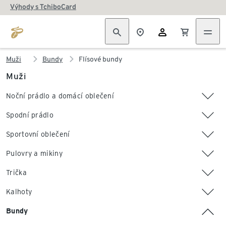
Výhody s TchiboCard
Muži
Bundy
Flísové bundy
Muži
Noční prádlo a domácí oblečení
Spodní prádlo
Sportovní oblečení
Pulovry a mikiny
Trička
Kalhoty
Bundy