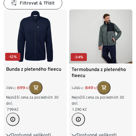
Filtrovat & Třídit
-12%
-34%
Bunda z pleteného fleecu
Termobunda z pleteného
fleecu
699
849
799
1 290
Kč
Kč
Kč
Kč
Nejnižší cena za posledních 30
Nejnižší cena za posledních 30
dní:
dní:
799
Kč
1 290
Kč
Dostupné velikosti
Dostupné velikosti
S 44/46
M 48/50
S 44/46
M 48/50