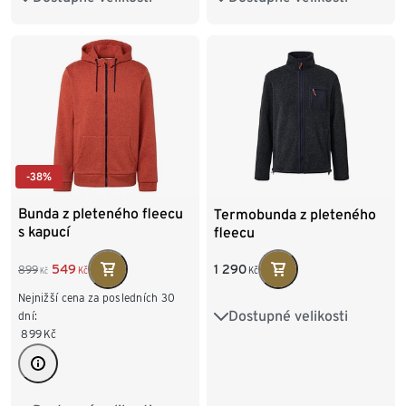
L 52/54
XL 56/58
L 52/54
XL 56/58
XXL 60/62
XXL 60/62
-38%
Bunda z pleteného fleecu
Termobunda z pleteného
s kapucí
fleecu
549
1 290
899
Kč
Kč
Kč
Nejnižší cena za posledních 30
Dostupné velikosti
dní:
S 44/46
M 48/50
899
Kč
L 52/54
XL 56/58
XXL 60/62