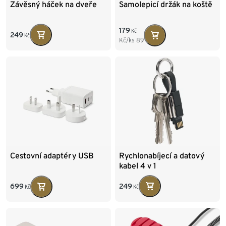
Závěsný háček na dveře
Samolepicí držák na koště
179
Kč
249
Kč
Kč/ks
89
Rychlonabíjecí a datový
Cestovní adaptéry USB
kabel 4 v 1
249
699
Kč
Kč