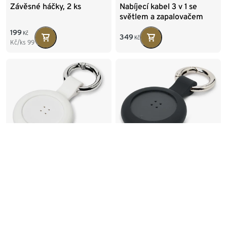
Závěsné háčky, 2 ks
Nabíjecí kabel 3 v 1 se
světlem a zapalovačem
199
Kč
349
Kč
Kč/ks
99
Chytrý lokátor s
Chytrý lokátor s
přívěskem, bílá
přívěskem, černá
299
299
Kč
Kč