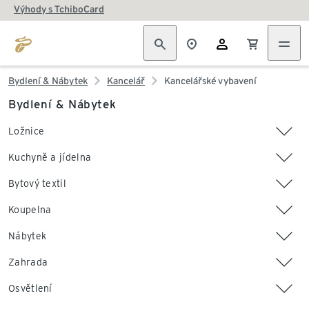
Výhody s TchiboCard
Bydlení & Nábytek
Kancelář
Kancelářské vybavení
Bydlení & Nábytek
Ložnice
Kuchyně a jídelna
Bytový textil
Koupelna
Nábytek
Zahrada
Osvětlení