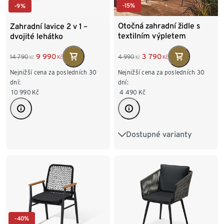
-15%
-9%
Otočná zahradní židle s
Zahradní lavice 2 v 1 –
textilním výpletem
dvojité lehátko
3 790
9 990
4 990
14 790
Kč
Kč
Kč
Kč
Nejnižší cena za posledních 30
Nejnižší cena za posledních 30
dní:
dní:
4 490
Kč
10 990
Kč
Dostupné varianty
Zahradní židle s textilním
výpletem
-40%