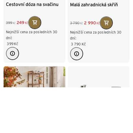
Cestovní dóza na svačinu
Malá zahradnická skříň
249
2 990
399
3 790
Kč
Kč
Kč
Kč
Nejnižší cena za posledních 30
Nejnižší cena za posledních 30
dní:
dní:
399
Kč
3 790
Kč
-36%
-16%
Balkónová jídelní souprava
Nízká kovová skříňka
»Lenja« s regálem
»CN3« se 3 výklopnými