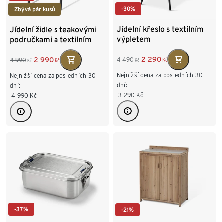
-30%
Zbývá pár kusů
Jídelní křeslo s textilním
Jídelní židle s teakovými
výpletem
područkami a textilním
výpletem
2 290
2 990
4 490
4 990
Kč
Kč
Kč
Kč
Nejnižší cena za posledních 30
Nejnižší cena za posledních 30
dní:
dní:
3 290
Kč
4 990
Kč
-37%
-21%