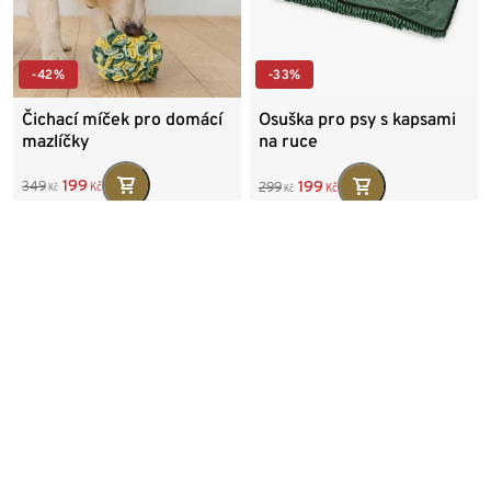
-42%
-33%
Čichací míček pro domácí
Osuška pro psy s kapsami
mazlíčky
na ruce
199
199
349
299
Kč
Kč
Kč
Kč
Nejnižší cena za posledních 30
Nejnižší cena za posledních 30
dní:
dní:
349
Kč
299
Kč