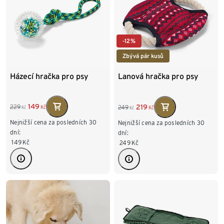
-12%
Zbývá pár kusů
Házecí hračka pro psy
Lanová hračka pro psy
149
219
229
249
Kč
Kč
Kč
Kč
Nejnižší cena za posledních 30
Nejnižší cena za posledních 30
dní:
dní:
149
Kč
249
Kč