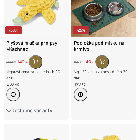
-50%
-25%
Plyšová hračka pro psy
Podložka pod misku na
»Kachna«
krmivo
149
149
299
199
Kč
Kč
Kč
Kč
Nejnižší cena za posledních 30
Nejnižší cena za posledních 30
dní:
dní:
299
Kč
199
Kč
Dostupné varianty
Malá kachna«