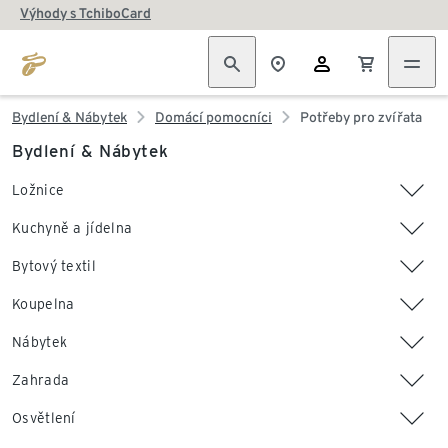
Výhody s TchiboCard
Bydlení & Nábytek
Domácí pomocníci
Potřeby pro zvířata
Bydlení & Nábytek
Ložnice
Kuchyně a jídelna
Bytový textil
Koupelna
Nábytek
Zahrada
Osvětlení