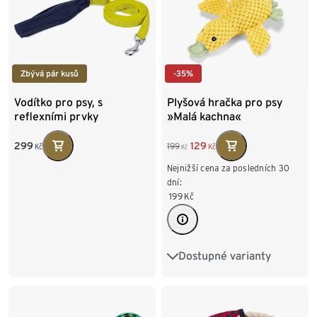
Zbývá pár kusů
-35%
Vodítko pro psy, s
Plyšová hračka pro psy
reflexními prvky
»Malá kachna«
299
129
199
Kč
Kč
Kč
Nejnižší cena za posledních 30
dní:
199
Kč
Dostupné varianty
Kachna«