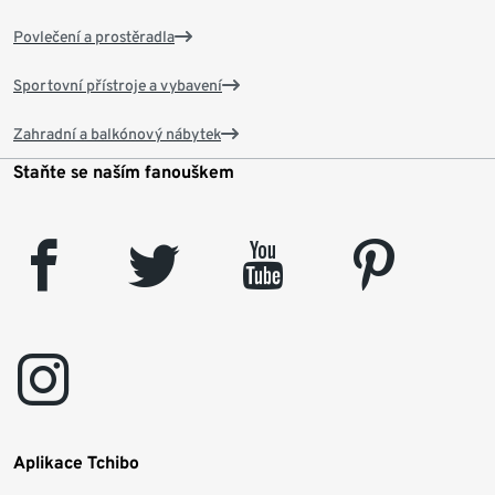
Povlečení a prostěradla
Sportovní přístroje a vybavení
Zahradní a balkónový nábytek
Staňte se naším fanouškem
facebook
twitter
youtube
pinterest
instagram
Aplikace Tchibo