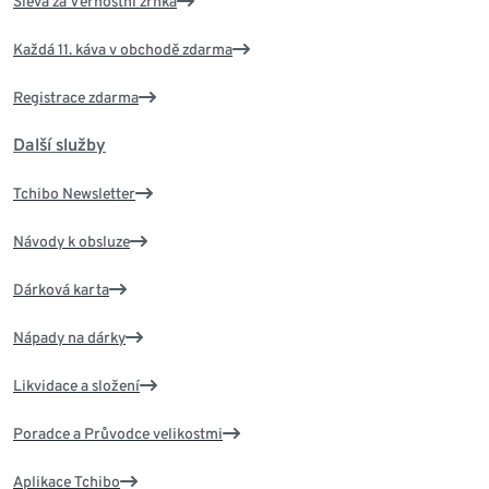
Sleva za Věrnostní zrnka
Každá 11. káva v obchodě zdarma
Registrace zdarma
Další služby
Tchibo Newsletter
Návody k obsluze
Dárková karta
Nápady na dárky
Likvidace a složení
Poradce a Průvodce velikostmi
Aplikace Tchibo