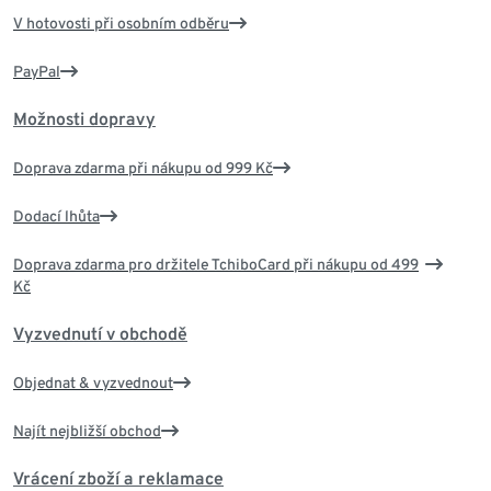
V hotovosti při osobním odběru
PayPal
Možnosti dopravy
Doprava zdarma při nákupu od 999 Kč
Dodací lhůta
Doprava zdarma pro držitele TchiboCard při nákupu od 499
Kč
Vyzvednutí v obchodě
Objednat & vyzvednout
Najít nejbližší obchod
Vrácení zboží a reklamace