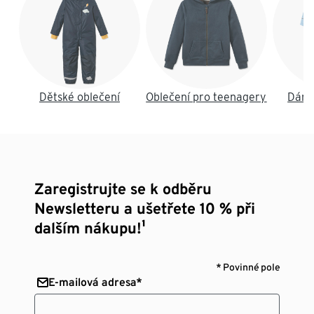
Dětské oblečení
Oblečení pro teenagery
Dáms
Zaregistrujte se k odběru
Newsletteru a ušetřete 10 % při
dalším nákupu!¹
* Povinné pole
E-mailová adresa*