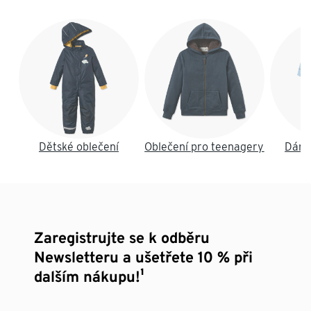
Konec seznamu
Dětské oblečení
Oblečení pro teenagery
Dáms
Zaregistrujte se k odběru
Newsletteru a ušetřete 10 % při
dalším nákupu!¹