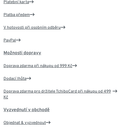
Platební karta
Platba předem
V hotovosti při osobním odběru
PayPal
Možnosti dopravy
Doprava zdarma při nákupu od 999 Kč
Dodací lhůta
Doprava zdarma pro držitele TchiboCard při nákupu od 499
Kč
Vyzvednutí v obchodě
Objednat & vyzvednout