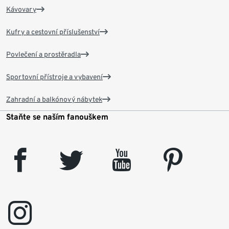
Kávovary
Kufry a cestovní příslušenství
Povlečení a prostěradla
Sportovní přístroje a vybavení
Zahradní a balkónový nábytek
Staňte se naším fanouškem
facebook
twitter
youtube
pinterest
instagram