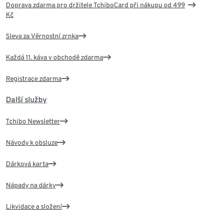
Doprava zdarma pro držitele TchiboCard při nákupu od 499
Kč
Sleva za Věrnostní zrnka
Každá 11. káva v obchodě zdarma
Registrace zdarma
Další služby
Tchibo Newsletter
Návody k obsluze
Dárková karta
Nápady na dárky
Likvidace a složení