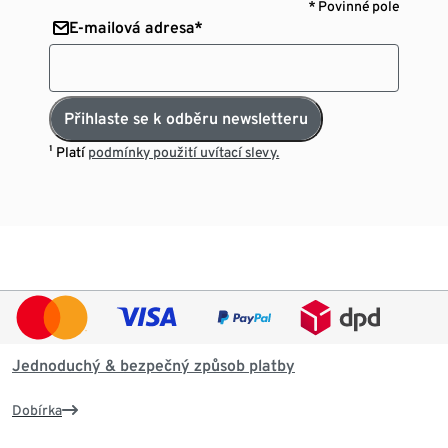
* Povinné pole
E-mailová adresa*
Přihlaste se k odběru newsletteru
¹ Platí
podmínky použití uvítací slevy.
Jednoduchý & bezpečný způsob platby
Dobírka