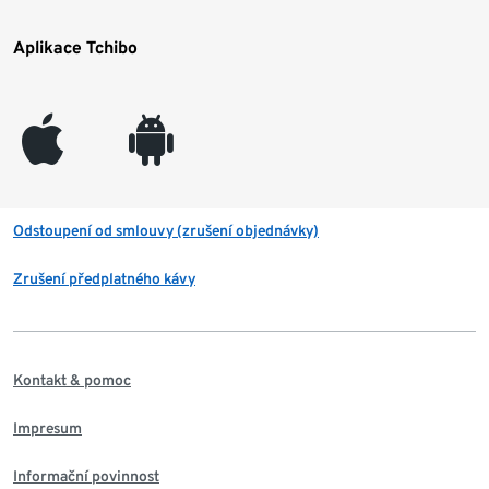
Aplikace Tchibo
appleinc
android
Odstoupení od smlouvy (zrušení objednávky)
Zrušení předplatného kávy
Kontakt & pomoc
Impresum
Informační povinnost