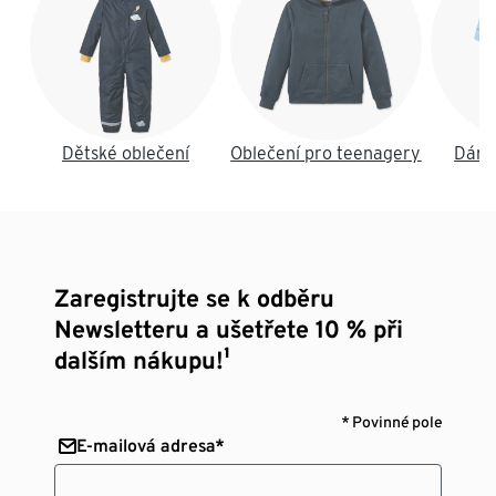
Dětské oblečení
Oblečení pro teenagery
Dáms
Zaregistrujte se k odběru
Newsletteru a ušetřete 10 % při
dalším nákupu!¹
* Povinné pole
E-mailová adresa*