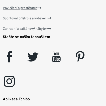
Povlečení a prostěradla
Sportovní přístroje a vybavení
Zahradní a balkónový nábytek
Staňte se naším fanouškem
facebook
twitter
youtube
pinterest
instagram
Aplikace Tchibo