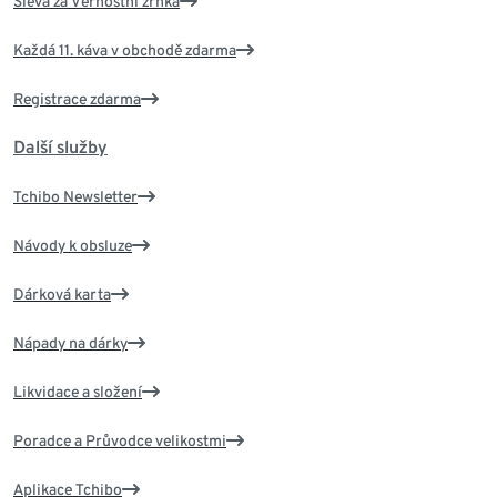
Sleva za Věrnostní zrnka
Každá 11. káva v obchodě zdarma
Registrace zdarma
Další služby
Tchibo Newsletter
Návody k obsluze
Dárková karta
Nápady na dárky
Likvidace a složení
Poradce a Průvodce velikostmi
Aplikace Tchibo