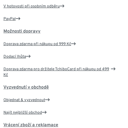
V hotovosti při osobním odběru
PayPal
Možnosti dopravy
Doprava zdarma při nákupu od 999 Kč
Dodací lhůta
Doprava zdarma pro držitele TchiboCard při nákupu od 499
Kč
Vyzvednutí v obchodě
Objednat & vyzvednout
Najít nejbližší obchod
Vrácení zboží a reklamace