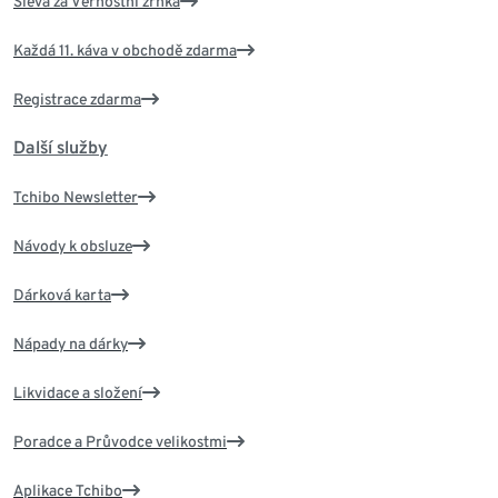
Sleva za Věrnostní zrnka
Každá 11. káva v obchodě zdarma
Registrace zdarma
Další služby
Tchibo Newsletter
Návody k obsluze
Dárková karta
Nápady na dárky
Likvidace a složení
Poradce a Průvodce velikostmi
Aplikace Tchibo