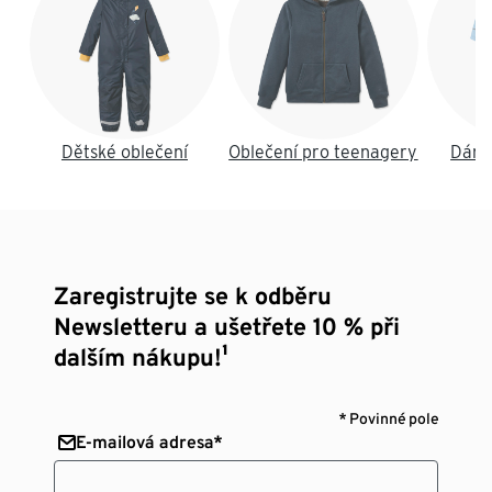
Dětské oblečení
Oblečení pro teenagery
Dáms
Zaregistrujte se k odběru
Newsletteru a ušetřete 10 % při
dalším nákupu!¹
* Povinné pole
E-mailová adresa*