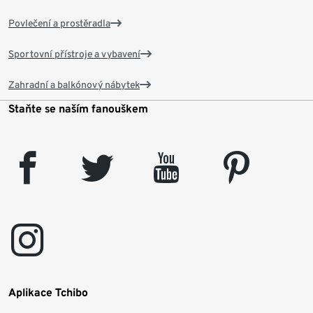
Povlečení a prostěradla
Sportovní přístroje a vybavení
Zahradní a balkónový nábytek
Staňte se naším fanouškem
facebook
twitter
youtube
pinterest
instagram
Aplikace Tchibo