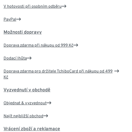
V hotovosti při osobním odběru
PayPal
Možnosti dopravy
Doprava zdarma při nákupu od 999 Kč
Dodací lhůta
Doprava zdarma pro držitele TchiboCard při nákupu od 499
Kč
Vyzvednutí v obchodě
Objednat & vyzvednout
Najít nejbližší obchod
Vrácení zboží a reklamace