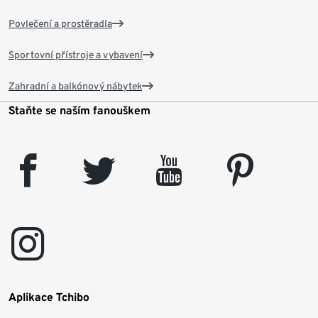
Povlečení a prostěradla
Sportovní přístroje a vybavení
Zahradní a balkónový nábytek
Staňte se naším fanouškem
facebook
twitter
youtube
pinterest
instagram
Aplikace Tchibo