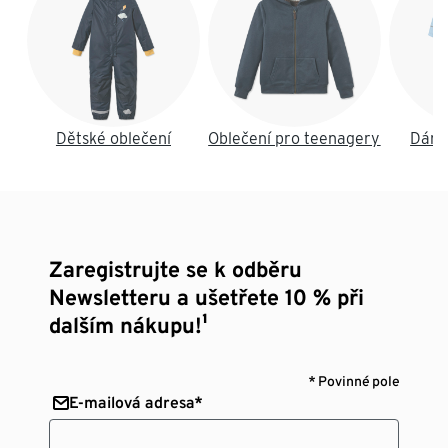
Dětské oblečení
Oblečení pro teenagery
Dáms
Zaregistrujte se k odběru
Newsletteru a ušetřete 10 % při
dalším nákupu!¹
* Povinné pole
E-mailová adresa*