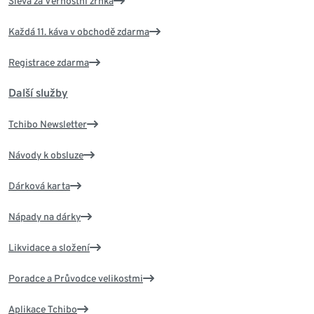
Sleva za Věrnostní zrnka
Každá 11. káva v obchodě zdarma
Registrace zdarma
Další služby
Tchibo Newsletter
Návody k obsluze
Dárková karta
Nápady na dárky
Likvidace a složení
Poradce a Průvodce velikostmi
Aplikace Tchibo