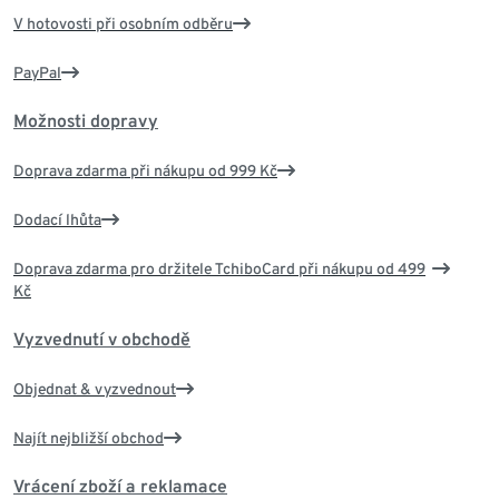
V hotovosti při osobním odběru
PayPal
Možnosti dopravy
Doprava zdarma při nákupu od 999 Kč
Dodací lhůta
Doprava zdarma pro držitele TchiboCard při nákupu od 499
Kč
Vyzvednutí v obchodě
Objednat & vyzvednout
Najít nejbližší obchod
Vrácení zboží a reklamace