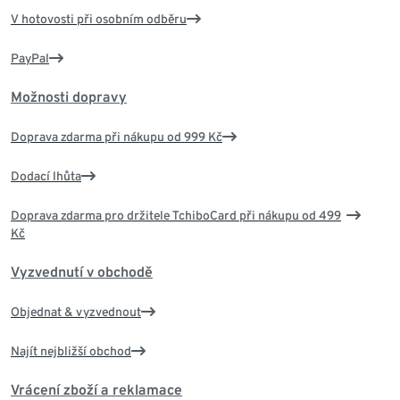
V hotovosti při osobním odběru
PayPal
Možnosti dopravy
Doprava zdarma při nákupu od 999 Kč
Dodací lhůta
Doprava zdarma pro držitele TchiboCard při nákupu od 499
Kč
Vyzvednutí v obchodě
Objednat & vyzvednout
Najít nejbližší obchod
Vrácení zboží a reklamace