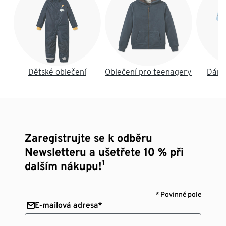
Dětské oblečení
Oblečení pro teenagery
Dáms
Zaregistrujte se k odběru
Newsletteru a ušetřete 10 % při
dalším nákupu!¹
* Povinné pole
E-mailová adresa*