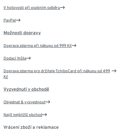
V hotovosti při osobním odběru
PayPal
Možnosti dopravy
Doprava zdarma při nákupu od 999 Kč
Dodací lhůta
Doprava zdarma pro držitele TchiboCard při nákupu od 499
Kč
Vyzvednutí v obchodě
Objednat & vyzvednout
Najít nejbližší obchod
Vrácení zboží a reklamace