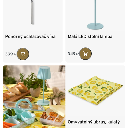
Malá LED stolní lampa
Ponorný ochlazovač vína
349
399
Kč
Kč
Omyvatelný ubrus, kulatý