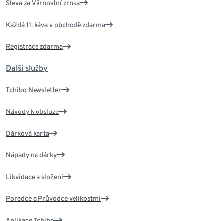
Sleva za Věrnostní zrnka
Každá 11. káva v obchodě zdarma
Registrace zdarma
Další služby
Tchibo Newsletter
Návody k obsluze
Dárková karta
Nápady na dárky
Likvidace a složení
Poradce a Průvodce velikostmi
Aplikace Tchibo