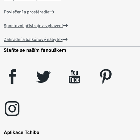
Povlečení a prostěradla
Sportovní přístroje a vybavení
Zahradní a balkónový nábytek
Staňte se naším fanouškem
facebook
twitter
youtube
pinterest
instagram
Aplikace Tchibo