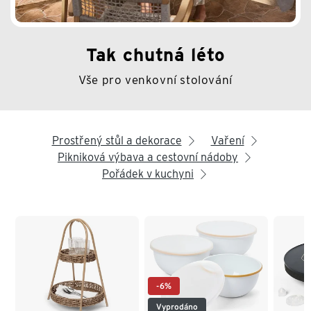
Tak chutná léto
Vše pro venkovní stolování
Prostřený stůl a dekorace
Vaření
arrow_right
arrow_right
Pikniková výbava a cestovní nádoby
arrow_right
Pořádek v kuchyni
arrow_right
Konec seznamu
-6%
Vyprodáno