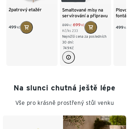
2patrový etažér
Smaltované mísy na
Plovou
servírování a přípravu
fontán
s víkem, 3 ks
699
899
Kč
Kč
499
499
Kč
Kč
Kč/ks
233
Nejnižší cena za posledních
30 dní:
749
Kč
Na slunci chutná ještě lépe
Vše pro krásně prostřený stůl venku