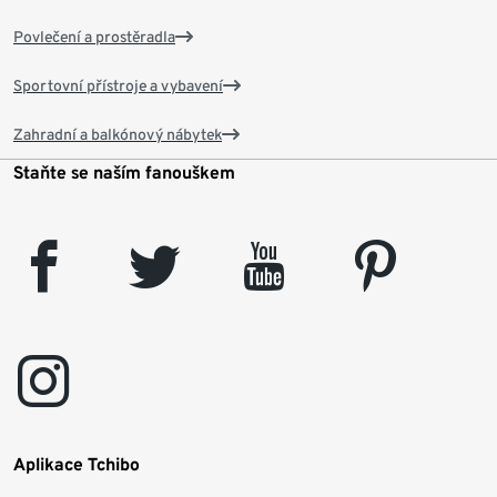
Povlečení a prostěradla
Sportovní přístroje a vybavení
Zahradní a balkónový nábytek
Staňte se naším fanouškem
facebook
twitter
youtube
pinterest
instagram
Aplikace Tchibo