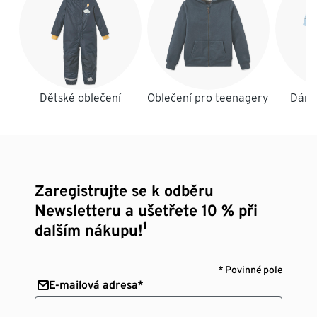
Dětské oblečení
Oblečení pro teenagery
Dáms
Zaregistrujte se k odběru
Newsletteru a ušetřete 10 % při
dalším nákupu!¹
* Povinné pole
E-mailová adresa*