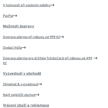
V hotovosti při osobním odběru
PayPal
Možnosti dopravy
Doprava zdarma při nákupu od 999 Kč
Dodací lhůta
Doprava zdarma pro držitele TchiboCard při nákupu od 499
Kč
Vyzvednutí v obchodě
Objednat & vyzvednout
Najít nejbližší obchod
Vrácení zboží a reklamace