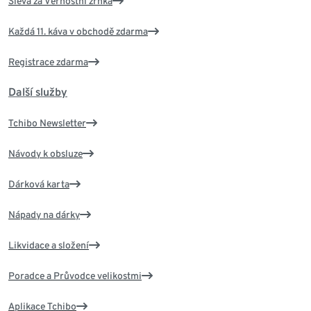
Sleva za Věrnostní zrnka
Každá 11. káva v obchodě zdarma
Registrace zdarma
Další služby
Tchibo Newsletter
Návody k obsluze
Dárková karta
Nápady na dárky
Likvidace a složení
Poradce a Průvodce velikostmi
Aplikace Tchibo