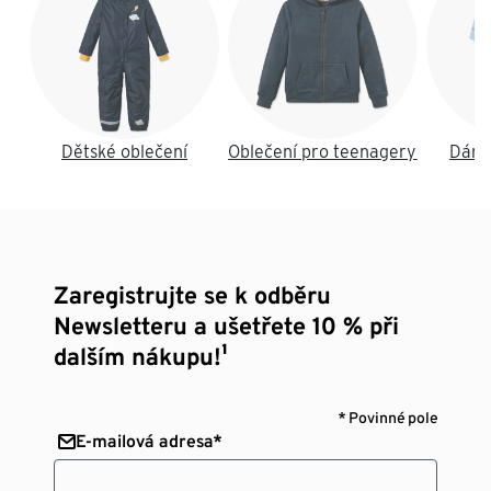
Dětské oblečení
Oblečení pro teenagery
Dáms
Zaregistrujte se k odběru
Newsletteru a ušetřete 10 % při
dalším nákupu!¹
* Povinné pole
E-mailová adresa*