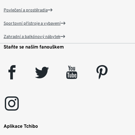
Povlečení a prostěradla
Sportovní přístroje a vybavení
Zahradní a balkónový nábytek
Staňte se naším fanouškem
facebook
twitter
youtube
pinterest
instagram
Aplikace Tchibo