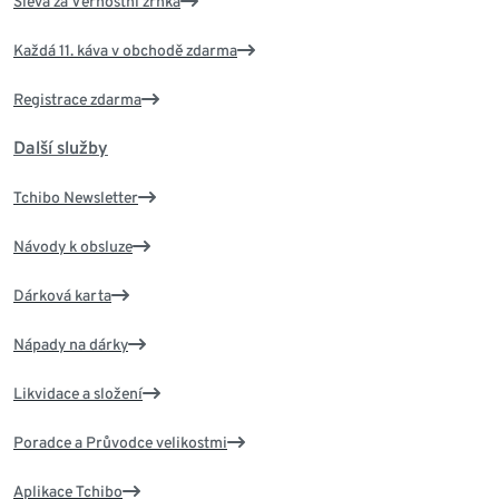
Sleva za Věrnostní zrnka
Každá 11. káva v obchodě zdarma
Registrace zdarma
Další služby
Tchibo Newsletter
Návody k obsluze
Dárková karta
Nápady na dárky
Likvidace a složení
Poradce a Průvodce velikostmi
Aplikace Tchibo