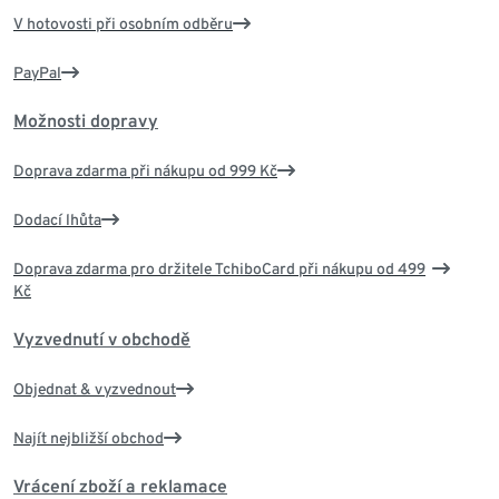
V hotovosti při osobním odběru
PayPal
Možnosti dopravy
Doprava zdarma při nákupu od 999 Kč
Dodací lhůta
Doprava zdarma pro držitele TchiboCard při nákupu od 499
Kč
Vyzvednutí v obchodě
Objednat & vyzvednout
Najít nejbližší obchod
Vrácení zboží a reklamace