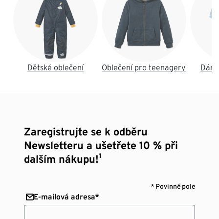
Dětské oblečení
Oblečení pro teenagery
Dáms
Zaregistrujte se k odběru
Newsletteru a ušetřete 10 % při
dalším nákupu!¹
* Povinné pole
E-mailová adresa*