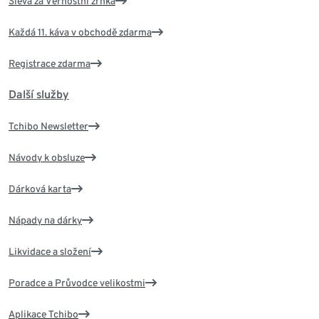
Sleva za Věrnostní zrnka
Každá 11. káva v obchodě zdarma
Registrace zdarma
Další služby
Tchibo Newsletter
Návody k obsluze
Dárková karta
Nápady na dárky
Likvidace a složení
Poradce a Průvodce velikostmi
Aplikace Tchibo