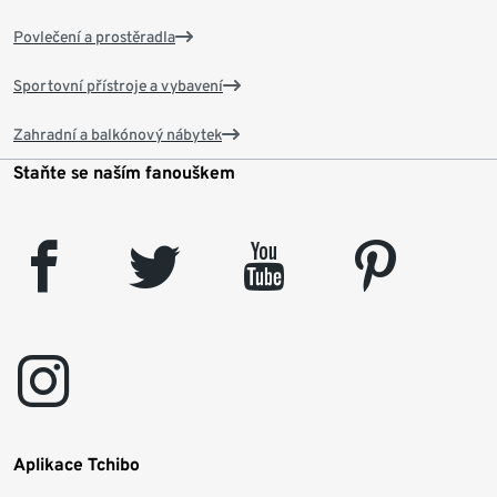
Povlečení a prostěradla
Sportovní přístroje a vybavení
Zahradní a balkónový nábytek
Staňte se naším fanouškem
facebook
twitter
youtube
pinterest
instagram
Aplikace Tchibo