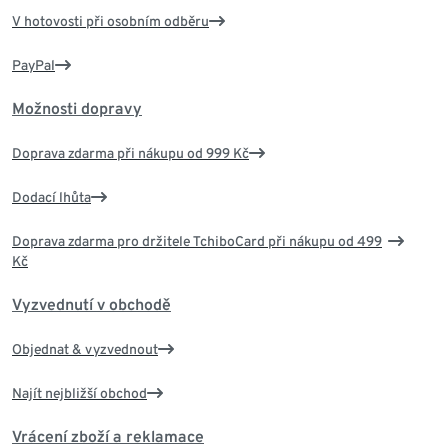
V hotovosti při osobním odběru
PayPal
Možnosti dopravy
Doprava zdarma při nákupu od 999 Kč
Dodací lhůta
Doprava zdarma pro držitele TchiboCard při nákupu od 499
Kč
Vyzvednutí v obchodě
Objednat & vyzvednout
Najít nejbližší obchod
Vrácení zboží a reklamace