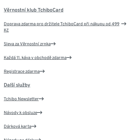
Věrnostní klub TchiboCard
Doprava zdarma pro držitele TchiboCard při nákupu od 499
Kč
Sleva za Věrnostní zrnka
Každá 11. káva v obchodě zdarma
Registrace zdarma
Další služby
Tchibo Newsletter
Návody k obsluze
Dárková karta
Nápady na dárky