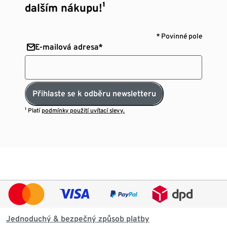
dalším nákupu!¹
* Povinné pole
E-mailová adresa*
Přihlaste se k odběru newsletteru
¹ Platí
podmínky použití uvítací slevy.
Jednoduchý & bezpečný způsob platby