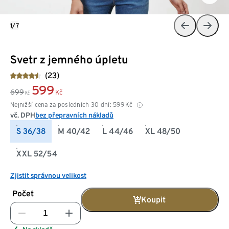
1/7
Svetr z jemného úpletu
(23)
599
699
Kč
Kč
Nejnižší cena za posledních 30 dní:
599
Kč
vč. DPH
bez přepravních nákladů
S 36/38
M 40/42
L 44/46
XL 48/50
XXL 52/54
Zjistit správnou velikost
Počet
Koupit