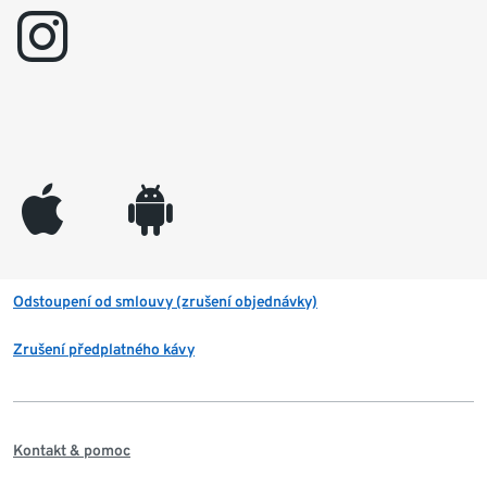
instagram
appleinc
android
Odstoupení od smlouvy (zrušení objednávky)
Zrušení předplatného kávy
Kontakt & pomoc