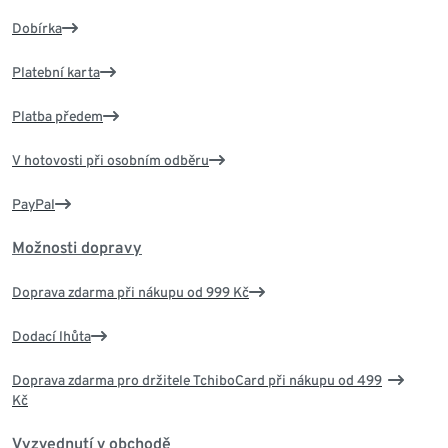
Dobírka
Platební karta
Platba předem
V hotovosti při osobním odběru
PayPal
Možnosti dopravy
Doprava zdarma při nákupu od 999 Kč
Dodací lhůta
Doprava zdarma pro držitele TchiboCard při nákupu od 499
Kč
Vyzvednutí v obchodě