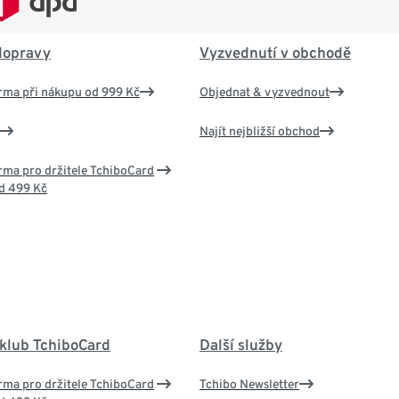
dopravy
Vyzvednutí v obchodě
rma při nákupu od 999 Kč
Objednat & vyzvednout
Najít nejbližší obchod
ma pro držitele TchiboCard
d 499 Kč
 klub TchiboCard
Další služby
ma pro držitele TchiboCard
Tchibo Newsletter