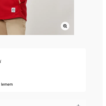
í
m lemem