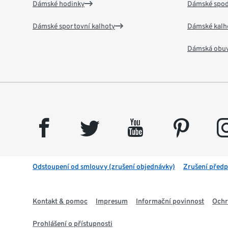
Dámské hodinky
Dámské spod
Dámské sportovní kalhoty
Dámské kalh
Dámská obu
facebook
twitter
youtube
pinterest
insta
Odstoupení od smlouvy (zrušení objednávky)
Zrušení předp
Kontakt & pomoc
Impresum
Informační povinnost
Ochr
Prohlášení o přístupnosti