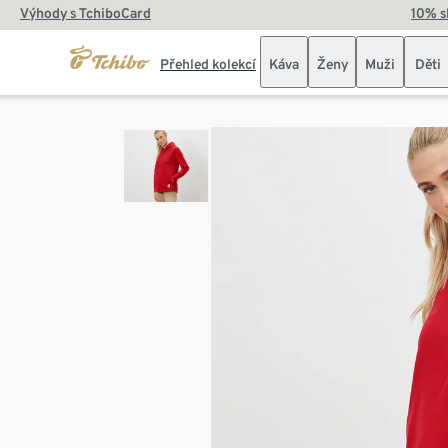
Výhody s TchiboCard
10% s
Přehled kolekcí
Káva
Ženy
Muži
Děti