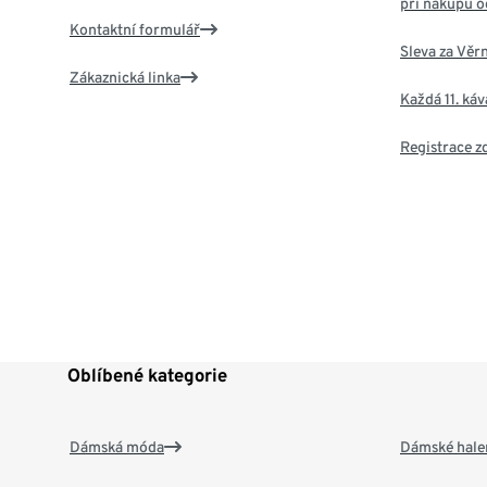
při nákupu o
Kontaktní formulář
Sleva za Věr
Zákaznická linka
Každá 11. ká
Registrace 
Oblíbené kategorie
Dámská móda
Dámské hale