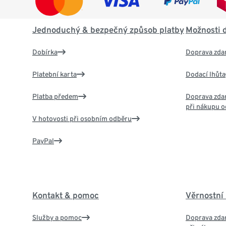
Jednoduchý & bezpečný způsob platby
Možnosti 
Dobírka
Doprava zda
Platební karta
Dodací lhůta
Platba předem
Doprava zdar
při nákupu o
V hotovosti při osobním odběru
PayPal
Kontakt & pomoc
Věrnostní
Služby a pomoc
Doprava zdar