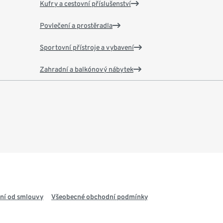
Kufry a cestovní příslušenství
Povlečení a prostěradla
Sportovní přístroje a vybavení
Zahradní a balkónový nábytek
ní od smlouvy
Všeobecné obchodní podmínky