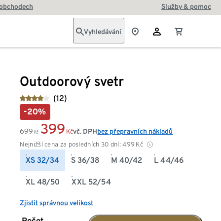
 obchodech
Služby & pomoc
Vyhledávání
Outdoorový svetr
(12)
-20%
399
699
vč. DPH
bez přepravních nákladů
Kč
Kč
Nejnižší cena za posledních 30 dní:
499
Kč
XS 32/34
S 36/38
M 40/42
L 44/46
XL 48/50
XXL 52/54
Zjistit správnou velikost
Počet