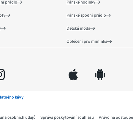
ní prádlo
Pánské hodinky
oty
Pánské spodní prádlo
v
Dětská móda
Oblečení pro miminka
gram
appleinc
android
latného kávy
ana osobních údajů
Správa poskytování souhlasu
Právo na odstoupe