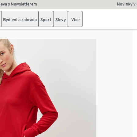
leva s Newsletterem
Novinky v
Bydlení a zahrada
Sport
Slevy
Více