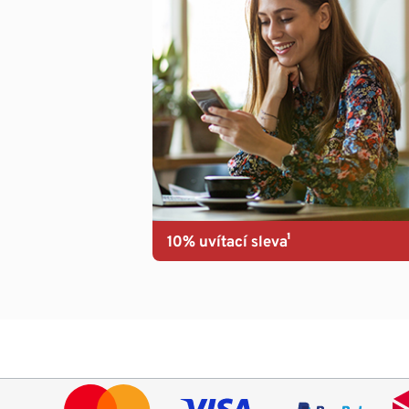
10% uvítací sleva¹