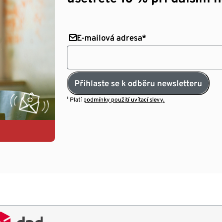
E-mailová adresa*
Přihlaste se k odběru newsletteru
¹ Platí
podmínky použití uvítací slevy.