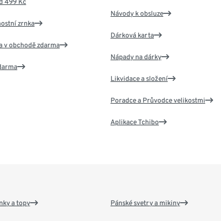
d 499 Kč
Návody k obsluze
nostní zrnka
Dárková karta
va v obchodě zdarma
Nápady na dárky
zdarma
Likvidace a složení
Poradce a Průvodce velikostmi
Aplikace Tchibo
nky a topy
Pánské svetry a mikiny