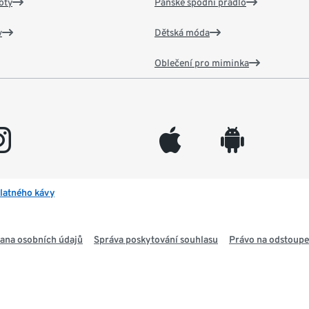
oty
Pánské spodní prádlo
v
Dětská móda
Oblečení pro miminka
gram
appleinc
android
latného kávy
ana osobních údajů
Správa poskytování souhlasu
Právo na odstoupe