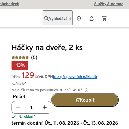
 obchodech
Služby & pomoc
Vyhledávání
Háčky na dveře, 2 ks
(5)
-13%
129
149
vč. DPH
bez přepravních nákladů
Kč
Kč
Kč/ks
64
Nejnižší cena za posledních 30 dní:
149
Kč
Počet
Koupit
Na skladě
termín dodání:
Út., 11. 08. 2026 - Čt., 13. 08. 2026