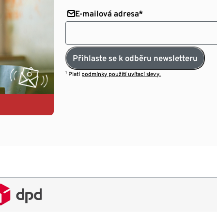
E-mailová adresa*
Přihlaste se k odběru newsletteru
¹ Platí
podmínky použití uvítací slevy.