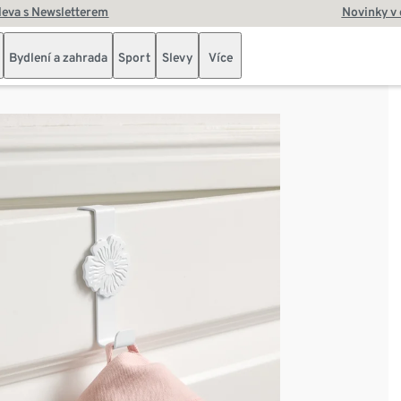
leva s Newsletterem
Novinky v
Bydlení a zahrada
Sport
Slevy
Více