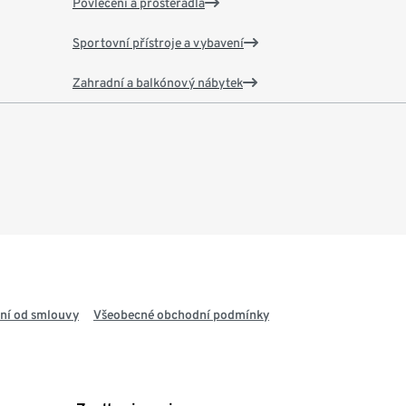
Povlečení a prostěradla
Sportovní přístroje a vybavení
Zahradní a balkónový nábytek
ní od smlouvy
Všeobecné obchodní podmínky