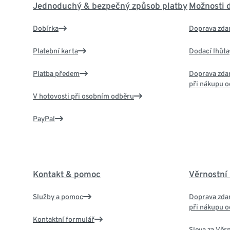
Jednoduchý & bezpečný způsob platby
Možnosti 
Dobírka
Doprava zda
Platební karta
Dodací lhůta
Platba předem
Doprava zdar
při nákupu o
V hotovosti při osobním odběru
PayPal
Kontakt & pomoc
Věrnostní
Služby a pomoc
Doprava zdar
při nákupu o
Kontaktní formulář
Sleva za Věr