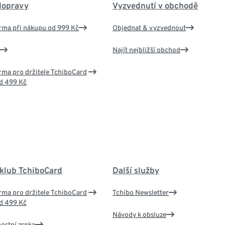
dopravy
Vyzvednutí v obchodě
rma při nákupu od 999 Kč
Objednat & vyzvednout
Najít nejbližší obchod
ma pro držitele TchiboCard
d 499 Kč
 klub TchiboCard
Další služby
ma pro držitele TchiboCard
Tchibo Newsletter
d 499 Kč
Návody k obsluze
nostní zrnka