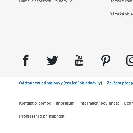
Dámské sportovní kalhoty
Dámské kalh
Dámská obu
facebook
twitter
youtube
pinterest
insta
Odstoupení od smlouvy (zrušení objednávky)
Zrušení předp
Kontakt & pomoc
Impresum
Informační povinnost
Ochr
Prohlášení o přístupnosti