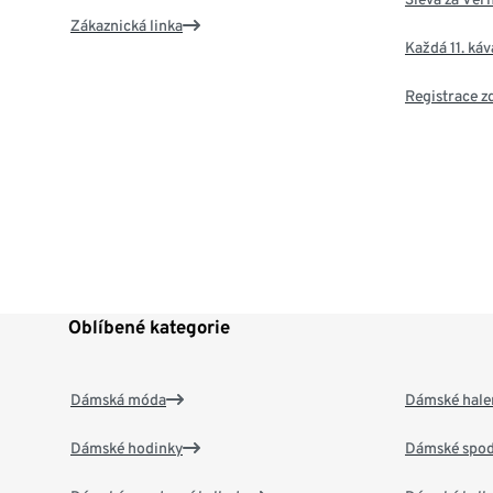
Zákaznická linka
Každá 11. ká
Registrace 
Oblíbené kategorie
Dámská móda
Dámské hale
Dámské hodinky
Dámské spod