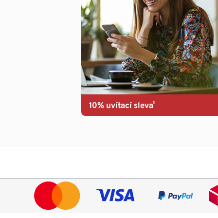
10% uvítací sleva¹