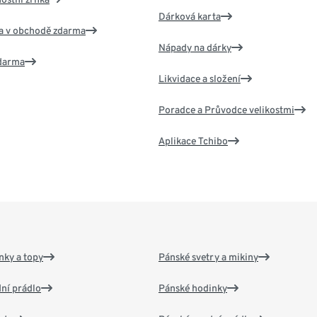
Dárková karta
va v obchodě zdarma
Nápady na dárky
zdarma
Likvidace a složení
Poradce a Průvodce velikostmi
Aplikace Tchibo
nky a topy
Pánské svetry a mikiny
ní prádlo
Pánské hodinky