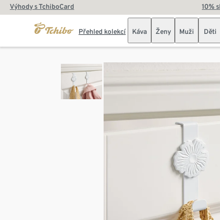
Výhody s TchiboCard
10% s
Přehled kolekcí
Káva
Ženy
Muži
Děti