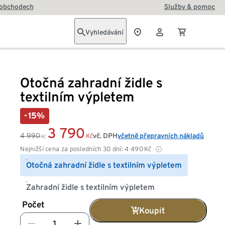
 obchodech
Služby & pomoc
Vyhledávání
Otočná zahradní židle s
textilním výpletem
-15%
3 790
4 990
vč. DPH
včetně přepravních nákladů
Kč
Kč
Nejnižší cena za posledních 30 dní:
4 490
Kč
Otočná zahradní židle s textilním výpletem
Zahradní židle s textilním výpletem
Počet
Koupit