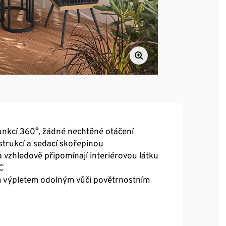
unkcí 360°, žádné nechtěné otáčení
trukcí a sedací skořepinou
 a vzhledově připomínají interiérovou látku
C
ím výpletem odolným vůči povětrnostním
ím vlivům