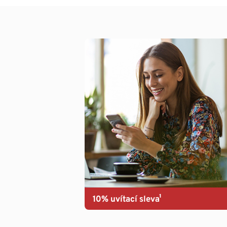
10% uvítací sleva¹