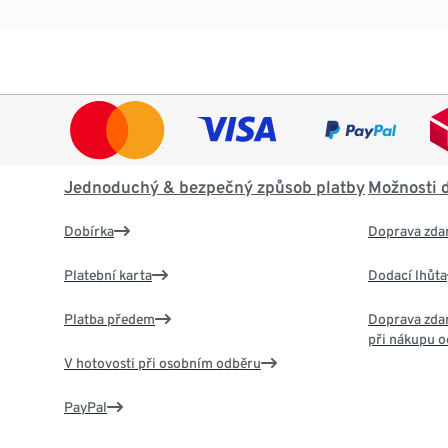
Jednoduchý & bezpečný způsob platby
Možnosti 
Dobírka
Doprava zda
Platební karta
Dodací lhůta
Platba předem
Doprava zdar
při nákupu o
V hotovosti při osobním odběru
PayPal