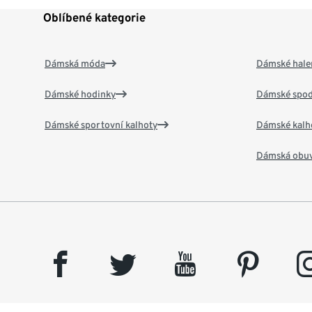
Oblíbené kategorie
Dámská móda
Dámské hale
Dámské hodinky
Dámské spod
Dámské sportovní kalhoty
Dámské kalh
Dámská obu
facebook
twitter
youtube
pinterest
insta