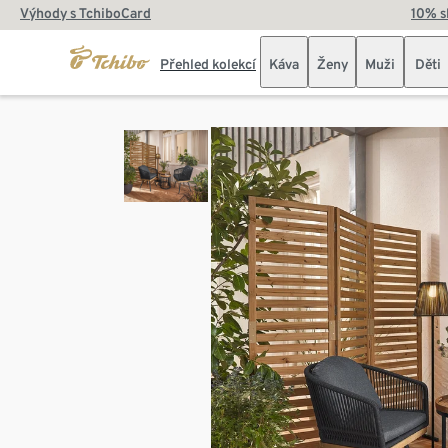
Výhody s TchiboCard
10% s
Přehled kolekcí
Káva
Ženy
Muži
Děti