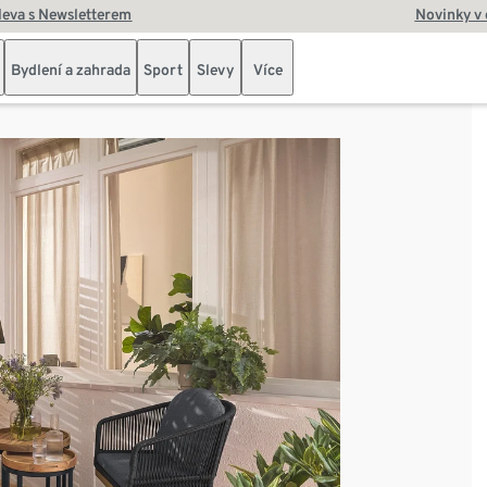
leva s Newsletterem
Novinky v
Bydlení a zahrada
Sport
Slevy
Více