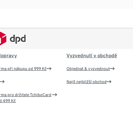
dopravy
Vyzvednutí v obchodě
rma při nákupu od 999 Kč
Objednat & vyzvednout
Najít nejbližší obchod
ma pro držitele TchiboCard
d 499 Kč