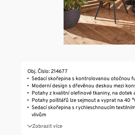
Obj. Číslo: 214677
Sedací skořepina s kontrolovanou otočnou f
Moderní design s dřevěnou deskou mezi kons
Potahy z kvalitní olefinové tkaniny, na dotek
Potahy polštářů lze sejmout a vyprat na 40 °
Sedací skořepina s rychleschnoucím textiln
vlivům
Materiál odolný vůči UV záření a povětrnostn
Zobrazit více