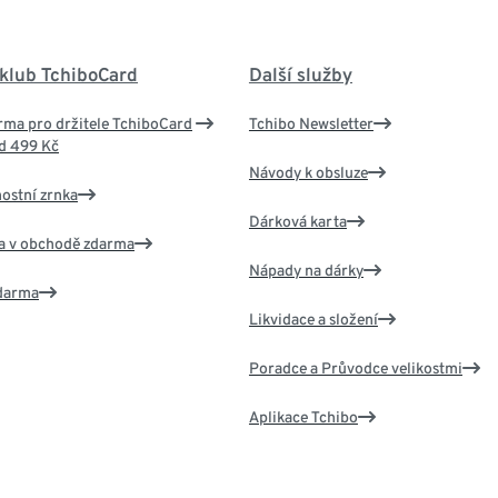
 klub TchiboCard
Další služby
ma pro držitele TchiboCard
Tchibo Newsletter
d 499 Kč
Návody k obsluze
nostní zrnka
Dárková karta
va v obchodě zdarma
Nápady na dárky
zdarma
Likvidace a složení
Poradce a Průvodce velikostmi
Aplikace Tchibo