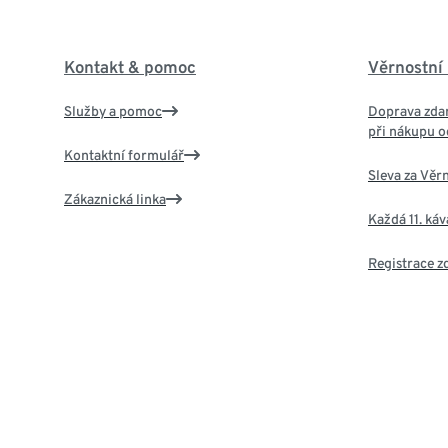
Kontakt & pomoc
Věrnostní
Služby a pomoc
Doprava zdar
při nákupu o
Kontaktní formulář
Sleva za Věr
Zákaznická linka
Každá 11. ká
Registrace 