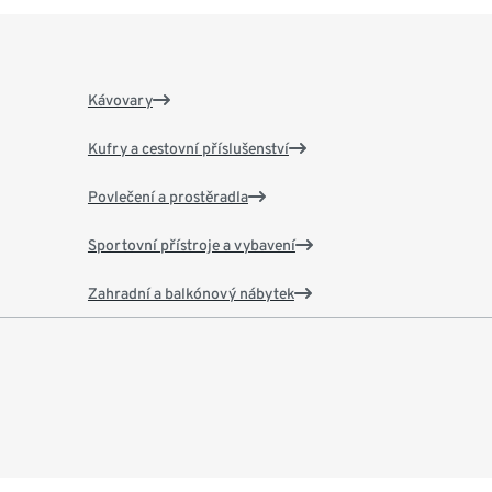
Kávovary
Kufry a cestovní příslušenství
Povlečení a prostěradla
Sportovní přístroje a vybavení
Zahradní a balkónový nábytek