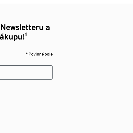
 Newsletteru a
nákupu!¹
* Povinné pole