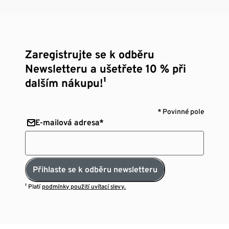
Zaregistrujte se k odběru
Newsletteru a ušetřete 10 % při
dalším nákupu!¹
* Povinné pole
E-mailová adresa*
Přihlaste se k odběru newsletteru
¹ Platí
podmínky použití uvítací slevy.