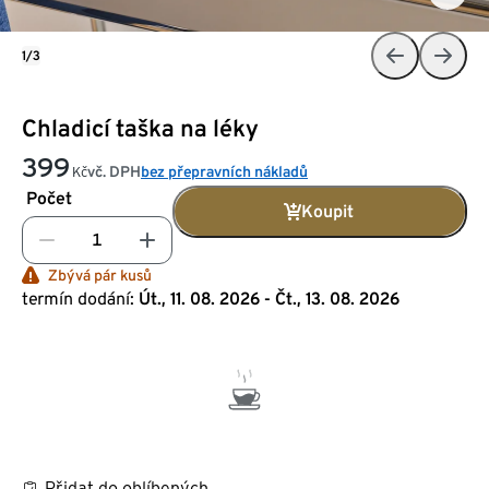
1/3
Chladicí taška na léky
399
vč. DPH
bez přepravních nákladů
Kč
Počet
Koupit
Zbývá pár kusů
termín dodání:
Út., 11. 08. 2026 - Čt., 13. 08. 2026
Přidat do oblíbených