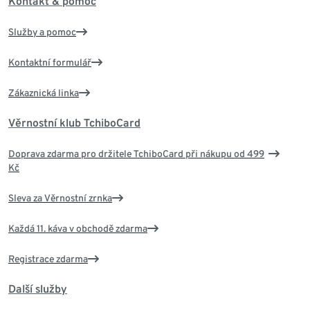
Kontakt & pomoc
Služby a pomoc
Kontaktní formulář
Zákaznická linka
Věrnostní klub TchiboCard
Doprava zdarma pro držitele TchiboCard při nákupu od 499
Kč
Sleva za Věrnostní zrnka
Každá 11. káva v obchodě zdarma
Registrace zdarma
Další služby