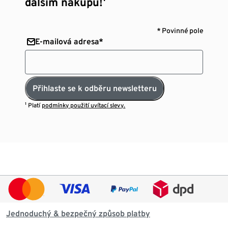
dalším nákupu!¹
* Povinné pole
E-mailová adresa*
Přihlaste se k odběru newsletteru
¹ Platí
podmínky použití uvítací slevy.
Jednoduchý & bezpečný způsob platby