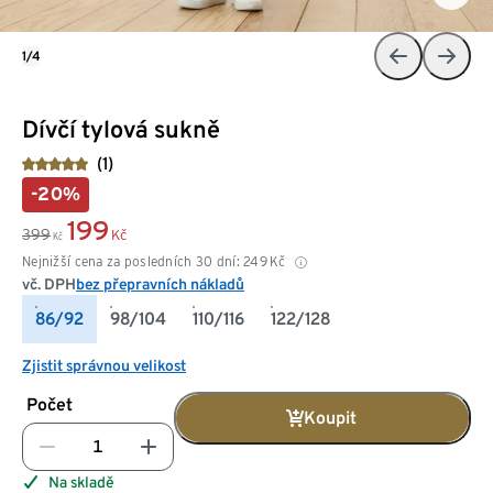
1/4
Dívčí tylová sukně
(1)
-20%
199
399
Kč
Kč
Nejnižší cena za posledních 30 dní:
249
Kč
vč. DPH
bez přepravních nákladů
86/92
98/104
110/116
122/128
Zjistit správnou velikost
Počet
Koupit
Na skladě