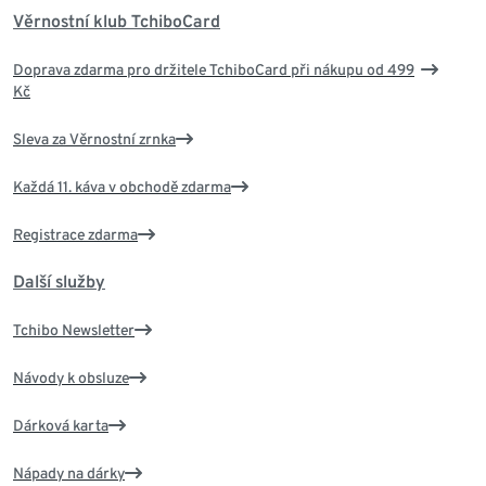
Věrnostní klub TchiboCard
Doprava zdarma pro držitele TchiboCard při nákupu od 499
Kč
Sleva za Věrnostní zrnka
Každá 11. káva v obchodě zdarma
Registrace zdarma
Další služby
Tchibo Newsletter
Návody k obsluze
Dárková karta
Nápady na dárky