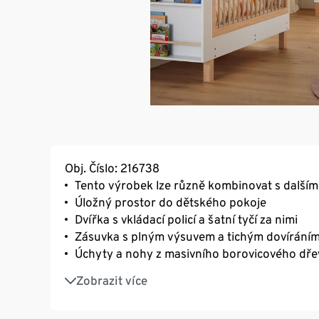
Obj. Číslo: 216738
Tento výrobek lze různě kombinovat s dalším
Úložný prostor do dětského pokoje
Dvířka s vkládací policí a šatní tyčí za nimi
Zásuvka s plným výsuvem a tichým dovírání
Úchyty a nohy z masivního borovicového dřev
Korpus, čelní části a vkládací police z lakov
Zobrazit více
Včetně materiálu pro připevnění ke stěně a 