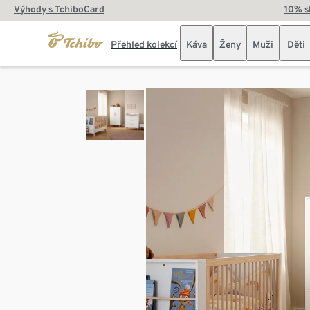
Výhody s TchiboCard
10% s
Přehled kolekcí
Káva
Ženy
Muži
Děti