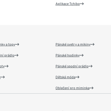
Aplikace Tchibo
nky a topy
Pánské svetry a mikiny
ní prádlo
Pánské hodinky
oty
Pánské spodní prádlo
v
Dětská móda
Oblečení pro miminka