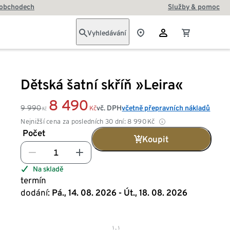
 obchodech
Služby & pomoc
Vyhledávání
Dětská šatní skříň »Leira«
8 490
9 990
vč. DPH
včetně přepravních nákladů
Kč
Kč
Nejnižší cena za posledních 30 dní:
8 990
Kč
Počet
Koupit
Na skladě
termín
dodání:
Pá., 14. 08. 2026 - Út., 18. 08. 2026