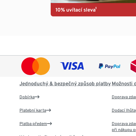
10% uvítací sleva¹
Jednoduchý & bezpečný způsob platby
Možnosti 
Dobírka
Doprava zda
Platební karta
Dodací lhůta
Platba předem
Doprava zdar
při nákupu o