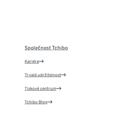
Společnost Tchibo
Kariéra
Trvalá udržitelnost
Tiskové centrum
Tchibo Blog