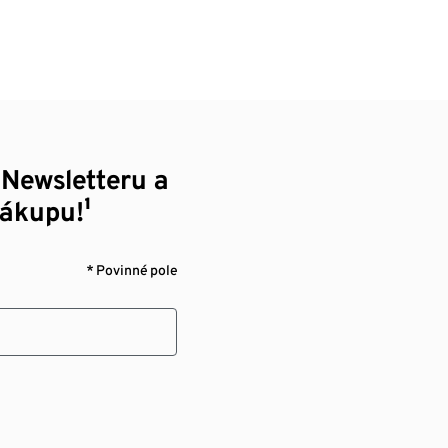
 Newsletteru a
nákupu!¹
* Povinné pole