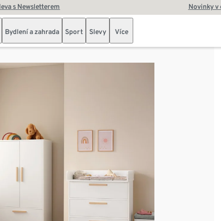
leva s Newsletterem
Novinky v
Bydlení a zahrada
Sport
Slevy
Více