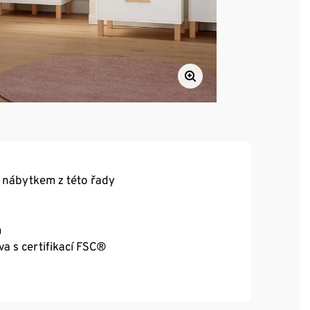
 nábytkem z této řady
m
a s certifikací FSC®
aných desek MDF s certifikací FSC®
chráničů podlahy