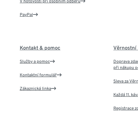
V hotovosti při osobním odběru
PayPal
Kontakt & pomoc
Věrnostní
Služby a pomoc
Doprava zdar
při nákupu o
Kontaktní formulář
Sleva za Věr
Zákaznická linka
Každá 11. ká
Registrace 