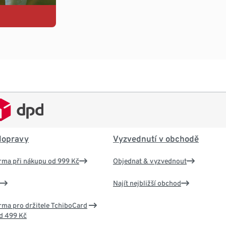
dopravy
Vyzvednutí v obchodě
rma při nákupu od 999 Kč
Objednat & vyzvednout
Najít nejbližší obchod
ma pro držitele TchiboCard
d 499 Kč