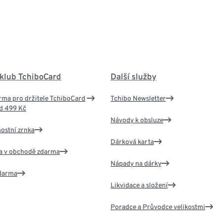
 klub TchiboCard
Další služby
ma pro držitele TchiboCard
Tchibo Newsletter
d 499 Kč
Návody k obsluze
nostní zrnka
Dárková karta
va v obchodě zdarma
Nápady na dárky
zdarma
Likvidace a složení
Poradce a Průvodce velikostmi